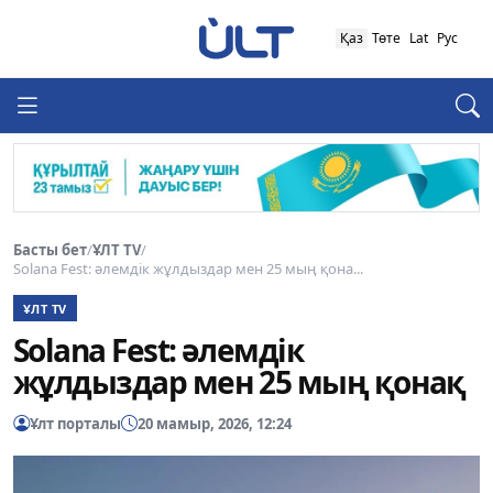
Қаз
Төте
Lat
Рус
Басты бет
/
ҰЛТ TV
/
Solana Fest: әлемдік жұлдыздар мен 25 мың қона...
ҰЛТ TV
Solana Fest: әлемдік
жұлдыздар мен 25 мың қонақ
Ұлт порталы
20 мамыр, 2026, 12:24