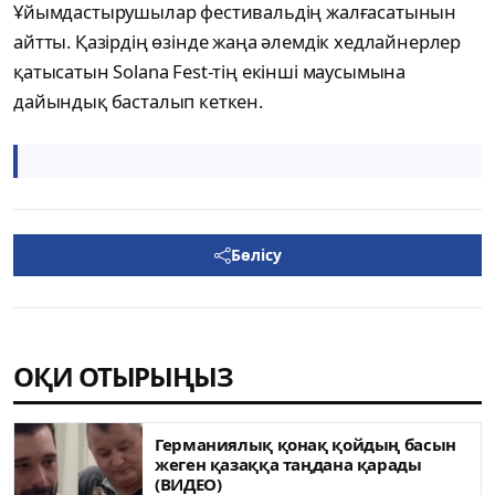
Ұйымдастырушылар фестивальдің жалғасатынын
айтты. Қазірдің өзінде жаңа әлемдік хедлайнерлер
қатысатын Solana Fest-тің екінші маусымына
дайындық басталып кеткен.
Бөлісу
ОҚИ ОТЫРЫҢЫЗ
Германиялық қонақ қойдың басын
жеген қазаққа таңдана қарады
(ВИДЕО)