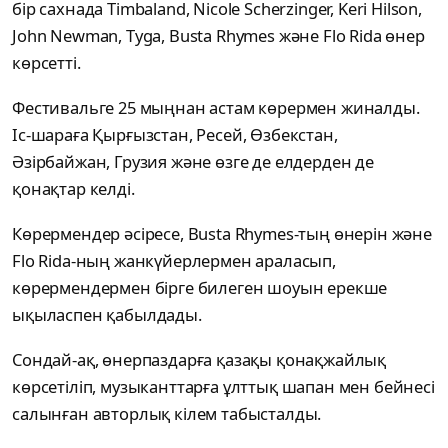
бір сахнада Timbaland, Nicole Scherzinger, Keri Hilson,
John Newman, Tyga, Busta Rhymes және Flo Rida өнер
көрсетті.
Фестивальге 25 мыңнан астам көрермен жиналды.
Іс-шараға Қырғызстан, Ресей, Өзбекстан,
Әзірбайжан, Грузия және өзге де елдерден де
қонақтар келді.
Көрермендер әсіресе, Busta Rhymes-тың өнерін және
Flo Rida-ның жанкүйерлермен араласып,
көрермендермен бірге билеген шоуын ерекше
ықыласпен қабылдады.
Сондай-ақ, өнерпаздарға қазақы қонақжайлық
көрсетіліп, музыканттарға ұлттық шапан мен бейнесі
салынған авторлық кілем табысталды.