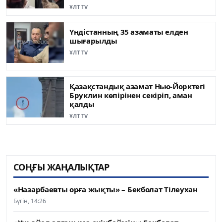
ҰЛТ TV
Үндістанның 35 азаматы елден
шығарылды
ҰЛТ TV
Қазақстандық азамат Нью-Йорктегі
Бруклин көпірінен секіріп, аман
қалды
ҰЛТ TV
СОҢҒЫ ЖАҢАЛЫҚТАР
«Назарбаевты орға жықты» – Бекболат Тілеухан
Бүгін, 14:26