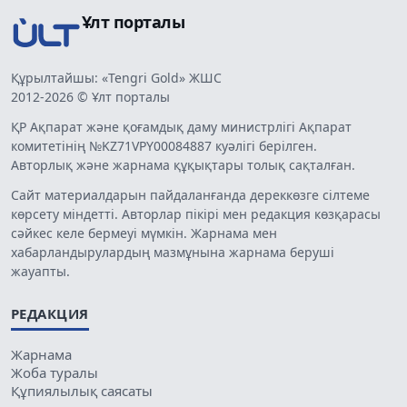
Ұлт порталы
Құрылтайшы: «Tengri Gold» ЖШС
2012-2026 © Ұлт порталы
ҚР Ақпарат және қоғамдық даму министрлігі Ақпарат
комитетінің №KZ71VPY00084887 куәлігі берілген.
Авторлық және жарнама құқықтары толық сақталған.
Сайт материалдарын пайдаланғанда дереккөзге сілтеме
көрсету міндетті. Авторлар пікірі мен редакция көзқарасы
сәйкес келе бермеуі мүмкін. Жарнама мен
хабарландырулардың мазмұнына жарнама беруші
жауапты.
РЕДАКЦИЯ
Жарнама
Жоба туралы
Құпиялылық саясаты