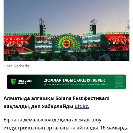
Фото: Vecher.kz
Алматыда алғашқы Solana Fest фестивалі
аяқталды, деп хабарлайды
ult.kz.
Бір ғана демалыс күнде қала әлемдік шоу
индустриясының орталығына айналды. 16 мамырда