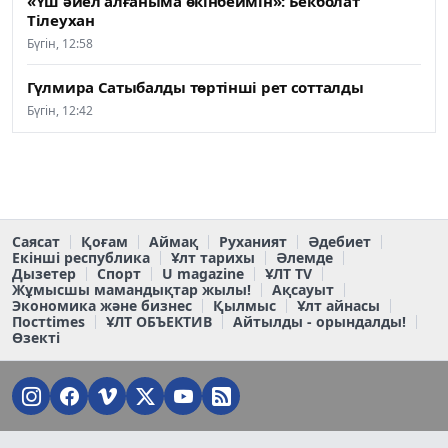
«Үш әйел алғаныма өкінбеймін»: Бекболат
Тілеухан
Бүгін, 12:58
Гүлмира Сатыбалды төртінші рет сотталды
Бүгін, 12:42
Саясат
Қоғам
Аймақ
Руханият
Әдебиет
Екінші республика
Ұлт тарихы
Әлемде
Дызетер
Спорт
U magazine
ҰЛТ TV
Жұмысшы мамандықтар жылы!
Ақсауыт
Экономика және бизнес
Қылмыс
Ұлт айнасы
Постtimes
ҰЛТ ОБЪЕКТИВ
Айтылды - орындалды!
Өзекті