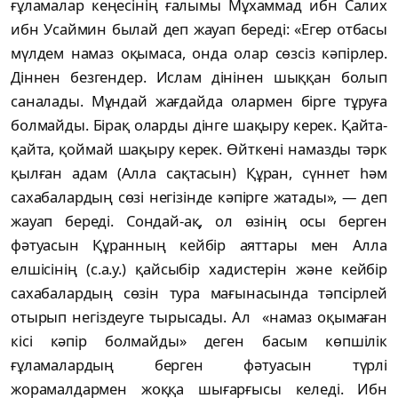
ғұламалар кеңесінің ғалымы Мұхаммад ибн Салих
ибн Усаймин былай деп жауап береді:
«Егер отбасы
мүлдем намаз оқымаса, онда олар сөзсіз кәпірлер.
Діннен безгендер. Ислам дінінен шыққан болып
саналады. Мұндай жағдайда олармен бірге тұруға
болмайды. Бірақ оларды дінге шақыру керек. Қайта-
қайта, қоймай шақыру керек. Өйткені намазды тәрк
қылған адам (Алла сақтасын) Құран, сүннет һәм
сахабалардың сөзі негізінде кәпірге жатады»,
— деп
жауап береді. Сондай-ақ, ол өзінің осы берген
фәтуасын Құранның кейбір аяттары мен Алла
елшісінің (с.а.у.) қайсыбір хадистерін және кейбір
сахабалардың сөзін тура мағынасында тәпсірлей
отырып негіздеуге тырысады. Ал «намаз оқымаған
кісі кәпір болмайды» деген басым көпшілік
ғұламалардың берген фәтуасын түрлі
жорамалдармен жоққа шығарғысы келеді. Ибн