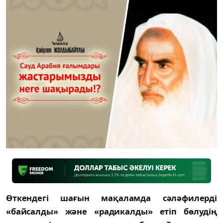
Өткендегі шағын мақаламда сәләфилерді
«байсалды» және «радикалды» етіп бөлудің