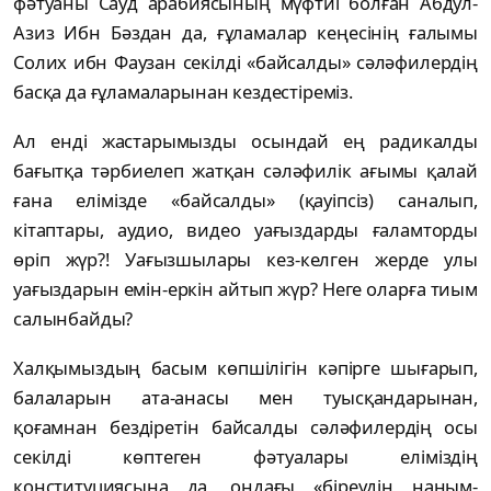
фәтуаны Сауд арабиясының мүфтиі болған Абдул-
Азиз Ибн Бәздан да, ғұламалар кеңесінің ғалымы
Солих ибн Фаузан секілді «байсалды» сәләфилердің
басқа да ғұламаларынан кездестіреміз.
Ал енді жастарымызды осындай ең радикалды
бағытқа тәрбиелеп жатқан сәләфилік ағымы қалай
ғана елімізде «байсалды» (қауіпсіз) саналып,
кітаптары, аудио, видео уағыздарды ғаламторды
өріп жүр?! Уағызшылары кез-келген жерде улы
уағыздарын емін-еркін айтып жүр? Неге оларға тиым
салынбайды?
Халқымыздың басым көпшілігін кәпірге шығарып,
балаларын ата-анасы мен туысқандарынан,
қоғамнан бездіретін байсалды сәләфилердің осы
секілді көптеген фәтуалары еліміздің
конституциясына да, ондағы «біреудің наным-