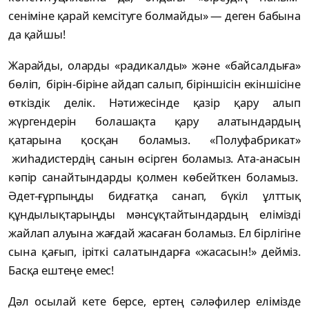
сеніміне қарай кемсітуге болмайды» — деген бабына
да қайшы!
Жарайды, оларды «радикалды» және «байсалдыға»
бөліп, бірін-біріне айдап салып, біріншісін екіншісіне
өткіздік делік. Нәтижесінде қазір қару алып
жүргендерін болашақта қару алатындардың
қатарына қосқан боламыз. «Полуфабрикат»
жиһадистердің санын өсірген боламыз. Ата-анасын
кәпір санайтындарды қолмен көбейткен боламыз.
Әдет-ғұрпыңды бидғатқа санап, бүкіл ұлттық
құндылықтарыңды мәнсұқтайтындардың елімізді
жайлап алуына жағдай жасаған боламыз. Ел бірлігіне
сына қағып, іріткі салатындарға «жасасын!» дейміз.
Басқа ештеңе емес!
Дәл осылай кете берсе, ертең сәләфилер елімізде