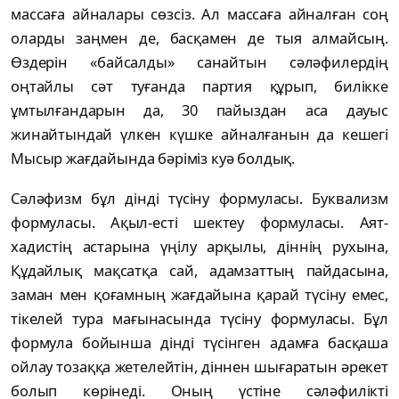
массаға айналары сөзсіз. Ал массаға айналған соң
оларды заңмен де, басқамен де тыя алмайсың.
Өздерін «байсалды» санайтын сәләфилердің
оңтайлы сәт туғанда партия құрып, билікке
ұмтылғандарын да, 30 пайыздан аса дауыс
жинайтындай үлкен күшке айналғанын да кешегі
Мысыр жағдайында бәріміз куә болдық.
Сәләфизм бұл дінді түсіну формуласы. Буквализм
формуласы. Ақыл-есті шектеу формуласы. Аят-
хадистің астарына үңілу арқылы, діннің рухына,
Құдайлық мақсатқа сай, адамзаттың пайдасына,
заман мен қоғамның жағдайына қарай түсіну емес,
тікелей тура мағынасында түсіну формуласы. Бұл
формула бойынша дінді түсінген адамға басқаша
ойлау тозаққа жетелейтін, діннен шығаратын әрекет
болып көрінеді. Оның үстіне сәләфилікті