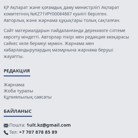
ҚР Ақпарат және қоғамдық даму министрлігі Ақпарат
комитетінің №KZ71VPY00084887 куәлігі берілген.
Авторлық және жарнама құқықтары толық сақталған.
Сайт материалдарын пайдаланғанда дереккөзге сілтеме
көрсету міндетті. Авторлар пікірі мен редакция көзқарасы
сәйкес келе бермеуі мүмкін. Жарнама мен
хабарландырулардың мазмұнына жарнама беруші
жауапты.
РЕДАКЦИЯ
Жарнама
Жоба туралы
Құпиялылық саясаты
БАЙЛАНЫС
Пошта:
1ult.kz@gmail.com
Тел:
+7 707 878 85 89