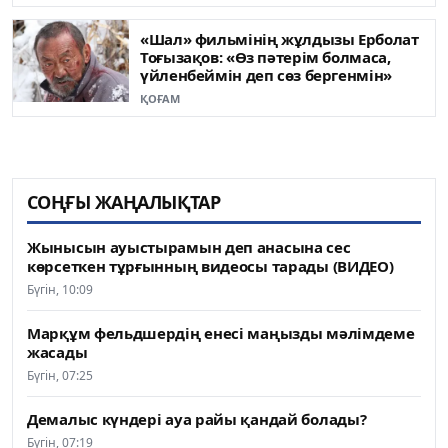
«Шал» фильмінің жұлдызы Ерболат
Тоғызақов: «Өз пәтерім болмаса,
үйленбеймін деп сөз бергенмін»
ҚОҒАМ
СОҢҒЫ ЖАҢАЛЫҚТАР
Жынысын ауыстырамын деп анасына сес
көрсеткен тұрғынның видеосы тарады (ВИДЕО)
Бүгін, 10:09
Марқұм фельдшердің енесі маңызды мәлімдеме
жасады
Бүгін, 07:25
Демалыс күндері ауа райы қандай болады?
Бүгін, 07:19