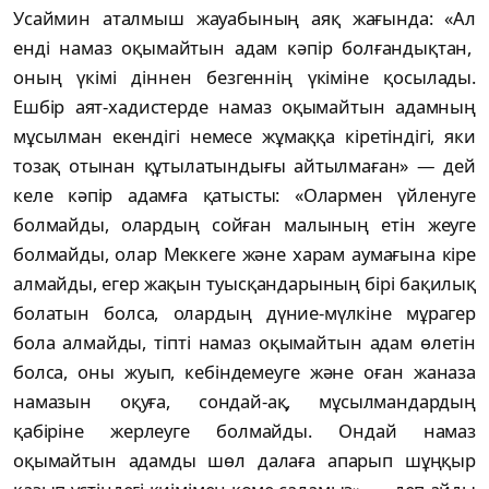
Усаймин аталмыш жауабының аяқ жағында:
«Ал
енді намаз оқымайтын адам кәпір болғандықтан,
оның үкімі діннен безгеннің үкіміне қосылады.
Ешбір аят-хадистерде намаз оқымайтын адамның
мұсылман екендігі немесе жұмаққа кіретіндігі, яки
тозақ отынан құтылатындығы айтылмаған»
— дей
келе кәпір адамға қатысты:
«Олармен үйленуге
болмайды, олардың сойған малының етін жеуге
болмайды, олар Меккеге және харам аумағына кіре
алмайды, егер жақын туысқандарының бірі бақилық
болатын болса, олардың дүние-мүлкіне мұрагер
бола алмайды, тіпті намаз оқымайтын адам өлетін
болса, оны жуып, кебіндемеуге және оған жаназа
намазын оқуға, сондай-ақ, мұсылмандардың
қабіріне жерлеуге болмайды. Ондай намаз
оқымайтын адамды шөл далаға апарып шұңқыр