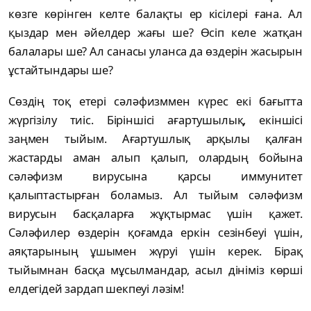
көзге көрінген келте балақты ер кісілері ғана. Ал
қыздар мен әйелдер жағы ше? Өсіп келе жатқан
балалары ше? Ал санасы уланса да өздерін жасырын
ұстайтындары ше?
Сөздің тоқ етері сәләфизммен күрес екі бағытта
жүргізілу тиіс. Біріншісі ағартушылық, екіншісі
заңмен тыйым. Ағартушлық арқылы қалған
жастарды аман алып қалып, олардың бойына
сәләфизм вирусына қарсы иммунитет
қалыптастырған боламыз. Ал тыйым сәләфизм
вирусын басқаларға жұқтырмас үшін қажет.
Сәләфилер өздерін қоғамда еркін сезінбеуі үшін,
аяқтарының ұшымен жүруі үшін керек. Бірақ
тыйымнан басқа мұсылмандар, асыл дініміз көрші
елдегідей зардап шекпеуі ләзім!