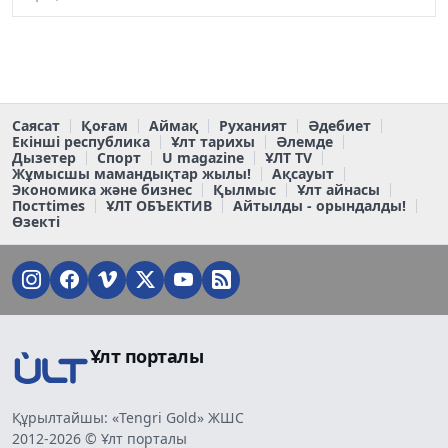
Саясат
Қоғам
Аймақ
Руханият
Әдебиет
Екінші республика
Ұлт тарихы
Әлемде
Дызетер
Спорт
U magazine
ҰЛТ TV
Жұмысшы мамандықтар жылы!
Ақсауыт
Экономика және бизнес
Қылмыс
Ұлт айнасы
Постtimes
ҰЛТ ОБЪЕКТИВ
Айтылды - орындалды!
Өзекті
Ұлт порталы
Құрылтайшы: «Tengri Gold» ЖШС
2012-2026 © Ұлт порталы