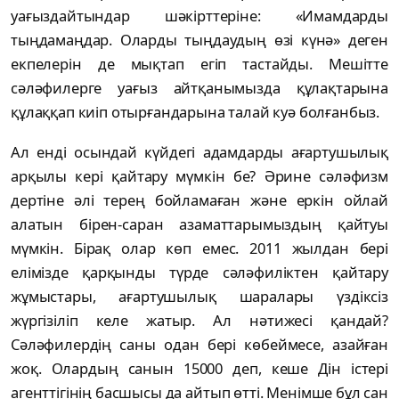
уағыздайтындар шәкірттеріне: «Имамдарды
тыңдамаңдар. Оларды тыңдаудың өзі күнә» деген
екпелерін де мықтап егіп тастайды. Мешітте
сәләфилерге уағыз айтқанымызда құлақтарына
құлаққап киіп отырғандарына талай куә болғанбыз.
Ал енді осындай күйдегі адамдарды ағартушылық
арқылы кері қайтару мүмкін бе? Әрине сәләфизм
дертіне әлі терең бойламаған және еркін ойлай
алатын бірен-саран азаматтарымыздың қайтуы
мүмкін. Бірақ олар көп емес. 2011 жылдан бері
елімізде қарқынды түрде сәләфиліктен қайтару
жұмыстары, ағартушылық шаралары үздіксіз
жүргізіліп келе жатыр. Ал нәтижесі қандай?
Сәләфилердің саны одан бері көбеймесе, азайған
жоқ. Олардың санын 15000 деп, кеше Дін істері
агенттігінің басшысы да айтып өтті. Менімше бұл сан