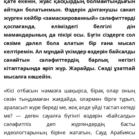
қате екенін, жуас қасқырдың болмайтындығын
айтқан болатынмын. Өздерін дінтанушы санап
жүрген кейбір «замаскированный» сәләфиттерді
қоспағанда, еліміздегі белгілі дін
мамандарының да пікірі осы. Бүгін сіздерге сол
сөзіме дәлел бола алатын бір ғана мысал
келтіремін. Ал мұндай үкімдер өздерін байсалды
санайтын сәләфиттердің барлық негізгі
кітаптарында өріп жүр. Жарайды. Сөзді ұзатпай
мысалға көшейін.
«Кісі отбасын намазға шақырса, бірақ олар оның
сөзін тыңдамаған жағдайда, олармен бірге тұрып,
араласып жүре береді ме, жоқ әлде үйді тастап кетеді
ме? —
деген сауалға бүгінгі өздерін «байсалды»
сәләфитпіз деп жүргендердің басты
идеологтарының біріне жататын, Сауд Арабиясы