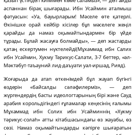
қазып үстіндегі киімімен көме саламыз»,
— деп айды
аспаннан бірақ шығарады. Ибн Усаймин аталмыш
фәтуасын:
«Уа, бауырларым! Мәселе өте қатерлі.
Өкінішке орай кейбір кісілер бұл мәселеге жеңіл
қарайды да намаз оқымайтындармен бір үйде
тұрады. Бұлай жасауға болмайды»,
— деп жастарды
қатаң ескертумен нүктелейді(Мұхаммад ибн Салих
ибн Усаймин, Хукму Тәрикус-Салати, 3-7 беттер, «әл-
Мәктәбут-таъауний лид-даъуати уал-иршад, Рияд).
Жоғарыда да атап өткенімдей бұл жауап бүгінгі
өздерін «байсалды сәләфилерміз», — деп
жүргендердің басты идеологтарының бірі және Сауд
арабия корольдігіндегі ғұламалар кеңесінің ғалымы
Мұхаммад ибн Солих ибн Усайминнің «Хукму
тәрикус-солаһ» атты кітабшасындағы өз жауабы, өз
сөзі. Намаз оқымайтындарды кәпірге шығаратын