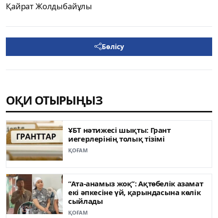
Қайрат Жолдыбайұлы
Бөлісу
ОҚИ ОТЫРЫҢЫЗ
ҰБТ нәтижесі шықты: Грант
иегерлерінің толық тізімі
ҚОҒАМ
“Ата-анамыз жоқ”: Ақтөбелік азамат
екі әпкесіне үй, қарындасына көлік
сыйлады
ҚОҒАМ