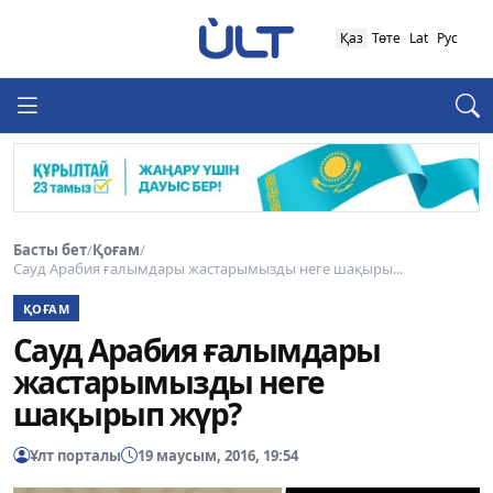
Қаз
Төте
Lat
Рус
Басты бет
/
Қоғам
/
Сауд Арабия ғалымдары жастарымызды неге шақыры...
ҚОҒАМ
Сауд Арабия ғалымдары
жастарымызды неге
шақырып жүр?
Ұлт порталы
19 маусым, 2016, 19:54