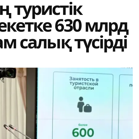
 туристік
кетке 630 млрд
ам салық түсірді