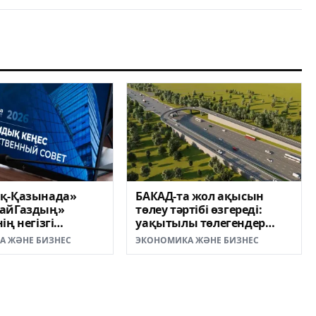
қ-Қазынада»
БАКАД-та жол ақысын
айГаздың»
төлеу тәртібі өзгереді:
ің негізгі
уақытылы төлегендер
ры талқыланды
үшін тариф бұрынғыдай
А ЖӘНЕ БИЗНЕС
ЭКОНОМИКА ЖӘНЕ БИЗНЕС
қалады