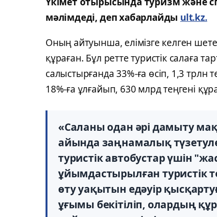
Үкімет отырысында туризм және с
мәлімдеді, деп хабарлайды
ult.kz.
Оның айтуынша, елімізге келген шет
құраған. Бұл ретте туристік салаға 
салыстырғанда 33%-ға өсіп, 1,3 трлн т
18%-ға ұлғайып, 630 млрд теңгені құр
«Саланы одан әрі дамыту м
айында заңнамалық түзетуле
туристік автобустар үшін "жасы
ұйымдастырылған туристік 
өту уақытын едәуір қысқарту
ұғымы бекітіліп, олардың құ