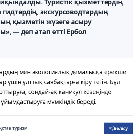
айқындалды. Туристік қызметтердің
 гидтердің, экскурсоводтардың
ың қызметін жүзеге асыру
ы», — деп атап өтті Ербол
ардың мен экологиялық демалысқа ерекше
ар үшін ұлттық саябақтарға кіру тегін. Бұл
арттыруға, сондай-ақ каникул кезеңінде
 ұйымдастыруға мүмкіндік береді.
Бөлісу
қстан туризм