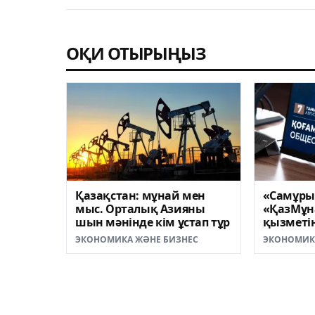
ОҚИ ОТЫРЫҢЫЗ
Қазақстан: мұнай мен
«Самұры
мыс. Орталық Азияны
«ҚазМұн
шын мәнінде кім ұстап тұр
қызметін
бағытта
ЭКОНОМИКА ЖӘНЕ БИЗНЕС
ЭКОНОМИК