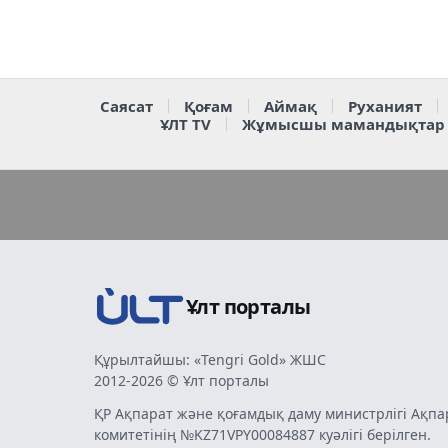
Саясат
Қоғам
Аймақ
Руханият
ҰЛТ TV
Жұмысшы мамандықтар
Ұлт порталы
Құрылтайшы: «Tengri Gold» ЖШС
2012-2026 © Ұлт порталы
ҚР Ақпарат және қоғамдық даму министрлігі Ақпа
комитетінің №KZ71VPY00084887 куәлігі берілген.