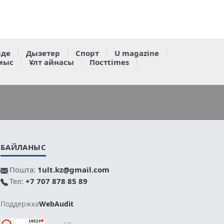
де
Дызетер
Спорт
U magazine
мыс
Ұлт айнасы
Постtimes
БАЙЛАНЫС
Пошта:
1ult.kz@gmail.com
Тел:
+7 707 878 85 89
Поддержка
WebAudit