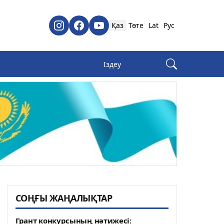
Қаз
Төте
Lat
Рус
СОҢҒЫ ЖАҢАЛЫҚТАР
Грант конкурсының нәтижесі: