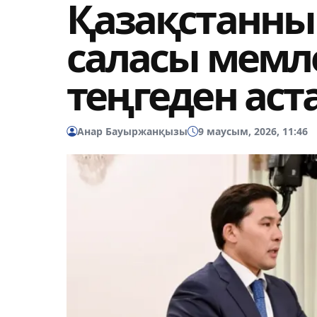
Қазақстанның
саласы мемле
теңгеден аст
Анар Бауыржанқызы
9 маусым, 2026, 11:46