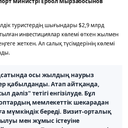
порт министрі Ербол Мырзабосынов
елдік туристердің шығындары $2,9 млрд
тартылған инвестициялар көлемі өткен жылмен
еңгеге жеткен. Ал салық түсімдерінің көлемі
ады.
ақсатында осы жылдың наурыз
р қабылданды. Атап айтқанда,
л дәліз" тетігі енгізілуде. Бұл
топтардың мемлекеттік шекарадан
ға мүмкіндік береді. Визит-орталық
рылуы мен жұмыс істеуіне