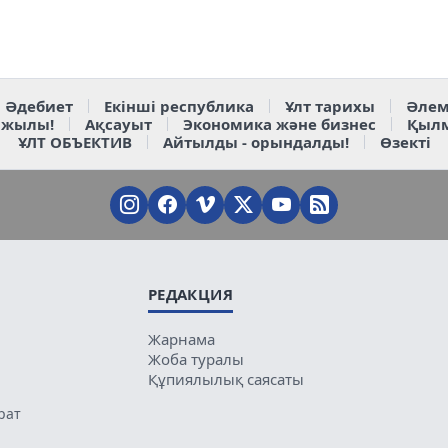
Әдебиет
Екінші республика
Ұлт тарихы
Әлем
 жылы!
Ақсауыт
Экономика және бизнес
Қыл
ҰЛТ ОБЪЕКТИВ
Айтылды - орындалды!
Өзекті
РЕДАКЦИЯ
Жарнама
Жоба туралы
Құпиялылық саясаты
рат