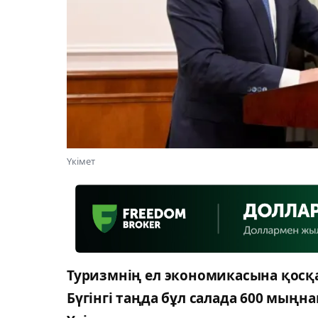
Үкімет
Туризмнің ел экономикасына қосқан
Бүгінгі таңда бұл салада 600 мыңн