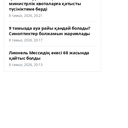
министрлік квоталарға қатысты
түсініктеме берді
8 тамыз, 2026, 20:21
9 тамызда ауа райы қандай болады?
Синоптиктер болжамын жариялады
8 тамыз, 2026, 20:17
Лионель Мессидің әкесі 68 жасында
қайтыс болды
8 тамыз, 2026, 20:13