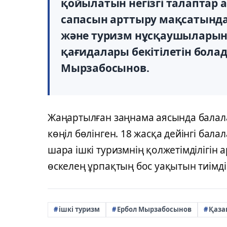
қойылатын негізгі талаптар 
сапасын арттыру мақсатында
және туризм нұсқаушыларын
қағидалары бекітілетін болад
Мырзабосынов.
Жаңартылған заңнама аясында балал
көңіл бөлінген. 18 жасқа дейінгі балал
шара ішкі туризмнің қолжетімділігін 
өскелең ұрпақтың бос уақытын тиімді
ішкі туризм
Ербол Мырзабосынов
Қаза