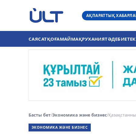
АҚПАРАТТЫҚ ХАБАРЛ
САЯСАТ
ҚОҒАМ
АЙМАҚ
РУХАНИЯТ
ӘДЕБИЕТ
ЕК
Басты бет
/
Экономика және бизнес
/
Қазақстанның
ЭКОНОМИКА ЖӘНЕ БИЗНЕС