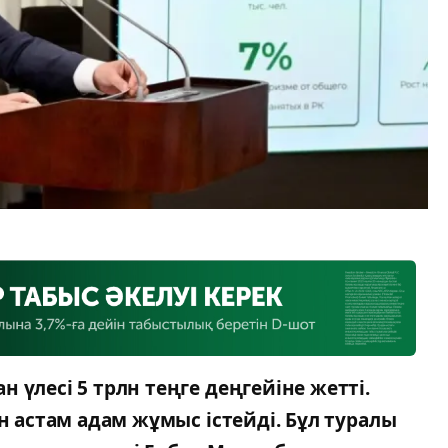
 үлесі 5 трлн теңге деңгейіне жетті.
ан астам адам жұмыс істейді. Бұл туралы