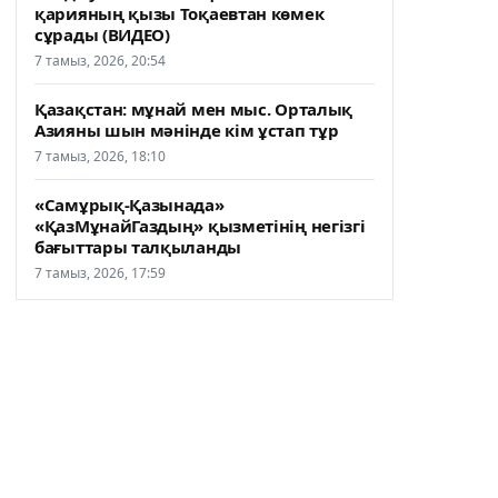
қарияның қызы Тоқаевтан көмек
сұрады (ВИДЕО)
7 тамыз, 2026, 20:54
Қазақстан: мұнай мен мыс. Орталық
Азияны шын мәнінде кім ұстап тұр
7 тамыз, 2026, 18:10
«Самұрық-Қазынада»
«ҚазМұнайГаздың» қызметінің негізгі
бағыттары талқыланды
7 тамыз, 2026, 17:59