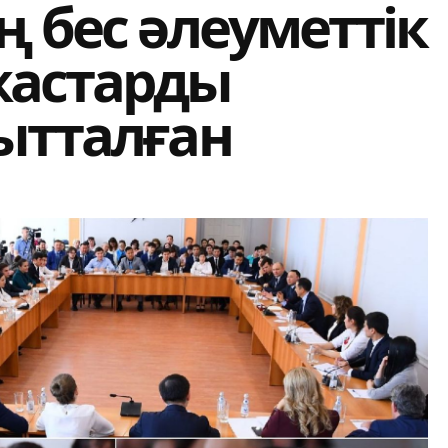
ң бес әлеуметтік
жастарды
ытталған