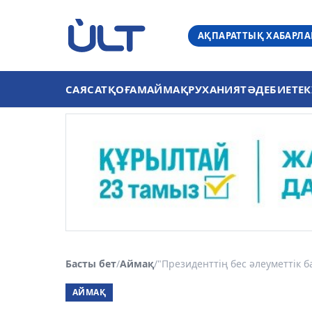
АҚПАРАТТЫҚ ХАБАРЛ
САЯСАТ
ҚОҒАМ
АЙМАҚ
РУХАНИЯТ
ӘДЕБИЕТ
ЕК
Басты бет
/
Аймақ
/
"Президенттің бес әлеуметтік б
АЙМАҚ