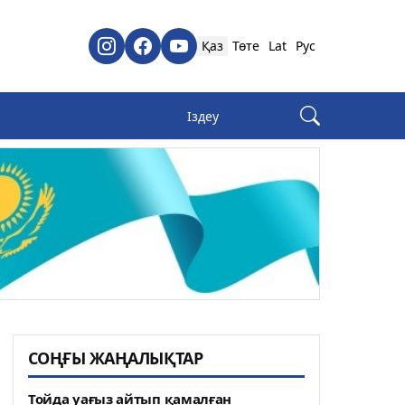
Қаз
Төте
Lat
Рус
СОҢҒЫ ЖАҢАЛЫҚТАР
Тойда уағыз айтып қамалған