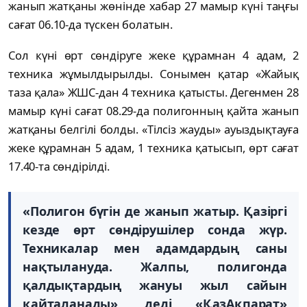
жанып жатқаны жөнінде хабар 27 мамыр күні таңғы
сағат 06.10-да түскен болатын.
Сол күні өрт сөндіруге жеке құрамнан 4 адам, 2
техника жұмылдырылды. Сонымен қатар «Жайық
таза қала» ЖШС-дан 4 техника қатысты. Дегенмен 28
мамыр күні сағат 08.29-да полигонның қайта жанып
жатқаны белгілі болды. «Тілсіз жауды» ауыздықтауға
жеке құрамнан 5 адам, 1 техника қатысып, өрт сағат
17.40-та сөндірілді.
«Полигон бүгін де жанып жатыр. Қазіргі
кезде өрт сөндірушілер сонда жүр.
Техникалар мен адамдардың саны
нақтылануда. Жалпы, полигонда
қалдықтардың жануы жыл сайын
қайталанады», деді «ҚазАқпарат»