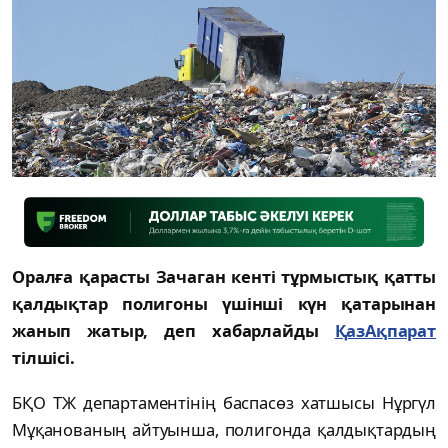
Оралға қарасты Зачаган кенті тұрмыстық қатты
қалдықтар полигоны үшінші күн қатарынан
жанып жатыр, деп хабарлайды
ҚазАқпарат
тілшісі.
БҚО ТЖ департаментінің баспасөз хатшысы Нұргүл
Мұқанованың айтуынша, полигонда қалдықтардың