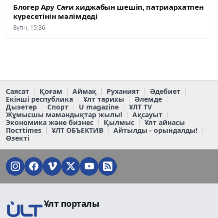
Блогер Ару Сағи хиджабын шешіп, патриархатпен
күресетінін мәлімдеді
Бүгін, 15:36
Саясат
Қоғам
Аймақ
Руханият
Әдебиет
Екінші республика
Ұлт тарихы
Әлемде
Дызетер
Спорт
U magazine
ҰЛТ TV
Жұмысшы мамандықтар жылы!
Ақсауыт
Экономика және бизнес
Қылмыс
Ұлт айнасы
Постtimes
ҰЛТ ОБЪЕКТИВ
Айтылды - орындалды!
Өзекті
Ұлт порталы