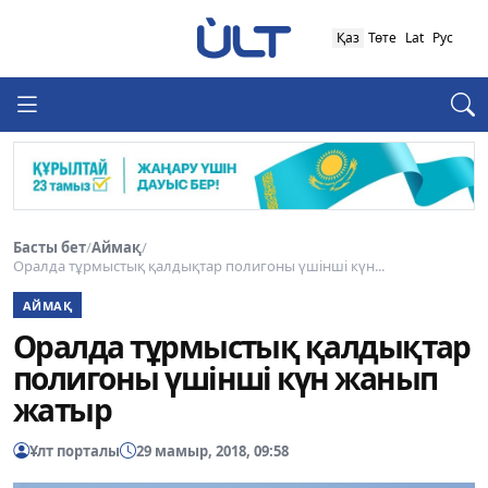
Қаз
Төте
Lat
Рус
Басты бет
/
Аймақ
/
Оралда тұрмыстық қалдықтар полигоны үшінші күн...
АЙМАҚ
Оралда тұрмыстық қалдықтар
полигоны үшінші күн жанып
жатыр
Ұлт порталы
29 мамыр, 2018, 09:58