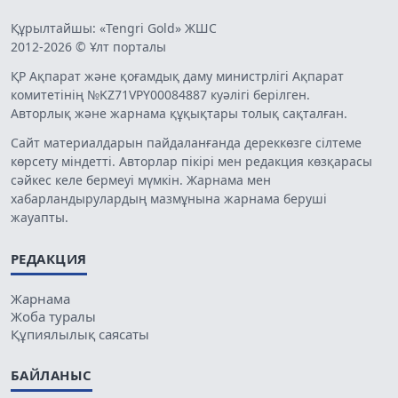
Құрылтайшы: «Tengri Gold» ЖШС
2012-2026 © Ұлт порталы
ҚР Ақпарат және қоғамдық даму министрлігі Ақпарат
комитетінің №KZ71VPY00084887 куәлігі берілген.
Авторлық және жарнама құқықтары толық сақталған.
Сайт материалдарын пайдаланғанда дереккөзге сілтеме
көрсету міндетті. Авторлар пікірі мен редакция көзқарасы
сәйкес келе бермеуі мүмкін. Жарнама мен
хабарландырулардың мазмұнына жарнама беруші
жауапты.
РЕДАКЦИЯ
Жарнама
Жоба туралы
Құпиялылық саясаты
БАЙЛАНЫС