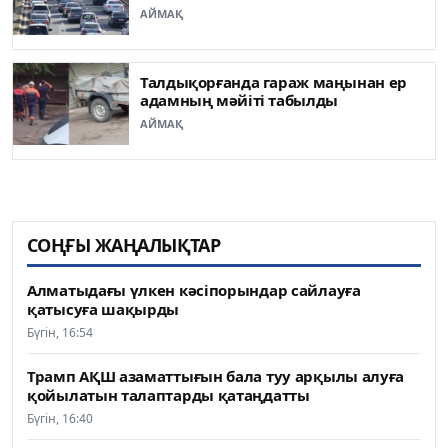
АЙМАҚ
Талдықорғанда гараж маңынан ер
адамның мәйіті табылды
АЙМАҚ
СОҢҒЫ ЖАҢАЛЫҚТАР
Алматыдағы үлкен кәсіпорындар сайлауға
қатысуға шақырды
Бүгін, 16:54
Трамп АҚШ азаматтығын бала туу арқылы алуға
қойылатын талаптарды қатаңдатты
Бүгін, 16:40