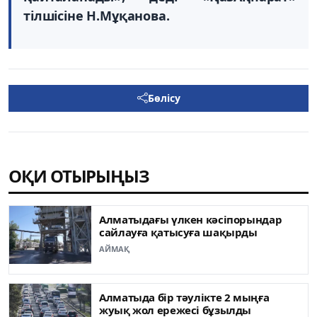
тілшісіне Н.Мұқанова.
Бөлісу
ОҚИ ОТЫРЫҢЫЗ
Алматыдағы үлкен кәсіпорындар
сайлауға қатысуға шақырды
АЙМАҚ
Алматыда бір тәулікте 2 мыңға
жуық жол ережесі бұзылды