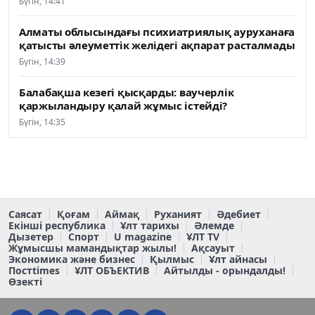
Бүгін, 14:41
Алматы облысындағы психиатриялық ауруханаға
қатысты әлеуметтік желідегі ақпарат расталмады
Бүгін, 14:39
Балабақша кезегі қысқарды: ваучерлік
қаржыландыру қалай жұмыс істейді?
Бүгін, 14:35
Саясат
Қоғам
Аймақ
Руханият
Әдебиет
Екінші республика
Ұлт тарихы
Әлемде
Дызетер
Спорт
U magazine
ҰЛТ TV
Жұмысшы мамандықтар жылы!
Ақсауыт
Экономика және бизнес
Қылмыс
Ұлт айнасы
Постtimes
ҰЛТ ОБЪЕКТИВ
Айтылды - орындалды!
Өзекті