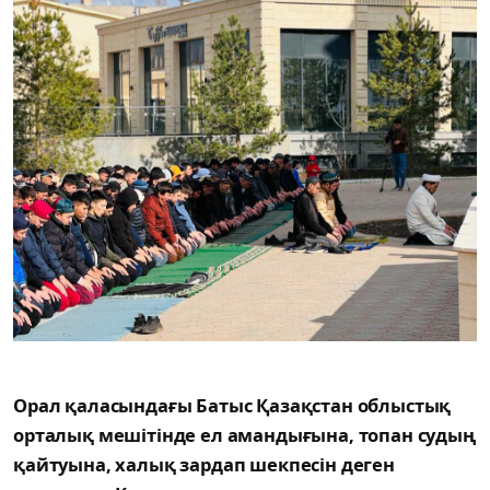
Орал қаласындағы Батыс Қазақстан облыстық
орталық мешітінде ел амандығына, топан судың
қайтуына, халық зардап шекпесін деген