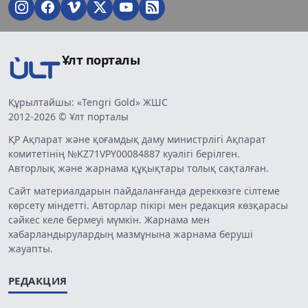
Ұлт порталы
Құрылтайшы: «Tengri Gold» ЖШС
2012-2026 © Ұлт порталы
ҚР Ақпарат және қоғамдық даму министрлігі Ақпарат
комитетінің №KZ71VPY00084887 куәлігі берілген.
Авторлық және жарнама құқықтары толық сақталған.
Сайт материалдарын пайдаланғанда дереккөзге сілтеме
көрсету міндетті. Авторлар пікірі мен редакция көзқарасы
сәйкес келе бермеуі мүмкін. Жарнама мен
хабарландырулардың мазмұнына жарнама беруші
жауапты.
РЕДАКЦИЯ