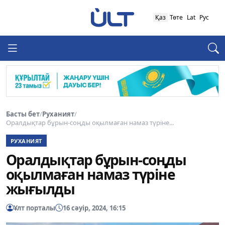
Қаз
Төте
Lat
Рус
Басты бет
/
Руханият
/
Оралдықтар бұрын-соңды оқылмаған намаз түріне...
РУХАНИЯТ
Оралдықтар бұрын-соңды
оқылмаған намаз түріне
жығылды
Ұлт порталы
16 сәуір, 2024, 16:15