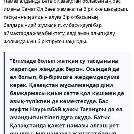
Намаз алдында Батыс Қазақстан облысының бас
имамы Самат Әлібаев жамағатты бірлікке шақырып,
тасқынның алдын алуға бір отбасының
балдарындай жұмылып, су басу қаупі бар
аймақтарда жаға биіктету, елді аман алып қалу
жолында күш біріктіруге шақырды.
"Елімізде болып жатқан су тасқынына
жаратқан жеңілдік берсін. Осындай да
ел болып, бір-бірімізге жәрдемдесуіміз
керек. Қазақстан мұсылмандар діни
бамқармасы қиын сәтте қол күшімен де
азық-түлікпен де көмектесуде. Бас
мүфти Наурызбай қажы Тағанұлы да ел
амандығын тілеп дұға оқуда. Батыс
Қазақстанда қажет намазы алғаш рет
оқылды. Бұл намазда жамағат болып,