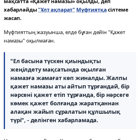
мақсатта «Қажет намазы» оқылды, деп
хабарлайды
"Ұлт ақпарат"
Мүфтиятқа
сілтеме
жасап.
Мүфтияттың жазуынша, елде бұған дейін "Қажет
намазы" оқылмаған.
"Ел басына түскен қиындықты
жеңілдету мақсатында оқылған
намазға жамағат көп жиналды. Жалпы
қажет намазы аты айтып тұрғандай, бір
нәрсені қажет етіп тұрғанда, бір нәрсеге
көмек қажет болғанда жаратқаннан
алақан жайып сұралатын құлшылық
түрі", - делінген хабарламада.