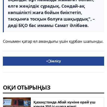
елге жеңілдік сұрадық. Сондай-ақ
көпшілікті жаға бойын биіктетіп,
тасқынға тосқын болуға шақырдық", –
деді БҚО бас имамы Самат Әлібаев.
Сонымен қатар ел амандығы үшін құрбан шалынды.
Бөлісу
ОҚИ ОТЫРЫҢЫЗ
Қазақстанда Абай күніне орай үш
күнде 350 іс-шара өтеді