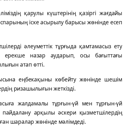
ліміздің қарулы күштерінің қазіргі жағдайы
оспарының іске асырылу барысы жөнінде есеп
тшілерді әлеуметтік тұрғыда қамтамасыз ету
 ерекше назар аударып, осы бағыттағы
ығын атап өтті.
ысына еңбекақыны көбейту жөнінде шешім
рдің ризашылығын жеткізді.
асыға жалдамалы тұрғын-үй мен тұрғын-үй
н пайдалану арқылы әскери қызметшілердің
ған шаралар жөнінде мәлімдеді.