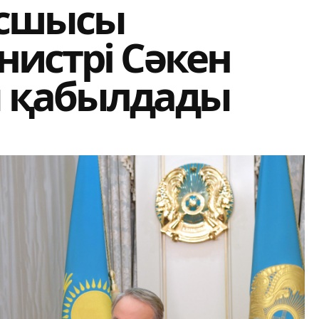
асшысы
истрі Сәкен
ы қабылдады