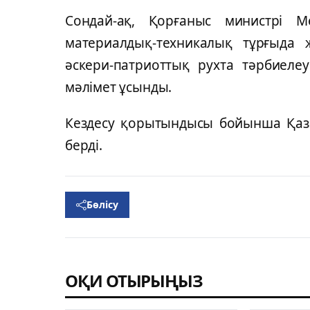
Сондай-ақ, Қорғаныс министрі 
материалдық-техникалық тұрғыда
әскери-патриоттық рухта тәрбиеле
мәлімет ұсынды.
Кездесу қорытындысы бойынша Қаза
берді.
Бөлісу
ОҚИ ОТЫРЫҢЫЗ