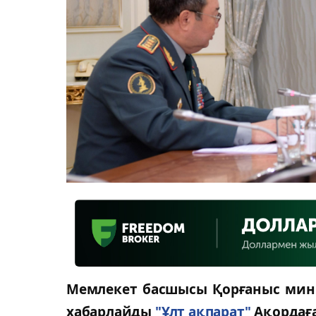
Мемлекет басшысы Қорғаныс мини
хабарлайды
"Ұлт ақпарат"
Ақордаға