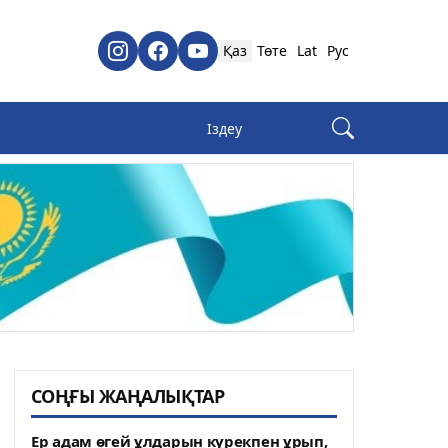
Қаз
Төте
Lat
Рус
СОҢҒЫ ЖАҢАЛЫҚТАР
Ер адам өгей ұлдарын күрекпен ұрып,