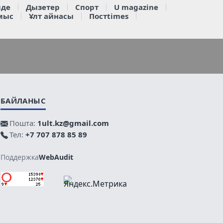
де
Дызетер
Спорт
U magazine
мыс
Ұлт айнасы
Постtimes
БАЙЛАНЫС
Пошта:
1ult.kz@gmail.com
Тел:
+7 707 878 85 89
Поддержка
WebAudit