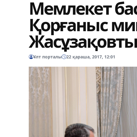
Мемлекет б
Қорғаныс мин
Жасұзақовт
Ұлт порталы
22 қараша, 2017, 12:01