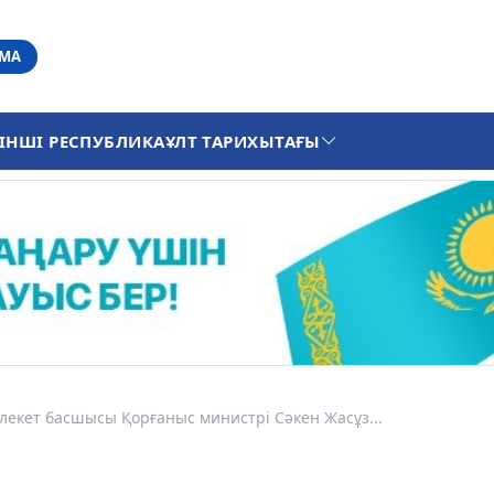
АМА
ІНШІ РЕСПУБЛИКА
ҰЛТ ТАРИХЫ
ТАҒЫ
екет басшысы Қорғаныс министрі Сәкен Жасұз...