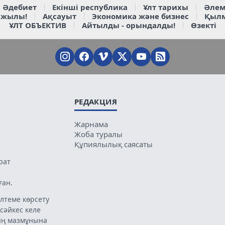
Әдебиет
Екінші республика
Ұлт тарихы
Әлем
 жылы!
Ақсауыт
Экономика және бизнес
Қыл
ҰЛТ ОБЪЕКТИВ
Айтылды - орындалды!
Өзекті
РЕДАКЦИЯ
Жарнама
Жоба туралы
Құпиялылық саясаты
рат
ған.
лтеме көрсету
 сәйкес келе
ың мазмұнына