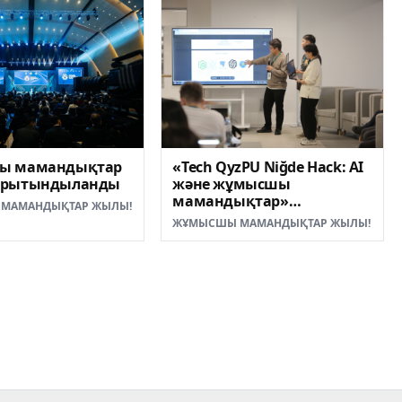
«Tech QyzPU Niğde Hack: AI
ы мамандықтар
және жұмысшы
орытындыланды
мамандықтар»
МАМАНДЫҚТАР ЖЫЛЫ!
халықаралық хакатон
ЖҰМЫСШЫ МАМАНДЫҚТАР ЖЫЛЫ!
жеңімпаздары
анықталды