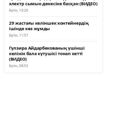
электр сымын денесіне басқан (ВИДЕО)
Бүгін, 13:20
29 жастағы келіншек контейнердің
ішінде көз жұмды
Бүгін, 11:57
Гүлзира Айдарбекованың үшінші
келінін бала күтушісі тонап кетті
(ВИДЕО)
Бүгін, 08:53