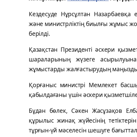
Кездесуде Нұрсұлтан Назарбаевқа е
және министрліктің биылғы жұмыс ж
берілді.
Қазақстан Президенті әскери қызме
шараларының жүзеге асырылуына
жұмыстарды жалғастырудың маңыздыл
Қорғаныс министрі Мемлекет басш
қабылдағаны үшін әскери қызметшіле
Бұдан бөлек, Сәкен Жасұзақов Елб
құрылыс жинақ жүйесінің тетіктері
тұрғын-үй мәселесін шешуге бағыттал