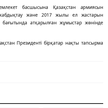
Мемлекет басшысына Қазақстан армиясын
 жабдықтау және 2017 жылы ел жастарын
у бағытында атқарылған жұмыстар жөнінде
қстан Президенті бірқатар нақты тапсырма