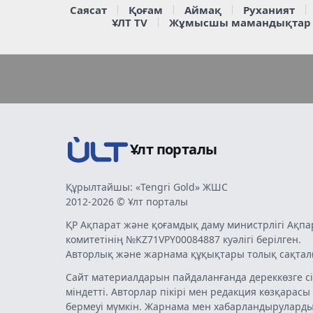
Саясат
Қоғам
Аймақ
Руханият
ҰЛТ TV
Жұмысшы мамандықтар
Ұлт порталы
Құрылтайшы: «Tengri Gold» ЖШС
2012-2026 © Ұлт порталы
ҚР Ақпарат және қоғамдық даму министрлігі Ақпа
комитетінің №KZ71VPY00084887 куәлігі берілген.
Авторлық және жарнама құқықтары толық сақтал
Сайт материалдарын пайдаланғанда дереккөзге сі
міндетті. Авторлар пікірі мен редакция көзқарасы
бермеуі мүмкін. Жарнама мен хабарландырулард