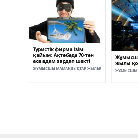
Туристік фирма ізім-
қайым: Ақтөбеде 70-тен
Жұмысш
аса адам зардап шекті
жылы қ
ЖҰМЫСШЫ МАМАНДЫҚТАР ЖЫЛЫ!
ЖҰМЫСШЫ 