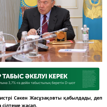
стрі Сәкен Жасұзақовты қабылдады, деп
 сілтеме жасап.