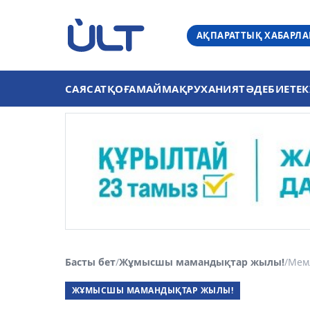
АҚПАРАТТЫҚ ХАБАРЛ
САЯСАТ
ҚОҒАМ
АЙМАҚ
РУХАНИЯТ
ӘДЕБИЕТ
ЕК
Басты бет
/
Жұмысшы мамандықтар жылы!
/
Мемл
ЖҰМЫСШЫ МАМАНДЫҚТАР ЖЫЛЫ!