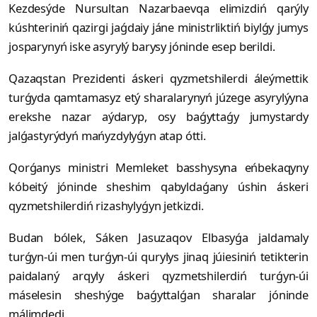
Kezdesýde Nursultan Nazarbaevqa elimizdiń qarýly
kúshteriniń qazirgi jaǵdaiy jáne ministrliktiń biylǵy jumys
josparynyń iske asyrylý barysy jóninde esep berildi.
Qazaqstan Prezidenti áskeri qyzmetshilerdi áleýmettik
turǵyda qamtamasyz etý sharalarynyń júzege asyrylýyna
erekshe nazar aýdaryp, osy baǵyttaǵy jumystardy
jalǵastyrýdyń mańyzdylyǵyn atap ótti.
Qorǵanys ministri Memleket basshysyna eńbekaqyny
kóbeitý jóninde sheshim qabyldaǵany úshin áskeri
qyzmetshilerdiń rizashylyǵyn jetkizdi.
Budan bólek, Sáken Jasuzaqov Elbasyǵa jaldamaly
turǵyn-úi men turǵyn-úi qurylys jinaq júiesiniń tetikterin
paidalaný arqyly áskeri qyzmetshilerdiń turǵyn-úi
máselesin sheshýge baǵyttalǵan sharalar jóninde
málimdedi.