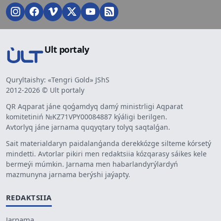
Ult portaly
Quryltaishy: «Tengri Gold» JShS
2012-2026 © Ult portaly
QR Aqparat jáne qoǵamdyq damý ministrligi Aqparat
komitetiniń №KZ71VPY00084887 kýáligi berilgen.
Avtorlyq jáne jarnama quqyqtary tolyq saqtalǵan.
Sait materialdaryn paidalanǵanda derekkózge silteme kórsetý
mindetti. Avtorlar pikiri men redaktsiia kózqarasy sáikes kele
bermeýi múmkin. Jarnama men habarlandyrýlardyń
mazmunyna jarnama berýshi jaýapty.
REDAKTSIIA
Jarnama