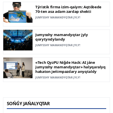
Týristik firma izim-qaiym: Aqtóbede
70-ten asa adam zardap shekti
JUMYSSHY MAMANDYQTAR JYLY!
Jumysshy mamandyqtar jyly
qorytyndylandy
JUMYSSHY MAMANDYQTAR JYLY!
«Tech QyzPU Niğde Hack: AI jáne
jumysshy mamandyqtar» halyqaralyq
hakaton jeńimpazdary anyqtaldy
JUMYSSHY MAMANDYQTAR JYLY!
SOŃǴY JAŃALYQTAR