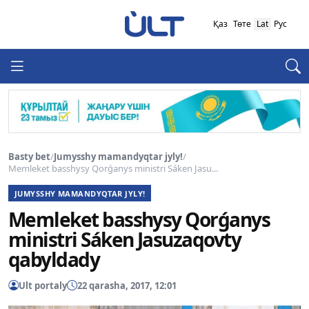
Қаз
Төте
Lat
Рус
Basty bet
/
Jumysshy mamandyqtar jyly!
/
Memleket basshysy Qorǵanys ministri Sáken Jasu...
JUMYSSHY MAMANDYQTAR JYLY!
Memleket basshysy Qorǵanys
ministri Sáken Jasuzaqovty
qabyldady
Ult portaly
22 qarasha, 2017, 12:01