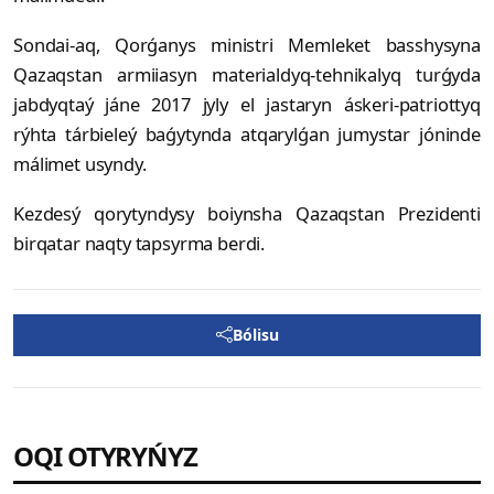
Sondai-aq, Qorǵanys ministri Memleket basshysyna
Qazaqstan armiiasyn materialdyq-tehnikalyq turǵyda
jabdyqtaý jáne 2017 jyly el jastaryn áskeri-patriottyq
rýhta tárbieleý baǵytynda atqarylǵan jumystar jóninde
málimet usyndy.
Kezdesý qorytyndysy boiynsha Qazaqstan Prezidenti
birqatar naqty tapsyrma berdi.
Bólisu
OQI OTYRYŃYZ