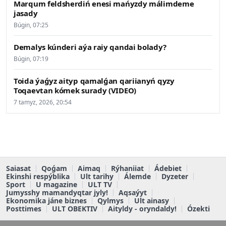
Marqum feldsherdiń enesi mańyzdy málimdeme
jasady
Búgin, 07:25
Demalys kúnderi aýa raiy qandai bolady?
Búgin, 07:19
Toida ýaǵyz aityp qamalǵan qariianyń qyzy
Toqaevtan kómek surady (VIDEO)
7 tamyz, 2026, 20:54
Saiasat
Qoǵam
Aimaq
Rýhaniiat
Ádebiet
Ekinshi respýblika
Ult tarihy
Álemde
Dyzeter
Sport
U magazine
ULT TV
Jumysshy mamandyqtar jyly!
Aqsaýyt
Ekonomika jáne biznes
Qylmys
Ult ainasy
Posttimes
ULT OBEKTIV
Aityldy - oryndaldy!
Ózekti