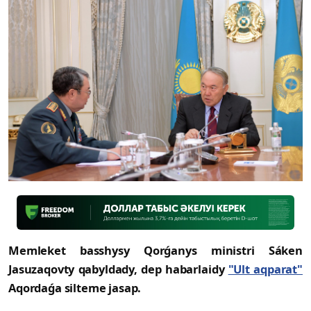
Memleket basshysy Qorǵanys ministri Sáken
Jasuzaqovty qabyldady, dep habarlaidy
"Ult aqparat"
Aqordaǵa silteme jasap.