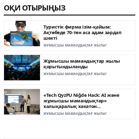
ОҚИ ОТЫРЫҢЫЗ
Туристік фирма ізім-қайым:
Ақтөбеде 70-тен аса адам зардап
шекті
ЖҰМЫСШЫ МАМАНДЫҚТАР ЖЫЛЫ!
Жұмысшы мамандықтар жылы
қорытындыланды
ЖҰМЫСШЫ МАМАНДЫҚТАР ЖЫЛЫ!
«Tech QyzPU Niğde Hack: AI және
жұмысшы мамандықтар»
халықаралық хакатон
жеңімпаздары анықталды
ЖҰМЫСШЫ МАМАНДЫҚТАР ЖЫЛЫ!