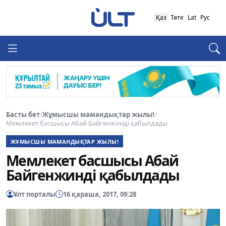
Қаз
Төте
Lat
Рус
Басты бет
/
Жұмысшы мамандықтар жылы!
/
Мемлекет басшысы Абай Байгенжинді қабылдады
ЖҰМЫСШЫ МАМАНДЫҚТАР ЖЫЛЫ!
Мемлекет басшысы Абай
Байгенжинді қабылдады
Ұлт порталы
16 қараша, 2017, 09:28