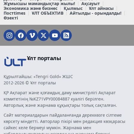
Жұмысшы мамандықтар жылы!
Ақсауыт
Экономика және бизнес
Қылмыс
Ұлт айнасы
Постtimes
ҰЛТ ОБЪЕКТИВ
Айтылды - орындалды!
Өзекті
Ұлт порталы
Құрылтайшы: «Tengri Gold» ЖШС
2012-2026 © Ұлт порталы
ҚР Ақпарат және қоғамдық даму министрлігі Ақпарат
комитетінің №KZ71VPY00084887 куәлігі берілген.
Авторлық және жарнама құқықтары толық сақталған.
Сайт материалдарын пайдаланғанда дереккөзге сілтеме
көрсету міндетті. Авторлар пікірі мен редакция көзқарасы
сәйкес келе бермеуі мүмкін. Жарнама мен
хабарландырулардың мазмұнына жарнама беруші