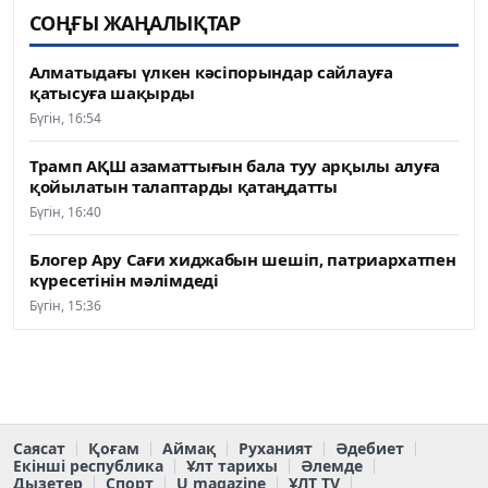
СОҢҒЫ ЖАҢАЛЫҚТАР
Алматыдағы үлкен кәсіпорындар сайлауға
қатысуға шақырды
Бүгін, 16:54
Трамп АҚШ азаматтығын бала туу арқылы алуға
қойылатын талаптарды қатаңдатты
Бүгін, 16:40
Блогер Ару Сағи хиджабын шешіп, патриархатпен
күресетінін мәлімдеді
Бүгін, 15:36
Саясат
Қоғам
Аймақ
Руханият
Әдебиет
Екінші республика
Ұлт тарихы
Әлемде
Дызетер
Спорт
U magazine
ҰЛТ TV