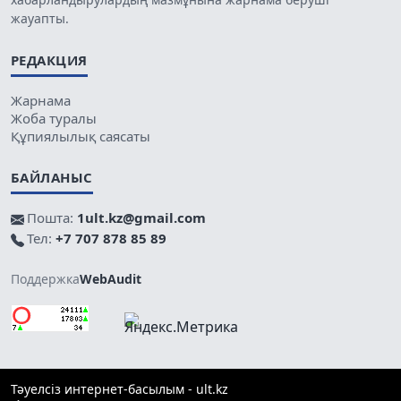
жауапты.
РЕДАКЦИЯ
Жарнама
Жоба туралы
Құпиялылық саясаты
БАЙЛАНЫС
Пошта:
1ult.kz@gmail.com
Тел:
+7 707 878 85 89
Поддержка
WebAudit
Тәуелсіз интернет-басылым - ult.kz