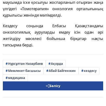
маусымда іске қосылуы жоспарланып отырған жаңа
үлгідегі «Томотерапия» онкология орталығының
құрылысы жөнінде мәлімделді.
Кездесу соңында Елбасы Қазақстандағы
онкологиялық ауруларды емдеу ісін одан әрі
жетілдіру мәселесі бойынша бірқатар нақты
тапсырма берді.
Нұрсұлтан Назарбаев
Ақорда
Мемлекет басшысы
Абай Байгенжин
кездесу
медицина
Бөлісу