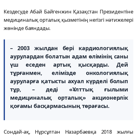
Кездесуде Абай Байгенжин Қазақстан Президентіне
медициналық орталық қызметінің негізгі нәтижелері
жөнінде баяндады.
– 2003 жылдан бері кардиологиялық
аурулардан болатын адам өлімінің саны
үш еседен артық қысқарды. Дей
тұрғанмен, елімізде онкологиялық
ауруларға қатысты ахуал күрделі болып
тұр, – деді «Ұлттық ғылыми
медициналық орталық» акционерлік
қоғамы басқармасының төрағасы.
Сондай-ақ, Нұрсұлтан Назарбаевқа 2018 жылғы