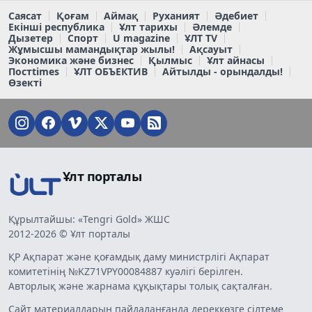
Саясат
Қоғам
Аймақ
Руханият
Әдебиет
Екінші республика
Ұлт тарихы
Әлемде
Дызетер
Спорт
U magazine
ҰЛТ TV
Жұмысшы мамандықтар жылы!
Ақсауыт
Экономика және бизнес
Қылмыс
Ұлт айнасы
Постtimes
ҰЛТ ОБЪЕКТИВ
Айтылды - орындалды!
Өзекті
Ұлт порталы
Құрылтайшы: «Tengri Gold» ЖШС
2012-2026 © Ұлт порталы
ҚР Ақпарат және қоғамдық даму министрлігі Ақпарат
комитетінің №KZ71VPY00084887 куәлігі берілген.
Авторлық және жарнама құқықтары толық сақталған.
Сайт материалдарын пайдаланғанда дереккөзге сілтеме