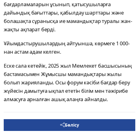
бағдарламаларын ұсынып, қатысушыларға
дайындық бағыттары, қабылдау шарттары және
болашақта сұранысқа ие мамандықтар туралы жан-
жақты ақпарат берді.
Ұйымдастырушылардың айтуынша, көрмеге 1 000-
нан астам адам келген.
Еске сала кетейік, 2025 жыл Мемлекет басшысының
бастамасымен Жұмысшы мамандықтары жылы
болып жарияланды. Осы форум кәсіби бағдар беру
жүйесін дамытуға ықпал ететін білім мен тәжірибе
алмасуға арналған ашық алаңға айналды.
Бөлісу