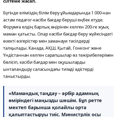
сілтеме жасап.
Бүгінде еліміздің білім беру ұйымдарында 1 000-нан
астам педагог-кәсіби бағдар беруші еңбек етуде.
Форумға елдің барлық өңірінен келген 200-ге жуық
маман қатысты. Олар кәсіби бағдар беру жүйесіндегі
өзекті өзгерістер мен заманауи тәсілдерді
талқылады. Канада, АҚШ, Қытай, Гонконг және
Үндістаннан келген сарапшылар өз тәжірибелерімен
бөлісіп, кәсіби бағдар мен оқушыларды
ынталандыру саласындағы тиімді әдістерді
таныстырды.
«Мамандық таңдау – әрбір адамның
өміріндегі маңызды шешім. Бұл ретте
мектеп барынша қолайлы орта
қалыптастыруы тиіс. Министрлік осы