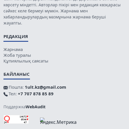
көрсету міндетті. Авторлар пікірі мен редакция көзқарасы
сәйкес келе бермеуі мүмкін. Жарнама мен
хабарландырулардың мазмұнына жарнама беруші
жауапты.
РЕДАКЦИЯ
Жарнама
Жоба туралы
Құпиялылық саясаты
БАЙЛАНЫС
Пошта:
1ult.kz@gmail.com
Тел:
+7 707 878 85 89
Поддержка
WebAudit