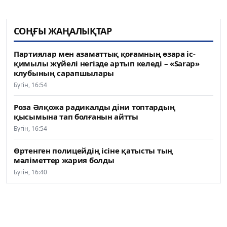
СОҢҒЫ ЖАҢАЛЫҚТАР
Партиялар мен азаматтық қоғамның өзара іс-
қимылы жүйелі негізде артып келеді – «Sarap»
клубының сарапшылары
Бүгін, 16:54
Роза Әлқожа радикалды діни топтардың
қысымына тап болғанын айтты
Бүгін, 16:54
Өртенген полицейдің ісіне қатысты тың
мәліметтер жария болды
Бүгін, 16:40