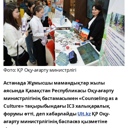
Фото: ҚР Оқу-ағарту министрлігі
Астанада Жұмысшы мамандықтар жылы
аясында Қазақстан Республикасы Оқу-ағарту
министрлігінің бастамасымен «Counseling as a
Culture» тақырыбындағы IC3 халықаралық
форумы өтті, деп хабарлайды
Ult.kz
ҚР Оқу-
ағарту министрлігінің баспасөз қызметіне