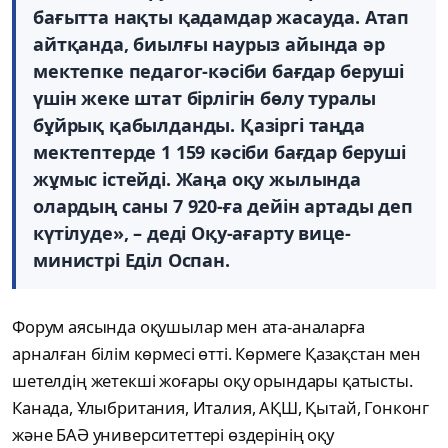
бағытта нақты қадамдар жасауда. Атап
айтқанда, биылғы наурыз айында әр
мектепке педагог-кәсіби бағдар беруші
үшін жеке штат бірлігін бөлу туралы
бұйрық қабылданды. Қазіргі таңда
мектептерде 1 159 кәсіби бағдар беруші
жұмыс істейді. Жаңа оқу жылында
олардың саны 7 920-ға дейін артады деп
күтілуде», – деді Оқу-ағарту вице-
министрі Еділ Оспан.
Форум аясында оқушылар мен ата-аналарға
арналған білім көрмесі өтті. Көрмеге Қазақстан мен
шетелдің жетекші жоғары оқу орындары қатысты.
Канада, Ұлыбритания, Италия, АҚШ, Қытай, Гонконг
және БАӘ университеттері өздерінің оқу