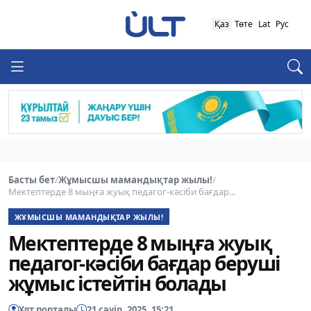
Қаз
Төте
Lat
Рус
Басты бет
/
Жұмысшы мамандықтар жылы!
/
Мектептерде 8 мыңға жуық педагог-кәсіби бағдар...
ЖҰМЫСШЫ МАМАНДЫҚТАР ЖЫЛЫ!
Мектептерде 8 мыңға жуық
педагог-кәсіби бағдар беруші
жұмыс істейтін болады
Ұлт порталы
21 сәуір, 2025, 15:21