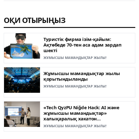
ОҚИ ОТЫРЫҢЫЗ
Туристік фирма ізім-қайым:
Ақтөбеде 70-тен аса адам зардап
шекті
ЖҰМЫСШЫ МАМАНДЫҚТАР ЖЫЛЫ!
Жұмысшы мамандықтар жылы
қорытындыланды
ЖҰМЫСШЫ МАМАНДЫҚТАР ЖЫЛЫ!
«Tech QyzPU Niğde Hack: AI және
жұмысшы мамандықтар»
халықаралық хакатон
жеңімпаздары анықталды
ЖҰМЫСШЫ МАМАНДЫҚТАР ЖЫЛЫ!