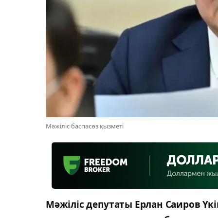
Мәжіліс баспасөз қызметі
Мәжіліс депутаты Ерлан Саиров Үк