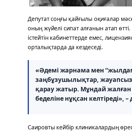
Депутат соңғы қайғылы оқиғалар мәсе
оның жүйелі сипат алғанын атап өтті
істейтін кабинеттерде емес, лиценз
орталықтарда да кездеседі.
«Әдемі жарнама мен “жылдам
заңбұзушылықтар, жауапсыз
қарау жатыр. Мұндай жалға
беделіне нұқсан келтіреді», – 
Саировты кейбір клиникалардың өре