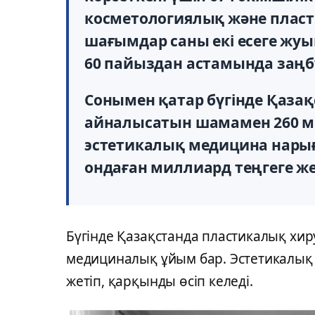
косметологиялық және плас
шағымдар саны екі есеге жуы
60 пайыздан астамында заң
Сонымен қатар бүгінде Қаза
айналысатын шамамен 260 м
эстетикалық медицина нар
ондаған миллиард теңгеге жет
Бүгінде Қазақстанда пластикалық хир
медициналық ұйым бар. Эстетикалық
жетіп, қарқынды өсіп келеді.