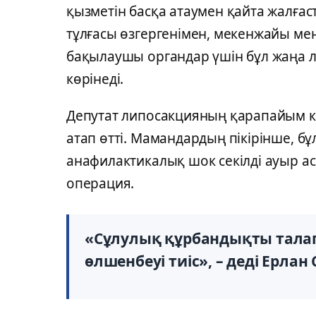
қызметін басқа атаумен қайта жалғас
тұлғасы өзгергенімен, мекенжайы мен
бақылаушы органдар үшін бұл жаңа л
көрінеді.
Депутат липосакцияның қарапайым к
атап өтті. Мамандардың пікірінше, б
анафилактикалық шок секілді ауыр ас
операция.
«Сұлулық құрбандықты талап 
өлшенбеуі тиіс», – деді Ерлан