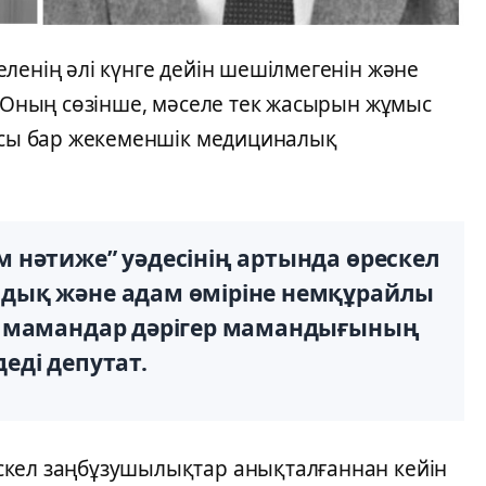
ленің әлі күнге дейін шешілмегенін және
. Оның сөзінше, мәселе тек жасырын жұмыс
иясы бар жекеменшік медициналық
 нәтиже” уәдесінің артында өрескел
дық және адам өміріне немқұрайлы
н мамандар дәрігер мамандығының
деді депутат.
скел заңбұзушылықтар анықталғаннан кейін