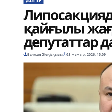
ДЫЗЕТЕР
Липосакцияда
қайғылы жағ
депутаттар 
Балжан Жеңісқызы
28 мамыр, 2026, 15:09