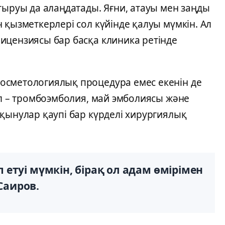
тыруы да алаңдатады. Яғни, атауы мен заңды
 қызметкерлері сол күйінде қалуы мүмкін. Ал
ицензиясы бар басқа клиника ретінде
осметологиялық процедура емес екенін де
ұл – тромбоэмболия, май эмболиясы және
қынулар қаупі бар күрделі хирургиялық
етуі мүмкін, бірақ ол адам өмірімен
 Саиров.