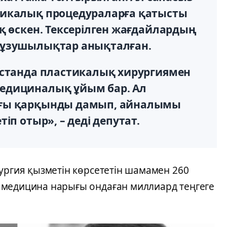
тикалық процедураларға қатысты
қ өскен. Тексерілген жағдайлардың
бұзушылықтар анықталған.
қстанда пластикалық хирургиямен
едициналық ұйым бар. Ал
ығы қарқынды дамып, айналымы
іп отыр», – деді депутат.
ургия қызметін көрсететін шамамен 260
 медицина нарығы ондаған миллиард теңгеге