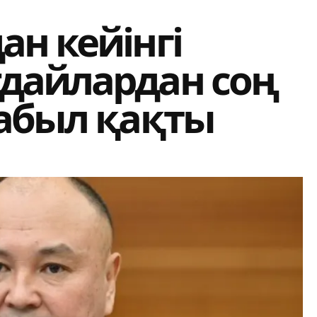
н кейінгі
дайлардан соң
дабыл қақты