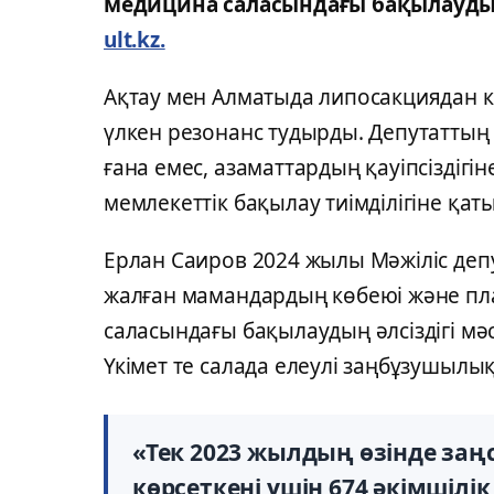
медицина саласындағы бақылауды 
ult.kz.
Ақтау мен Алматыда липосакциядан к
үлкен резонанс тудырды. Депутаттың
ғана емес, азаматтардың қауіпсіздіг
мемлекеттік бақылау тиімділігіне қат
Ерлан Саиров 2024 жылы Мәжіліс деп
жалған мамандардың көбеюі және пл
саласындағы бақылаудың әлсіздігі мәс
Үкімет те салада елеулі заңбұзушыл
«Тек 2023 жылдың өзінде за
көрсеткені үшін 674 әкімшілі