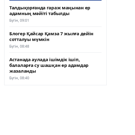
Талдықорғанда гараж маңынан ер
адамның мәйіті табылды
Бүгін, 09:01
Блогер Қайсар Қамза 7 жылға дейін
сотталуы мүмкін
Бүгін, 08:48
Астанада аулада ішімдік ішіп,
балаларға су шашқан ер адамдар
жазаланды
Бүгін, 08:40