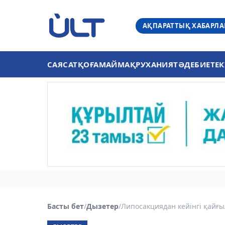
АҚПАРАТТЫҚ ХАБАРЛ
САЯСАТ
ҚОҒАМ
АЙМАҚ
РУХАНИЯТ
ӘДЕБИЕТ
ЕК
Басты бет
/
Дызетер
/
Липосакциядан кейінгі қайғы