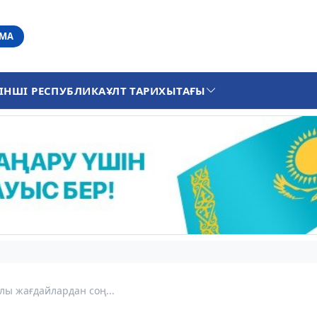
АМА
ІНШІ РЕСПУБЛИКА
ҰЛТ ТАРИХЫ
ТАҒЫ
лы жағдайлардан соң...