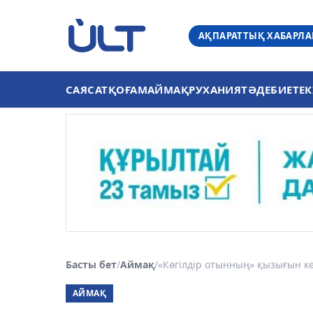
АҚПАРАТТЫҚ ХАБАРЛ
САЯСАТ
ҚОҒАМ
АЙМАҚ
РУХАНИЯТ
ӘДЕБИЕТ
ЕК
Басты бет
/
Аймақ
/
«Көгілдір отынның» қызығын кө
АЙМАҚ