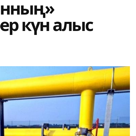
тынның»
ер күн алыс