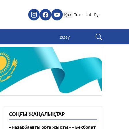
Қаз
Төте
Lat
Рус
СОҢҒЫ ЖАҢАЛЫҚТАР
«Назарбаевты орға жықты» – Бекболат