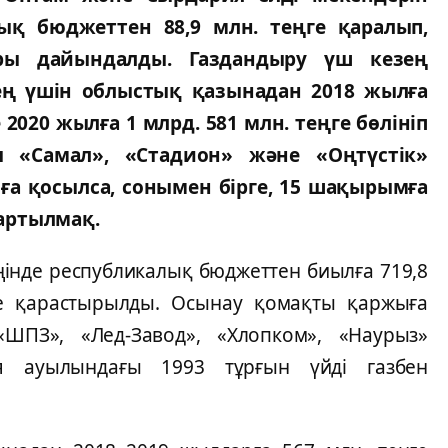
ық бюджеттен 88,9 млн. теңге қаралып,
ры дайындалды. Газдандыру үш кезең
зең үшін облыстық қазынадан 2018 жылға
 2020 жылға 1 млрд. 581 млн. теңге бөлініп
ы «Самал», «Стадион» және «Оңтүстік»
ға қосылса, сонымен бірге, 15 шақырымға
артылмақ.
інде республикалық бюджеттен биылға 719,8
ңге қарастырылды. Осынау қомақты қаржыға
ШПЗ», «Лед-Завод», «Хлопком», «Наурыз»
я ауылындағы 1993 тұрғын үйді газбен