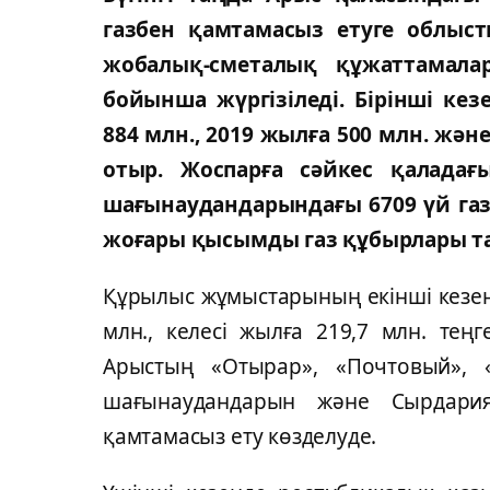
газбен қамтамасыз етуге облыст
жобалық-сметалық құжаттамала
бойынша жүргізіледі. Бірінші ке
884 млн., 2019 жылға 500 млн. және
отыр. Жоспарға сәйкес қаладағ
шағынаудандарындағы 6709 үй газ
жоғары қысымды газ құбырлары т
Құрылыс жұмыстарының екінші кезең
млн., келесі жылға 219,7 млн. те
Арыстың «Отырар», «Почтовый», «
шағынаудандарын және Сырдари
қамтамасыз ету көзделуде.