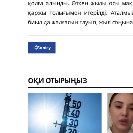
қолға алынды. Өткен жылы осы мақса
қаржы толығымен игерілді. Аталм
биыл да жалғасын тауып, жыл соңына
Бөлісу
ОҚИ ОТЫРЫҢЫЗ