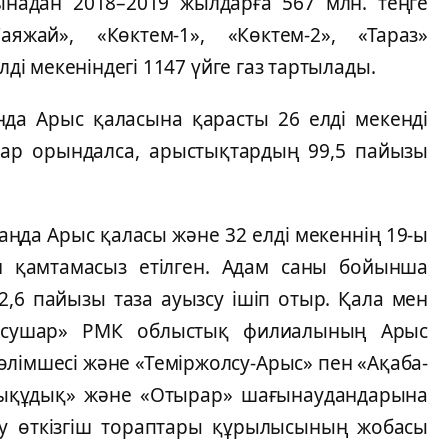
ынадан 2018–2019 жылдарға 567 млн. теңге
аяжай», «Көктем-1», «Көктем-2», «Тараз»
і мекеніндегі 1147 үйге газ тартылады.
да Арыс қаласына қарасты 26 елді мекенді
пар орындалса, арыстықтардың 99,5 пайызы
 таңда Арыс қаласы және 32 елді мекеннің 19-ы
 қамтамасыз етілген. Адам саны бойынша
2,6 пайызы таза ауызсу ішіп отыр. Қала мен
азсушар» РМК облыстық филиалының Арыс
бөлімшесі және «Теміржолсу-Арыс» пен «Ақаба-
дықұдық» және «Отырар» шағынаудандарына
су өткізгіш тораптары құрылысының жобасы