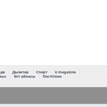
де
Дызетер
Спорт
U magazine
мыс
Ұлт айнасы
Постtimes