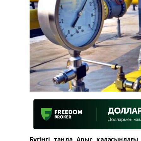
Бүгінгі таңда Арыс қаласындағ