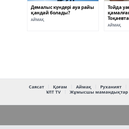
Демалыс күндері ауа райы
Тойда уа
қандай болады?
қамалға
Тоқаевта
АЙМАҚ
(ВИДЕО)
АЙМАҚ
Саясат
Қоғам
Аймақ
Руханият
ҰЛТ TV
Жұмысшы мамандықтар