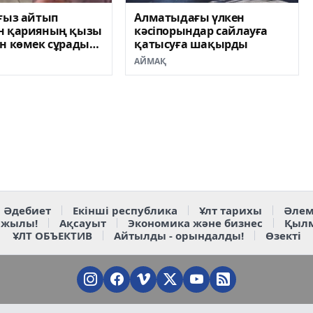
ғыз айтып
Алматыдағы үлкен
н қарияның қызы
кәсіпорындар сайлауға
н көмек сұрады
қатысуға шақырды
АЙМАҚ
Әдебиет
Екінші республика
Ұлт тарихы
Әлем
 жылы!
Ақсауыт
Экономика және бизнес
Қыл
ҰЛТ ОБЪЕКТИВ
Айтылды - орындалды!
Өзекті