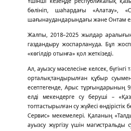
Үшінші кезеңде республикалық қаз
бөлініп, шаһардағы «Алатау», «С
шағынаудандарындағы және Онтам елд
Жалпы, 2018–2025 жылдар аралығын
газдандыру жоспарлануда. Бұл жос
«көгілдір отынға» қол жеткізеді.
Ал, ауызсу мәселесіне келсек, бүгінгі
орталықтандырылған құбыр суымен
есептегенде, Арыс тұрғындарының 9
елді мекендерге су беруші – «Қ
топтастырылған су жүйесі өндірістік 
Сервис» мекемелері. Қаланың «Тал
ауызсу жүргізу үшін магистральды 