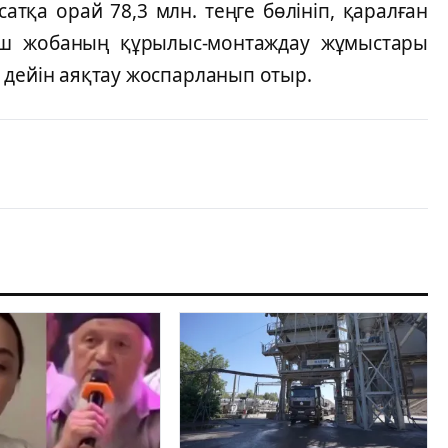
тқа орай 78,3 млн. теңге бөлініп, қаралған
ыш жобаның құрылыс-монтаждау жұмыстары
 дейін аяқтау жоспарланып отыр.