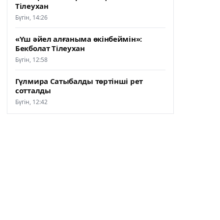
Тілеухан
Бүгін, 14:26
«Үш әйел алғаныма өкінбеймін»:
Бекболат Тілеухан
Бүгін, 12:58
Гүлмира Сатыбалды төртінші рет
сотталды
Бүгін, 12:42