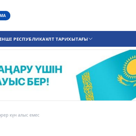
АМА
ІНШІ РЕСПУБЛИКА
ҰЛТ ТАРИХЫ
ТАҒЫ
рер күн алыс емес