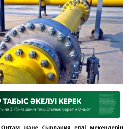
ы Онтам және Сырдария елді мекендерін