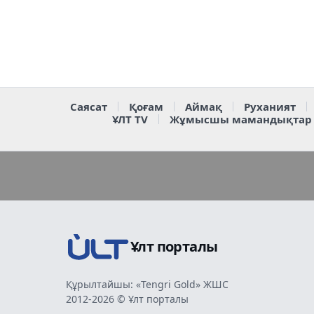
Саясат
Қоғам
Аймақ
Руханият
ҰЛТ TV
Жұмысшы мамандықтар
Ұлт порталы
Құрылтайшы: «Tengri Gold» ЖШС
2012-2026 © Ұлт порталы