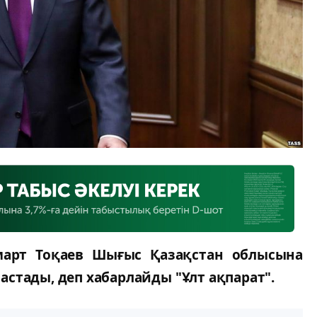
март Тоқаев Шығыс Қазақстан облысына
стады, деп хабарлайды "Ұлт ақпарат".