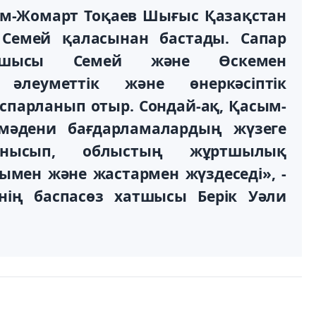
ым-Жомарт Тоқаев Шығыс Қазақстан
Семей қаласынан бастады. Сапар
сшысы Семей және Өскемен
 әлеуметтік және өнеркәсіптік
спарланып отыр. Сондай-ақ, Қасым-
-мәдени бағдарламалардың жүзеге
нысып, облыстың жұртшылық
ымен және жастармен жүздеседі», -
нің баспасөз хатшысы Берік Уәли