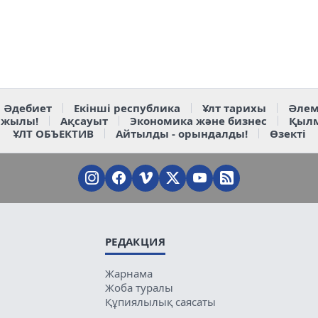
Әдебиет
Екінші республика
Ұлт тарихы
Әлем
 жылы!
Ақсауыт
Экономика және бизнес
Қыл
ҰЛТ ОБЪЕКТИВ
Айтылды - орындалды!
Өзекті
РЕДАКЦИЯ
Жарнама
Жоба туралы
Құпиялылық саясаты