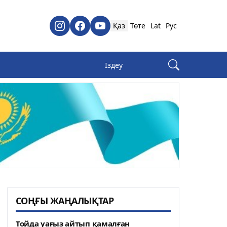
Қаз
Төте
Lat
Рус
СОҢҒЫ ЖАҢАЛЫҚТАР
Тойда уағыз айтып қамалған