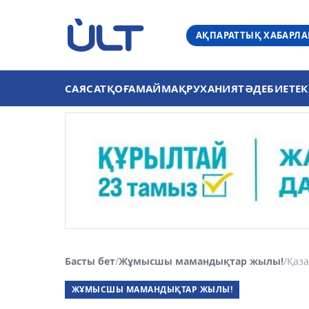
АҚПАРАТТЫҚ ХАБАРЛ
САЯСАТ
ҚОҒАМ
АЙМАҚ
РУХАНИЯТ
ӘДЕБИЕТ
ЕК
Басты бет
/
Жұмысшы мамандықтар жылы!
/
Қаза
ЖҰМЫСШЫ МАМАНДЫҚТАР ЖЫЛЫ!