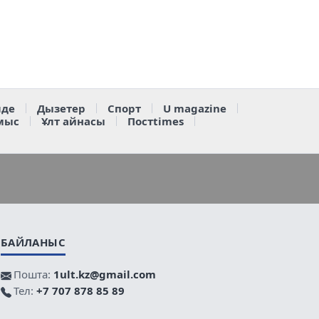
де
Дызетер
Спорт
U magazine
мыс
Ұлт айнасы
Постtimes
БАЙЛАНЫС
Пошта:
1ult.kz@gmail.com
Тел:
+7 707 878 85 89