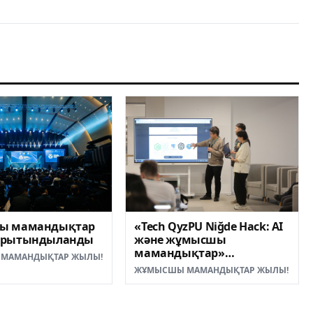
«Tech QyzPU Niğde Hack: AI
ы мамандықтар
және жұмысшы
орытындыланды
мамандықтар»
МАМАНДЫҚТАР ЖЫЛЫ!
халықаралық хакатон
ЖҰМЫСШЫ МАМАНДЫҚТАР ЖЫЛЫ!
жеңімпаздары
анықталды