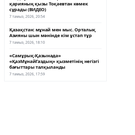
қарияның қызы Тоқаевтан көмек
сұрады (ВИДЕО)
7 тамыз, 2026, 20:54
Қазақстан: мұнай мен мыс. Орталық
Азияны шын мәнінде кім ұстап тұр
7 тамыз, 2026, 18:10
«Самұрық-Қазынада»
«ҚазМұнайГаздың» қызметінің негізгі
бағыттары талқыланды
7 тамыз, 2026, 17:59