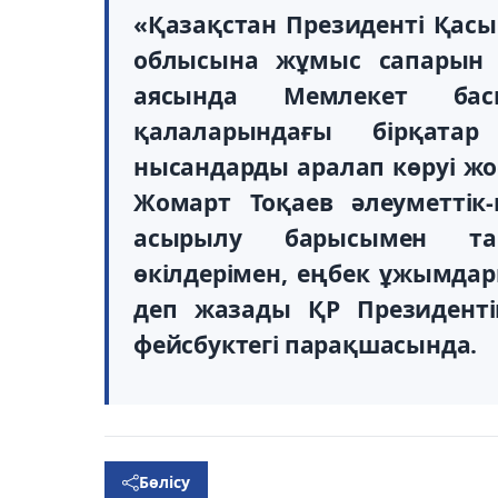
«Қазақстан Президенті Қас
облысына жұмыс сапарын 
аясында Мемлекет ба
қалаларындағы бірқатар
нысандарды аралап көруі жо
Жомарт Тоқаев әлеуметтік
асырылу барысымен та
өкілдерімен, еңбек ұжымдар
деп жазады ҚР Президенті
фейсбуктегі парақшасында.
Бөлісу