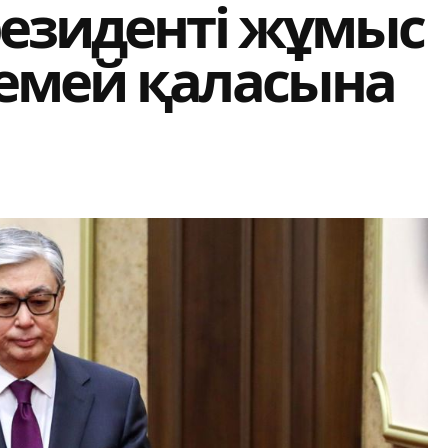
резиденті жұмыс
емей қаласына