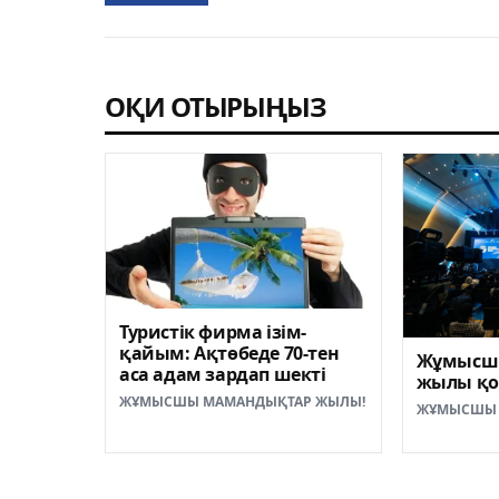
ОҚИ ОТЫРЫҢЫЗ
Туристік фирма ізім-
қайым: Ақтөбеде 70-тен
Жұмысш
аса адам зардап шекті
жылы қ
ЖҰМЫСШЫ МАМАНДЫҚТАР ЖЫЛЫ!
ЖҰМЫСШЫ 