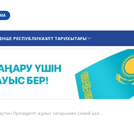
АМА
ІНШІ РЕСПУБЛИКА
ҰЛТ ТАРИХЫ
ТАҒЫ
қстан Президенті жұмыс сапарымен Семей қал...