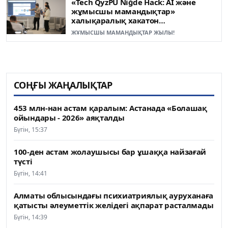
«Tech QyzPU Niğde Hack: AI және
жұмысшы мамандықтар»
халықаралық хакатон
жеңімпаздары анықталды
ЖҰМЫСШЫ МАМАНДЫҚТАР ЖЫЛЫ!
СОҢҒЫ ЖАҢАЛЫҚТАР
453 млн-нан астам қаралым: Астанада «Болашақ
ойындары - 2026» аяқталды
Бүгін, 15:37
100-ден астам жолаушысы бар ұшаққа найзағай
түсті
Бүгін, 14:41
Алматы облысындағы психиатриялық ауруханаға
қатысты әлеуметтік желідегі ақпарат расталмады
Бүгін, 14:39