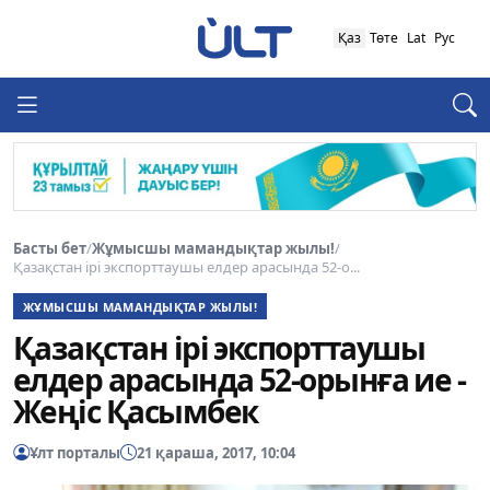
Қаз
Төте
Lat
Рус
Басты бет
/
Жұмысшы мамандықтар жылы!
/
Қазақстан ірі экспорттаушы елдер арасында 52-о...
ЖҰМЫСШЫ МАМАНДЫҚТАР ЖЫЛЫ!
Қазақстан ірі экспорттаушы
елдер арасында 52-орынға ие -
Жеңіс Қасымбек
Ұлт порталы
21 қараша, 2017, 10:04