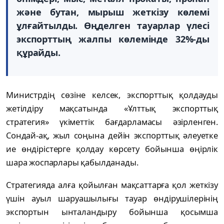
және бутан, мырыш жеткізу көлемі
ұлғайтылды. Өңделген тауарлар үлесі
экспорттың жалпы көлемінде 32%-ды
құрайды.
Министрдің сөзіне келсек, экспорттық қолдауды
жетілдіру мақсатында «Ұлттық экспорттық
стратегия» үкіметтік бағдарламасы әзірленген.
Сондай-ақ, жыл соңына дейін экспорттық әлеуетке
ие өндірістерге қолдау көрсету бойынша өңірлік
шара жоспарлары қабылданады.
Стратегияда алға қойылған мақсаттарға қол жеткізу
үшін ауыл шаруашылығы тауар өндірушілерінің
экспортын ынталандыру бойынша қосымша