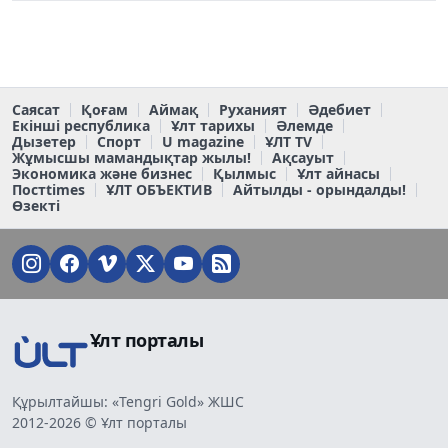
Саясат
Қоғам
Аймақ
Руханият
Әдебиет
Екінші республика
Ұлт тарихы
Әлемде
Дызетер
Спорт
U magazine
ҰЛТ TV
Жұмысшы мамандықтар жылы!
Ақсауыт
Экономика және бизнес
Қылмыс
Ұлт айнасы
Постtimes
ҰЛТ ОБЪЕКТИВ
Айтылды - орындалды!
Өзекті
Ұлт порталы
Құрылтайшы: «Tengri Gold» ЖШС
2012-2026 © Ұлт порталы