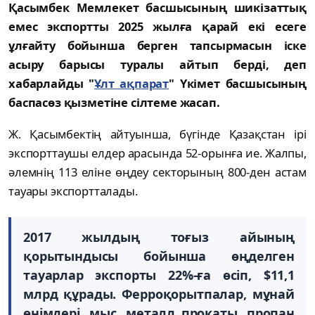
Қасымбек Мемлекет басшысының шикізаттық
емес экспортты 2025 жылға қарай екі есеге
ұлғайту бойынша берген тапсырмасын іске
асыру барысы туралы айтып берді, деп
хабарлайды "
Ұлт ақпарат
" Үкімет басшысының
баспасөз қызметіне сілтеме жасап.
Ж. Қасымбектің айтуынша, бүгінде Қазақстан ірі
экспорттаушы елдер арасында 52-орынға ие. Жалпы,
әлемнің 113 еліне өңдеу секторының 800-ден астам
тауары экспортталады.
2017 жылдың тоғыз айының
қорытындысы бойынша өңделген
тауарлар экспорты 22%-ға өсіп, $11,1
млрд құрады. Ферроқорытпалар, мұнай
өнімдері, мыс, металл прокаты, пропан