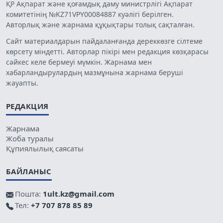
ҚР Ақпарат және қоғамдық даму министрлігі Ақпарат
комитетінің №KZ71VPY00084887 куәлігі берілген.
Авторлық және жарнама құқықтары толық сақталған.
Сайт материалдарын пайдаланғанда дереккөзге сілтеме
көрсету міндетті. Авторлар пікірі мен редакция көзқарасы
сәйкес келе бермеуі мүмкін. Жарнама мен
хабарландырулардың мазмұнына жарнама беруші
жауапты.
РЕДАКЦИЯ
Жарнама
Жоба туралы
Құпиялылық саясаты
БАЙЛАНЫС
Пошта:
1ult.kz@gmail.com
Тел:
+7 707 878 85 89