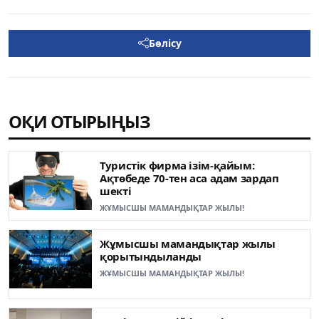
Бөлісу
ОҚИ ОТЫРЫҢЫЗ
Туристік фирма ізім-қайым:
Ақтөбеде 70-тен аса адам зардап
шекті
ЖҰМЫСШЫ МАМАНДЫҚТАР ЖЫЛЫ!
Жұмысшы мамандықтар жылы
қорытындыланды
ЖҰМЫСШЫ МАМАНДЫҚТАР ЖЫЛЫ!