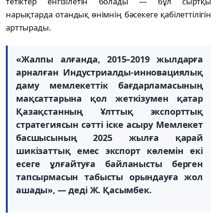
тетіктер енгізілетін болады — бұл сыртқы
нарықтарда отандық өнімнің бәсекеге қабілеттілігін
арттырады.
«Жалпы алғанда, 2015–2019 жылдарға
арналған Индустриалды-инновациялық
даму мемлекеттік бағдарламасының
мақсаттарына қол жеткізумен қатар
Қазақстанның Ұлттық экспорттық
стратегиясын сәтті іске асыру Мемлекет
басшысының 2025 жылға қарай
шикізаттық емес экспорт көлемін екі
есеге ұлғайтуға байланысты берген
тапсырмасын табысты орындауға жол
ашады», — деді Ж. Қасымбек.