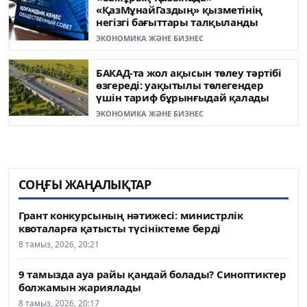
«ҚазМұнайГаздың» қызметінің
негізгі бағыттары талқыланды
ЭКОНОМИКА ЖӘНЕ БИЗНЕС
БАКАД-та жол ақысын төлеу тәртібі
өзгереді: уақытылы төлегендер
үшін тариф бұрынғыдай қалады
ЭКОНОМИКА ЖӘНЕ БИЗНЕС
СОҢҒЫ ЖАҢАЛЫҚТАР
Грант конкурсының нәтижесі: министрлік
квоталарға қатысты түсініктеме берді
8 тамыз, 2026, 20:21
9 тамызда ауа райы қандай болады? Синоптиктер
болжамын жариялады
8 тамыз, 2026, 20:17