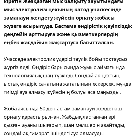
кіретін Жезқазған мыс балқыту зауытындағы
мыс электролизі цехының катод учаскесінде
заманауи желдету жүйесін орнату жобасы
жүзеге асырылуда. Бастама өндірістік қауіпсіздік
деңгейін арттыруға және қызметкерлердің
еңбек жағдайын жақсартуға бағытталған.
Учаскеде электролиз үдерісі тәулік бойы тоқтаусыз
жүргізіледі. Өндіріс барысында жұмыс аймағында
технологиялық шаң түзіледі. Сондай-ақ цехтың
ыстық өндіріс санатына жататынын ескерсек, мұнда
тиімді ауа алмасу жүйесінің болуы аса маңызды.
Жоба аясында 50-ден астам заманауи желдеткіш
орнату қарастырылған. Жабдық ластанған әрі
қызған ауаны шығарып, шаң мөлшерін азайтады,
сондай-ақ ғимарат ішіндегі ауа алмасуды