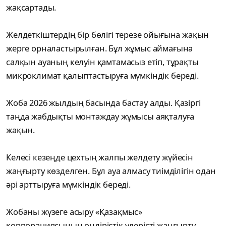
жақсартады.
Желдеткіштердің бір бөлігі терезе ойығына жақын
жерге орналастырылған. Бұл жұмыс аймағына
салқын ауаның келуін қамтамасыз етіп, тұрақты
микроклимат қалыптастыруға мүмкіндік береді.
Жоба 2026 жылдың басында бастау алды. Қазіргі
таңда жабдықты монтаждау жұмысы аяқталуға
жақын.
Келесі кезеңде цехтың жалпы желдету жүйесін
жаңғырту көзделген. Бұл ауа алмасу тиімділігін одан
әрі арттыруға мүмкіндік береді.
Жобаны жүзеге асыру «Қазақмыс»
корпорациясының өндірістік үдерісті жаңғырту,