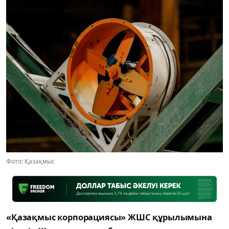
Фото: Қазақмыс
«Қазақмыс корпорациясы» ЖШС құрылымына