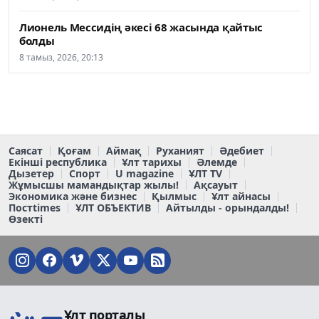
Лионель Мессидің әкесі 68 жасында қайтыс
болды
8 тамыз, 2026, 20:13
Саясат
Қоғам
Аймақ
Руханият
Әдебиет
Екінші республика
Ұлт тарихы
Әлемде
Дызетер
Спорт
U magazine
ҰЛТ TV
Жұмысшы мамандықтар жылы!
Ақсауыт
Экономика және бизнес
Қылмыс
Ұлт айнасы
Постtimes
ҰЛТ ОБЪЕКТИВ
Айтылды - орындалды!
Өзекті
Ұлт порталы