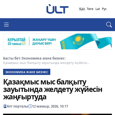
Қаз
Төте
Lat
Рус
Басты бет
/
Экономика және бизнес
/
Қазақмыс мыс балқыту зауытында желдету жүйесін...
ЭКОНОМИКА ЖӘНЕ БИЗНЕС
Қазақмыс мыс балқыту
зауытында желдету жүйесін
жаңғыртуда
Ұлт порталы
12 мамыр, 2026, 10:17