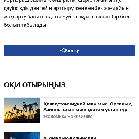
қауіпсіздік деңгейін арттыру және еңбек жағдайын
жақсарту бағытындағы жүйелі жұмысының бір бөлігі
болып табылады.
Бөлісу
ОҚИ ОТЫРЫҢЫЗ
Қазақстан: мұнай мен мыс. Орталық
Азияны шын мәнінде кім ұстап тұр
ЭКОНОМИКА ЖӘНЕ БИЗНЕС
«Самұрық-Қазынада»