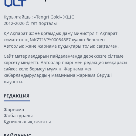
Құрылтайшы: «Tengri Gold» ЖШС
2012-2026 © Ұлт порталы
ҚР Ақпарат және қоғамдық даму министрлігі Ақпарат
комитетінің №KZ71VPY00084887 куәлігі берілген.
Авторлық және жарнама құқықтары толық сақталған.
Сайт материалдарын пайдаланғанда дереккөзге сілтеме
көрсету міндетті. Авторлар пікірі мен редакция көзқарасы
сәйкес келе бермеуі мүмкін. Жарнама мен
хабарландырулардың мазмұнына жарнама беруші
жауапты.
РЕДАКЦИЯ
Жарнама
Жоба туралы
Құпиялылық саясаты
БАЙЛАНЫС