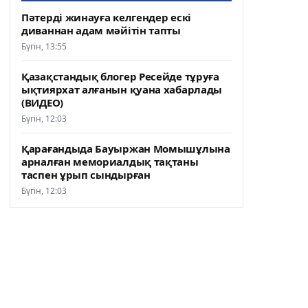
Пәтерді жинауға келгендер ескі
диваннан адам мәйітін тапты
Бүгін, 13:55
Қазақстандық блогер Ресейде тұруға
ықтиярхат алғанын қуана хабарлады
(ВИДЕО)
Бүгін, 12:03
Қарағандыда Бауыржан Момышұлына
арналған мемориалдық тақтаны
таспен ұрып сындырған
Бүгін, 12:03