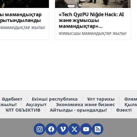
«Tech QyzPU Niğde Hack: AI
ы мамандықтар
және жұмысшы
орытындыланды
мамандықтар»
МАМАНДЫҚТАР ЖЫЛЫ!
халықаралық хакатон
ЖҰМЫСШЫ МАМАНДЫҚТАР ЖЫЛЫ!
жеңімпаздары
анықталды
Әдебиет
Екінші республика
Ұлт тарихы
Әлем
 жылы!
Ақсауыт
Экономика және бизнес
Қыл
ҰЛТ ОБЪЕКТИВ
Айтылды - орындалды!
Өзекті