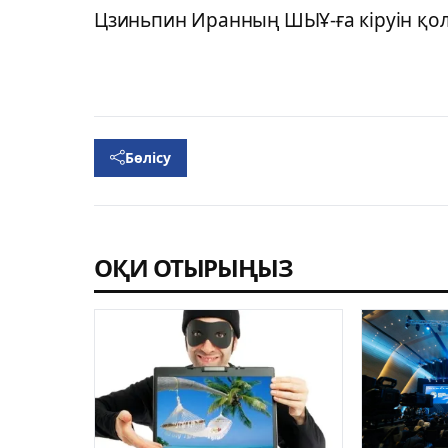
Цзиньпин Иранның ШЫҰ-ға кіруін қол
Бөлісу
ОҚИ ОТЫРЫҢЫЗ