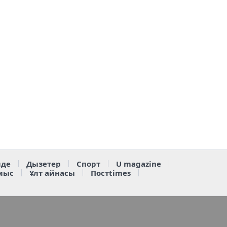
де
Дызетер
Спорт
U magazine
мыс
Ұлт айнасы
Постtimes