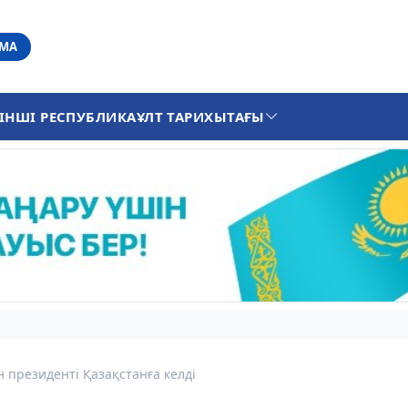
АМА
ІНШІ РЕСПУБЛИКА
ҰЛТ ТАРИХЫ
ТАҒЫ
 президенті Қазақстанға келді