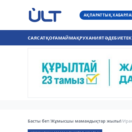
АҚПАРАТТЫҚ ХАБАРЛ
САЯСАТ
ҚОҒАМ
АЙМАҚ
РУХАНИЯТ
ӘДЕБИЕТ
ЕК
Басты бет
/
Жұмысшы мамандықтар жылы!
/
Иран