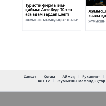
Туристік фирма ізім-
қайым: Ақтөбеде 70-тен
Жұмысш
аса адам зардап шекті
жылы қ
ЖҰМЫСШЫ МАМАНДЫҚТАР ЖЫЛЫ!
ЖҰМЫСШЫ 
Саясат
Қоғам
Аймақ
Руханият
ҰЛТ TV
Жұмысшы мамандықтар