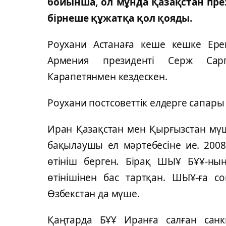
бойынша, ол мұнда Қазақстан през
бірнеше құжатқа қол қояды.
Роухани Астанаға кеше кешке Ере
Армения президенті Серж Сарг
Карапетянмен кездескен.
Роухани постсоветтік елдерге сапары
Иран Қазақстан мен Қырғызстан м
бақылаушы ел мәртебесіне ие. 2008
өтініш берген. Бірақ ШЫҰ БҰҰ-ны
өтінішінен бас тартқан. ШЫҰ-ға с
Өзбекстан да мүше.
Қаңтарда БҰҰ Иранға салған сан