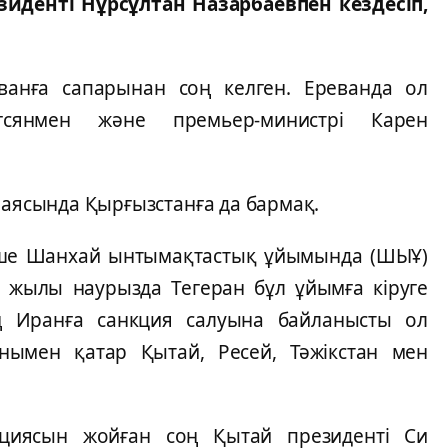
иденті Нұрсұлтан Назарбаевпен кездесіп,
ванға сапарынан соң келген. Ереванда ол
сянмен және премьер-министрі Карен
 аясында Қырғызстанға да бармақ.
үше Шанхай ынтымақтастық ұйымында (ШЫҰ)
 жылы наурызда Тегеран бұл ұйымға кіруге
ң Иранға санкция салуына байланысты ол
онымен қатар Қытай, Ресей, Тәжікстан мен
кциясын жойған соң Қытай президенті Си