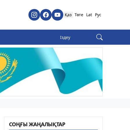
Қаз
Төте
Lat
Рус
СОҢҒЫ ЖАҢАЛЫҚТАР