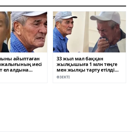
ыны айыптаған
33 жыл мал баққан
ожалығының иесі
жылқышыға 1 млн теңге
т ел алдына
мен жылқы тарту етілді
ВИДЕО)
(ВИДЕО)
ӨЗЕКТІ