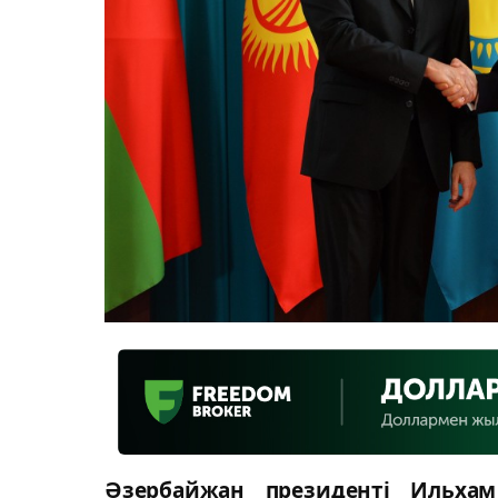
Әзербайжан президенті Ильха