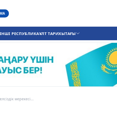
АМА
ІНШІ РЕСПУБЛИКА
ҰЛТ ТАРИХЫ
ТАҒЫ
сіздік мерекесі...