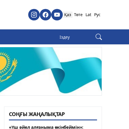
Қаз
Төте
Lat
Рус
СОҢҒЫ ЖАҢАЛЫҚТАР
«Үш әйел алғаныма өкінбеймін»: