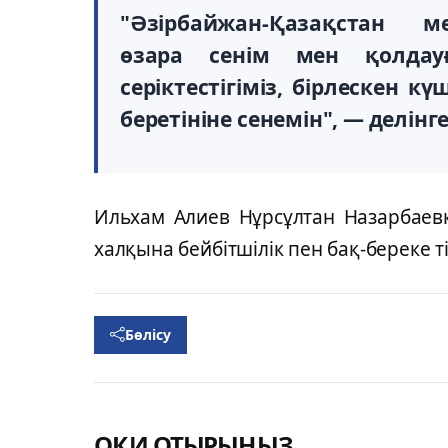
"Әзірбайжан-Қазақстан м
өзара сенім мен қолдау
серіктестігіміз, бірлескен к
беретініне сенемін", — делін
Ильхам Алиев Нұрсұлтан Назарбаевқ
халқына бейбітшілік пен бақ-береке ті
Бөлісу
ОҚИ ОТЫРЫҢЫЗ