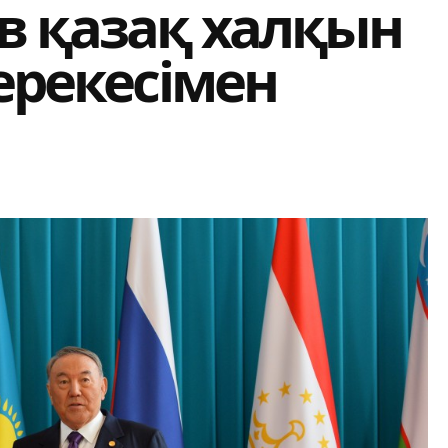
в қазақ халқын
мерекесімен