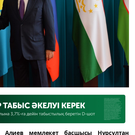
м Алиев мемлекет басшысы Нұрсұлтан