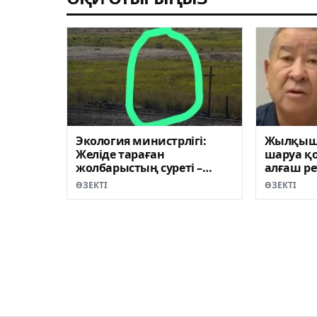
Экология министрлігі:
Жылқыш
Желіде тараған
шаруа қ
жолбарыстың суреті –
алғаш ре
фейк
шықты (
ӨЗЕКТІ
ӨЗЕКТІ