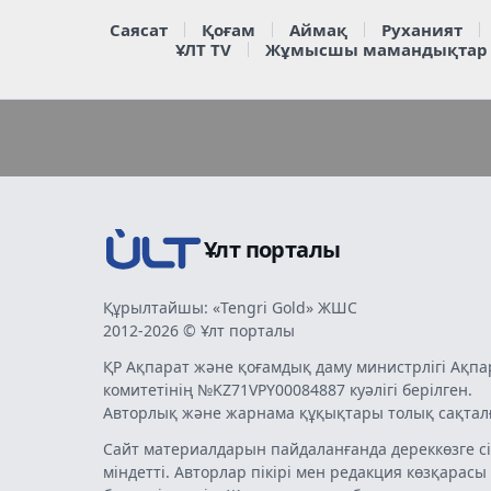
Саясат
Қоғам
Аймақ
Руханият
ҰЛТ TV
Жұмысшы мамандықтар
Ұлт порталы
Құрылтайшы: «Tengri Gold» ЖШС
2012-2026 © Ұлт порталы
ҚР Ақпарат және қоғамдық даму министрлігі Ақпа
комитетінің №KZ71VPY00084887 куәлігі берілген.
Авторлық және жарнама құқықтары толық сақтал
Сайт материалдарын пайдаланғанда дереккөзге сі
міндетті. Авторлар пікірі мен редакция көзқарасы