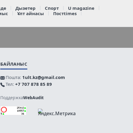
де
Дызетер
Спорт
U magazine
мыс
Ұлт айнасы
Постtimes
БАЙЛАНЫС
Пошта:
1ult.kz@gmail.com
Тел:
+7 707 878 85 89
Поддержка
WebAudit