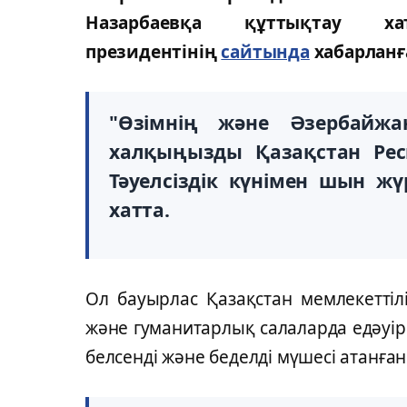
Назарбаевқа құттықтау
президентінің
сайтында
хабарланғ
"Өзімнің және Әзербайж
халқыңызды Қазақстан Ре
Тәуелсіздік күнімен шын ж
хатта.
Ол бауырлас Қазақстан мемлекеттілі
және гуманитарлық салаларда едәуір 
белсенді және беделді мүшесі атанған