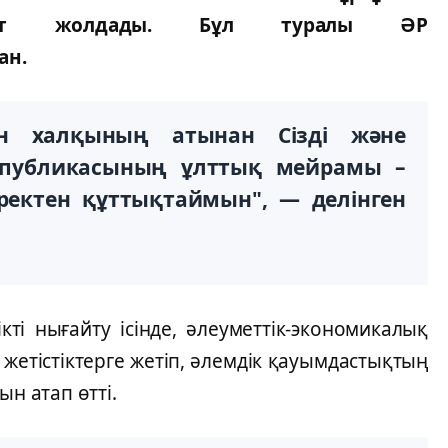
 хат жолдады. Бұл туралы ӘР
ан.
ан халқының атынан Сізді және
спубликасының ұлттық мейрамы –
үректен құттықтаймын", — делінген
кті нығайту ісінде, әлеуметтік-экономикалық
жетістіктерге жетіп, әлемдік қауымдастықтың
ын атап өтті.