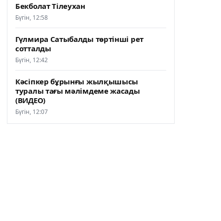
Бекболат Тілеухан
Бүгін, 12:58
Гүлмира Сатыбалды төртінші рет
сотталды
Бүгін, 12:42
Кәсіпкер бұрынғы жылқышысы
туралы тағы мәлімдеме жасады
(ВИДЕО)
Бүгін, 12:07