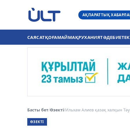
АҚПАРАТТЫҚ ХАБАРЛ
САЯСАТ
ҚОҒАМ
АЙМАҚ
РУХАНИЯТ
ӘДЕБИЕТ
ЕК
Басты бет
/
Өзекті
/
Ильхам Алиев қазақ халқын Тәуел
ӨЗЕКТІ