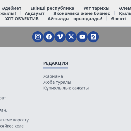
Әдебиет
Екінші республика
Ұлт тарихы
Әлем
 жылы!
Ақсауыт
Экономика және бизнес
Қыл
ҰЛТ ОБЪЕКТИВ
Айтылды - орындалды!
Өзекті
РЕДАКЦИЯ
Жарнама
Жоба туралы
Құпиялылық саясаты
рат
ған.
лтеме көрсету
 сәйкес келе