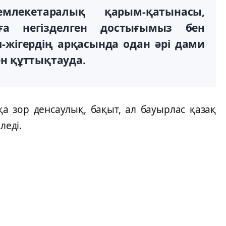
емлекетаралық қарым-қатынасы,
ға негізделген достығымыз бен
үш-жігердің арқасында одан әрі дами
ген құттықтауда.
а зор денсаулық, бақыт, ал бауырлас қазақ
леді.