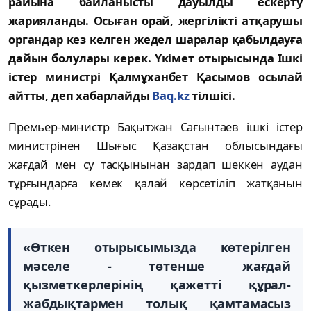
райына байланысты дауылды ескерту
жарияланды. Осыған орай, жергiлiктi атқарушы
органдар кез келген жедел шаралар қабылдауға
дайын болулары керек. Үкiмет отырысында Iшкi
iстер министрi Қалмұханбет Қасымов осылай
айтты, деп хабарлайды
Baq.kz
тiлшiсi.
Премьер-министр Бақытжан Сағынтаев iшкi iстер
министрiнен Шығыс Қазақстан облысындағы
жағдай мен су тасқынынан зардап шеккен аудан
тұрғындарға көмек қалай көрсетiлiп жатқанын
сұрады.
«Өткен отырысымызда көтерiлген
мәселе - төтенше жағдай
қызметкерлерiнiң қажеттi құрал-
жабдықтармен толық қамтамасыз