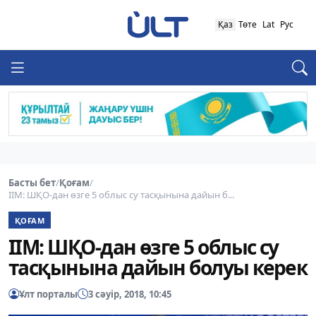
Қаз
Төте
Lat
Рус
Басты бет
/
Қоғам
/
IIМ: ШҚО-дан өзге 5 облыс су тасқынына дайын б...
ҚОҒАМ
IIМ: ШҚО-дан өзге 5 облыс су
тасқынына дайын болуы керек
Ұлт порталы
3 сәуір, 2018, 10:45