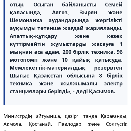
отыр. Осыған байланысты Семей
қаласында, Аягөз, Зырян және
Шемонаиха аудандарында жергiлiктi
ауқымды төтенше жағдай жарияланды.
Апаттық-құтқару және кезек
күттiрмейтiн жұмыстарды жасауға 1
мыңнан аса адам, 200 бiрлiк техника, 96
мотопомп және 10 қайық қатысуда.
Мемлекеттiк-материалдық резервтен
Шығыс Қазақстан облысына 8 бiрлiк
техника және жылжымалы электр
станциялары берiлдi», - дедi Қасымов.
Министрдiң айтуынша, қазiргi таңда Қарағанды,
Ақмола, Қостанай, Павлодар және Солтүстiк