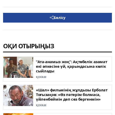
Бөлісу
ОҚИ ОТЫРЫҢЫЗ
“Ата-анамыз жоқ”: Ақтөбелік азамат
екі әпкесіне үй, қарындасына көлік
сыйлады
ҚОҒАМ
«Шал» фильмінің жұлдызы Ерболат
Тоғызақов: «Өз пәтерім болмаса,
үйленбеймін деп сөз бергенмін»
ҚОҒАМ