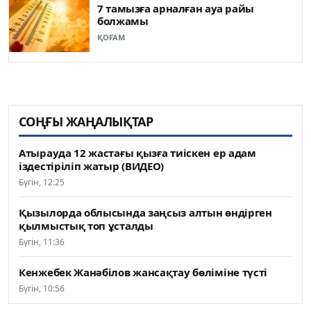
7 тамызға арналған ауа райы
болжамы
ҚОҒАМ
СОҢҒЫ ЖАҢАЛЫҚТАР
Атырауда 12 жастағы қызға тиіскен ер адам
іздестіріліп жатыр (ВИДЕО)
Бүгін, 12:25
Қызылорда облысында заңсыз алтын өндірген
қылмыстық топ ұсталды
Бүгін, 11:36
Кенжебек Жанәбілов жансақтау бөліміне түсті
Бүгін, 10:56