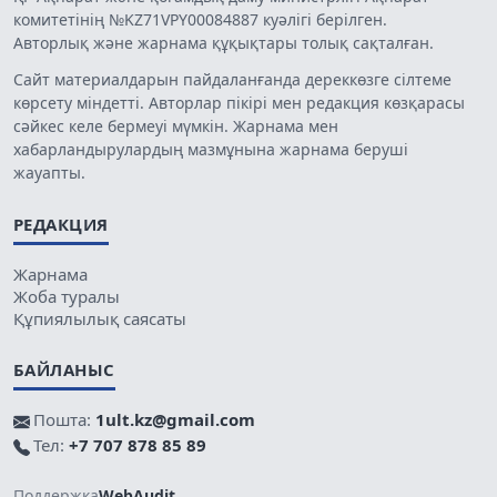
комитетінің №KZ71VPY00084887 куәлігі берілген.
Авторлық және жарнама құқықтары толық сақталған.
Сайт материалдарын пайдаланғанда дереккөзге сілтеме
көрсету міндетті. Авторлар пікірі мен редакция көзқарасы
сәйкес келе бермеуі мүмкін. Жарнама мен
хабарландырулардың мазмұнына жарнама беруші
жауапты.
РЕДАКЦИЯ
Жарнама
Жоба туралы
Құпиялылық саясаты
БАЙЛАНЫС
Пошта:
1ult.kz@gmail.com
Тел:
+7 707 878 85 89
Поддержка
WebAudit