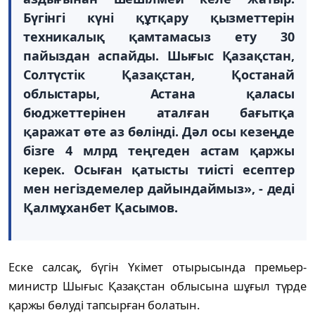
Бүгiнгi күнi құтқару қызметтерiн
техникалық қамтамасыз ету 30
пайыздан аспайды. Шығыс Қазақстан,
Солтүстiк Қазақстан, Қостанай
облыстары, Астана қаласы
бюджеттерiнен аталған бағытқа
қаражат өте аз бөлiндi. Дәл осы кезеңде
бiзге 4 млрд теңгеден астам қаржы
керек. Осыған қатысты тиiстi есептер
мен негiздемелер дайындаймыз», - дедi
Қалмұханбет Қасымов.
Еске салсақ, бүгiн Үкiмет отырысында премьер-
министр Шығыс Қазақстан облысына шұғыл түрде
қаржы бөлудi тапсырған болатын.