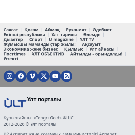
Саясат
Қоғам
Аймақ
Руханият
Әдебиет
Екінші республика
Ұлт тарихы
Әлемде
Дызетер
Спорт
U magazine
ҰЛТ TV
Жұмысшы мамандықтар жылы!
Ақсауыт
Экономика және бизнес
Қылмыс
Ұлт айнасы
Постtimes
ҰЛТ ОБЪЕКТИВ
Айтылды - орындалды!
Өзекті
Ұлт порталы
Құрылтайшы: «Tengri Gold» ЖШС
2012-2026 © Ұлт порталы
ҚР Ақпарат және қоғамдық даму министрлігі Ақпарат