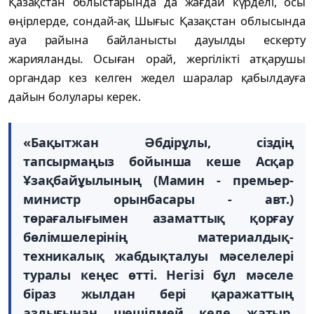
Қазақстан облыстарында да жағдай күрделi, осы
өңiрлерде, сондай-ақ Шығыс Қазақстан облысында
ауа райына байланысты дауылды ескерту
жарияланды. Осыған орай, жергiлiктi атқарушы
органдар кез келген жедел шаралар қабылдауға
дайын болулары керек.
«Бақытжан Әбдiрұлы, сiздiң
тапсырмаңыз бойынша кеше Асқар
Ұзақбайұылының (Мамин - премьер-
министр орынбасары - авт.)
төрағалығымен азаматтық қорғау
бөлiмшелерiнiң материалдық-
техникалық жабдықталуы мәселелерi
туралы кеңес өттi. Негiзi бұл мәселе
бiраз жылдан берi қаражаттың
аздығынан шешiлмей келе жатыр.