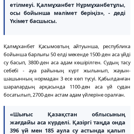
етiлмеуi. Қалмұханбет Нұрмұханбетұлы,
осы бойынша мәлiмет берiңiз», - дедi
Үкiмет басшысы.
Қалмұханбет Қасымовтың айтуынша, республика
бойынша барлығы 50 елдi мекенде 1500-ден аса үйдi
су басып, 3800-ден аса адам көшiрiлген. Судың тасу
себебi - ауа райының күрт жылынып, жауын-
шашынның нормадан 3 есе көп түсуi. Қабылданған
шаралардың арқасында 1100-ден аса үй судан
босатылып, 2700-ден астам адам үйлерiне оралған.
«Шығыс Қазақстан облысының
жағдайы аса күрделi. Қазiргi таңда онда
396 үй мен 185 аула су астында қалып