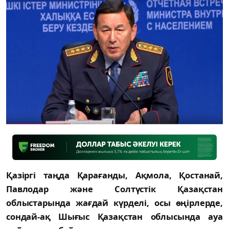
Қазiргi таңда Қарағанды, Ақмола, Қостанай,
Павлодар және Солтүстiк Қазақстан
облыстарында жағдай күрделi, осы өңiрлерде,
сондай-ақ Шығыс Қазақстан облысында ауа