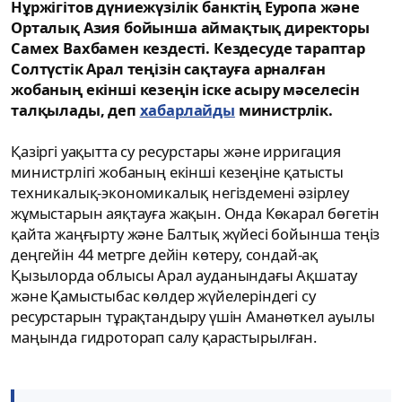
Нұржігітов дүниежүзілік банктің Еуропа және
Орталық Азия бойынша аймақтық директоры
Самех Вахбамен кездесті. Кездесуде тараптар
Солтүстік Арал теңізін сақтауға арналған
жобаның екінші кезеңін іске асыру мәселесін
талқылады, деп
хабарлайды
министрлік.
Қазіргі уақытта су ресурстары және ирригация
министрлігі жобаның екінші кезеңіне қатысты
техникалық-экономикалық негіздемені әзірлеу
жұмыстарын аяқтауға жақын. Онда Көкарал бөгетін
қайта жаңғырту және Балтық жүйесі бойынша теңіз
деңгейін 44 метрге дейін көтеру, сондай-ақ
Қызылорда облысы Арал ауданындағы Ақшатау
және Қамыстыбас көлдер жүйелеріндегі су
ресурстарын тұрақтандыру үшін Аманөткел ауылы
маңында гидроторап салу қарастырылған.