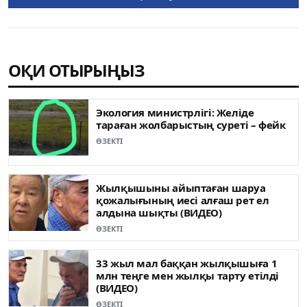
ОҚИ ОТЫРЫҢЫЗ
Экология министрлігі: Желіде
тараған жолбарыстың суреті – фейк
ӨЗЕКТІ
Жылқышыны айыптаған шаруа
қожалығының иесі алғаш рет ел
алдына шықты (ВИДЕО)
ӨЗЕКТІ
33 жыл мал баққан жылқышыға 1
млн теңге мен жылқы тарту етілді
(ВИДЕО)
ӨЗЕКТІ