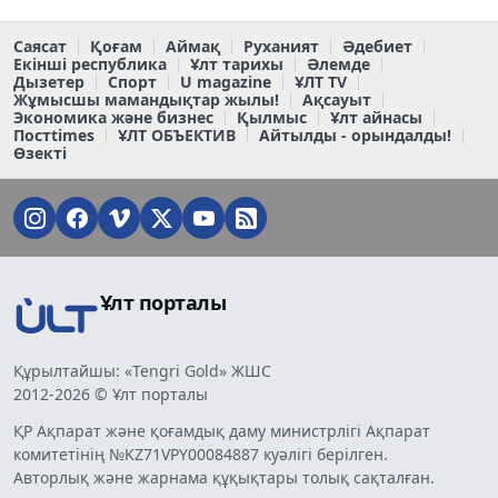
Саясат
Қоғам
Аймақ
Руханият
Әдебиет
Екінші республика
Ұлт тарихы
Әлемде
Дызетер
Спорт
U magazine
ҰЛТ TV
Жұмысшы мамандықтар жылы!
Ақсауыт
Экономика және бизнес
Қылмыс
Ұлт айнасы
Постtimes
ҰЛТ ОБЪЕКТИВ
Айтылды - орындалды!
Өзекті
Ұлт порталы
Құрылтайшы: «Tengri Gold» ЖШС
2012-2026 © Ұлт порталы
ҚР Ақпарат және қоғамдық даму министрлігі Ақпарат
комитетінің №KZ71VPY00084887 куәлігі берілген.
Авторлық және жарнама құқықтары толық сақталған.