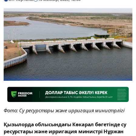
Фото: Су ресурстары және ирригация министрлігі
Қызылорда облысындағы Көкарал бөгетінде су
ресурстары және ирригация министрі Нұржан