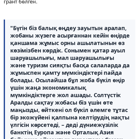
грант бөлген.
"Бүгін біз балық өңдеу зауытын аралап,
жобаны жүзеге асырғаннан кейін өңірде
қаншама жұмыс орны ашылатынын өз
көзімізбен көрдік. Сонымен қатар ауыл
шаруашылығы, мал шаруашылығы
және туризм сияқты басқа салаларда да
жұмыспен қамту мүмкіндіктері пайда
болады. Осылайша бұл жоба бүкіл өңір
үшін жаңа экономикалық
мүмкіндіктерге жол ашады. Солтүстік
Аралды сақтау жобасы біз үшін өте
маңызды, өйткені ол бүкіл әлемге тұтас
бір экожүйені қалпына келтірудің нақты
үлгісін көрсетеді, – деді дүниежүзілік
банктің Еуропа және Орталық Азия