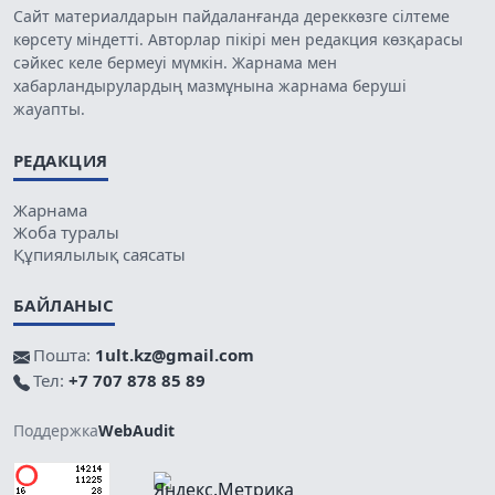
Сайт материалдарын пайдаланғанда дереккөзге сілтеме
көрсету міндетті. Авторлар пікірі мен редакция көзқарасы
сәйкес келе бермеуі мүмкін. Жарнама мен
хабарландырулардың мазмұнына жарнама беруші
жауапты.
РЕДАКЦИЯ
Жарнама
Жоба туралы
Құпиялылық саясаты
БАЙЛАНЫС
Пошта:
1ult.kz@gmail.com
Тел:
+7 707 878 85 89
Поддержка
WebAudit