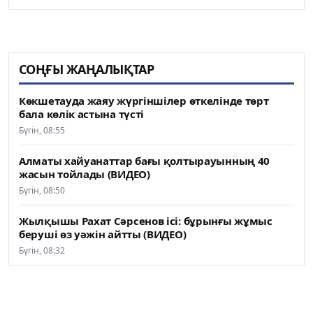
СОҢҒЫ ЖАҢАЛЫҚТАР
Көкшетауда жаяу жүргіншілер өткелінде төрт
бала көлік астына түсті
Бүгін, 08:55
Алматы хайуанаттар бағы қолтырауынның 40
жасын тойлады (ВИДЕО)
Бүгін, 08:50
Жылқышы Рахат Сәрсенов ісі: бұрынғы жұмыс
беруші өз уәжін айтты (ВИДЕО)
Бүгін, 08:32