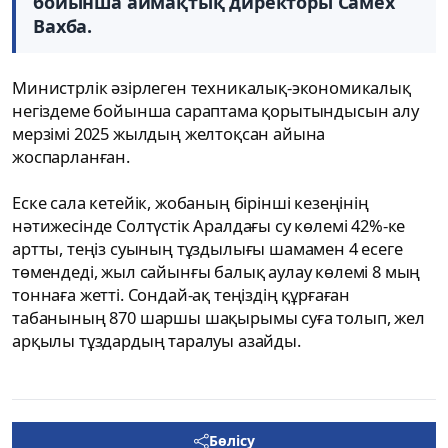
бойынша аймақтық директоры Самех
Вахба.
Министрлік әзірлеген техникалық-экономикалық
негіздеме бойынша сараптама қорытындысын алу
мерзімі 2025 жылдың желтоқсан айына
жоспарланған.
Еске сала кетейік, жобаның бірінші кезеңінің
нәтижесінде Солтүстік Аралдағы су көлемі 42%-ке
артты, теңіз суының тұздылығы шамамен 4 есеге
төмендеді, жыл сайынғы балық аулау көлемі 8 мың
тоннаға жетті. Сондай-ақ теңіздің құрғаған
табанының 870 шаршы шақырымы суға толып, жел
арқылы тұздардың таралуы азайды.
Бөлісу