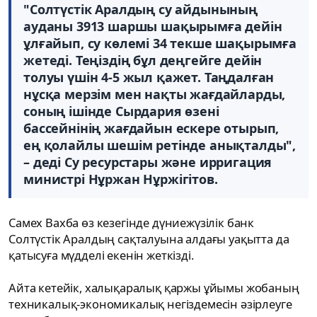
"Солтүстік Аралдың су айдынының
ауданы 3913 шаршы шақырымға дейін
ұлғайып, су көлемі 34 текше шақырымға
жетеді. Теңіздің бұл деңгейге дейін
толуы үшін 4-5 жыл қажет. Таңдалған
нұсқа мерзім мен нақты жағдайларды,
соның ішінде Сырдария өзені
бассейнінің жағдайын ескере отырып,
ең қолайлы шешім ретінде анықталды",
– деді Су ресурстары және ирригация
министрі Нұржан Нұржігітов.
Самех Вахба өз кезегінде дүниежүзілік банк
Солтүстік Аралдың сақталуына алдағы уақытта да
қатысуға мүдделі екенін жеткізді.
Айта кетейік, халықаралық қаржы ұйымы жобаның
техникалық-экономикалық негіздемесін әзірлеуге