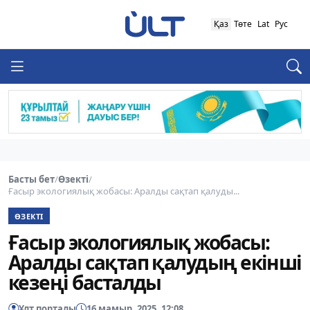
Қаз
Төте
Lat
Рус
Басты бет
/
Өзекті
/
Ғасыр экологиялық жобасы: Аралды сақтап қалуды...
ӨЗЕКТІ
Ғасыр экологиялық жобасы:
Аралды сақтап қалудың екінші
кезеңі басталды
Ұлт порталы
16 мамыр, 2025, 12:08