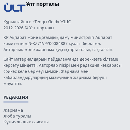
Ұлт порталы
Құрылтайшы: «Tengri Gold» ЖШС
2012-2026 © Ұлт порталы
ҚР Ақпарат және қоғамдық даму министрлігі Ақпарат
комитетінің №KZ71VPY00084887 куәлігі берілген.
Авторлық және жарнама құқықтары толық сақталған.
Сайт материалдарын пайдаланғанда дереккөзге сілтеме
көрсету міндетті. Авторлар пікірі мен редакция көзқарасы
сәйкес келе бермеуі мүмкін. Жарнама мен
хабарландырулардың мазмұнына жарнама беруші
жауапты.
РЕДАКЦИЯ
Жарнама
Жоба туралы
Құпиялылық саясаты