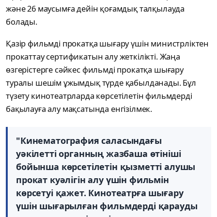
және 26 маусымға дейін қоғамдық талқылауда
болады.
Қазір фильмді прокатқа шығару үшін министрліктен
прокаттау сертификатын алу жеткілікті. Жаңа
өзгерістерге сәйкес фильмді прокатқа шығару
туралы шешім ұжымдық түрде қабылданады. Бұл
түзету кинотеатрларда көрсетілетін фильмдерді
бақылауға алу мақсатында енгізілмек.
"Кинематография саласындағы
уәкілетті органның жазбаша өтініші
бойынша көрсетілетін қызметті алушы
прокат куәлігін алу үшін фильмін
көрсетуі қажет. Кинотеатрға шығару
үшін шығарылған фильмдерді қарауды