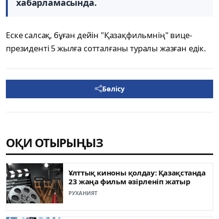
хабарламасында.
Еске салсақ, бұған дейін "Қазақфильмнің" вице-
президенті 5 жылға сотталғаны туралы жазған едік.
Бөлісу
ОҚИ ОТЫРЫҢЫЗ
Ұлттық киноны қолдау: Қазақстанда
23 жаңа фильм әзірленіп жатыр
РУХАНИЯТ