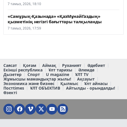
7 тамыз, 2026, 18:10
«Самұрық-Қазынада» «ҚазМұнайГаздың»
қызметінің негізгі бағыттары талқыланды
7 тамыз, 2026, 17:59
Саясат
Қоғам
Аймақ
Руханият
Әдебиет
Екінші республика
Ұлт тарихы
Әлемде
Дызетер
Спорт
U magazine
ҰЛТ TV
Жұмысшы мамандықтар жылы!
Ақсауыт
Экономика және бизнес
Қылмыс
Ұлт айнасы
Постtimes
ҰЛТ ОБЪЕКТИВ
Айтылды - орындалды!
Өзекті