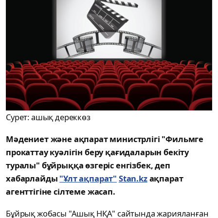
Сурет: ашық дереккөз
Мәдениет және ақпарат министрлігі "Фильмге
прокаттау куәлігін беру қағидаларын бекіту
туралы" бұйрыққа өзгеріс енгізбек, деп
хабарлайды
"Ұлт ақпарат"
Stan.kz
ақпарат
агенттігіне сілтеме жасап.
Бұйрық жобасы "Ашық НҚА" сайтында жарияланған