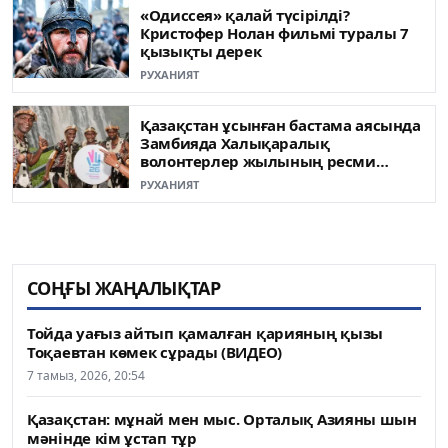
«Одиссея» қалай түсірілді?
Кристофер Нолан фильмі туралы 7
қызықты дерек
РУХАНИЯТ
Қазақстан ұсынған бастама аясында
Замбияда Халықаралық
волонтерлер жылының ресми
ашылуы өтті
РУХАНИЯТ
СОҢҒЫ ЖАҢАЛЫҚТАР
Тойда уағыз айтып қамалған қарияның қызы
Тоқаевтан көмек сұрады (ВИДЕО)
7 тамыз, 2026, 20:54
Қазақстан: мұнай мен мыс. Орталық Азияны шын
мәнінде кім ұстап тұр