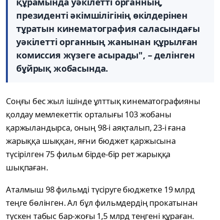
құрамында уәкілетті органның,
президенті әкімшілігінің өкілдерінен
тұратын кинематография саласындағы
уәкілетті органның жанынан құрылған
комиссия жүзеге асырады", – делінген
бұйрық жобасында.
Соңғы бес жыл ішінде ұлттық кинематографияны
қолдау мемлекеттік орталығы 103 жобаны
қаржыландырса, оның 98-і аяқталып, 23-і ғана
жарыққа шыққан, яғни бюджет қаржысына
түсірілген 75 фильм бірде-бір рет жарыққа
шықпаған.
Аталмыш 98 фильмді түсіруге бюджетке 19 млрд
теңге бөлінген. Ал бұл фильмдердің прокатынан
түскен табыс бар-жоғы 1,5 млрд теңгені құраған.