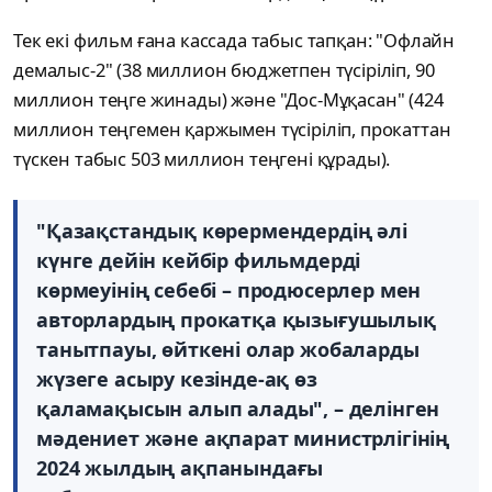
Тек екі фильм ғана кассада табыс тапқан: "Офлайн
демалыс-2" (38 миллион бюджетпен түсіріліп, 90
миллион теңге жинады) және "Дос-Мұқасан" (424
миллион теңгемен қаржымен түсіріліп, прокаттан
түскен табыс 503 миллион теңгені құрады).
"Қазақстандық көрермендердің әлі
күнге дейін кейбір фильмдерді
көрмеуінің себебі – продюсерлер мен
авторлардың прокатқа қызығушылық
танытпауы, өйткені олар жобаларды
жүзеге асыру кезінде-ақ өз
қаламақысын алып алады", – делінген
мәдениет және ақпарат министрлігінің
2024 жылдың ақпанындағы