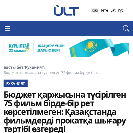
Қаз
Төте
Lat
Рус
Басты бет
/
Руханият
/
Бюджет қаржысына түсірілген 75 фильм бірде-бір...
РУХАНИЯТ
Бюджет қаржысына түсірілген
75 фильм бірде-бір рет
көрсетілмеген: Қазақстанда
фильмдерді прокатқа шығару
тәртібі өзгереді