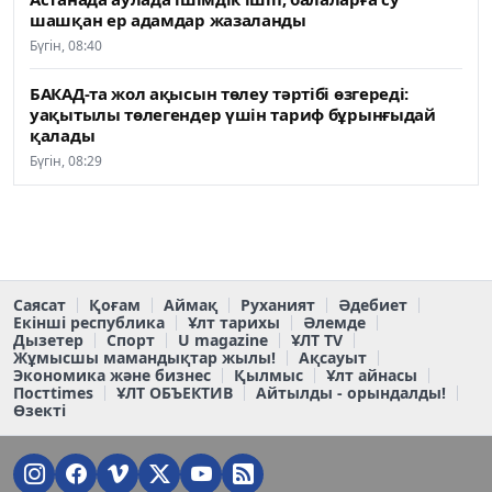
шашқан ер адамдар жазаланды
Бүгін, 08:40
БАКАД-та жол ақысын төлеу тәртібі өзгереді:
уақытылы төлегендер үшін тариф бұрынғыдай
қалады
Бүгін, 08:29
Саясат
Қоғам
Аймақ
Руханият
Әдебиет
Екінші республика
Ұлт тарихы
Әлемде
Дызетер
Спорт
U magazine
ҰЛТ TV
Жұмысшы мамандықтар жылы!
Ақсауыт
Экономика және бизнес
Қылмыс
Ұлт айнасы
Постtimes
ҰЛТ ОБЪЕКТИВ
Айтылды - орындалды!
Өзекті