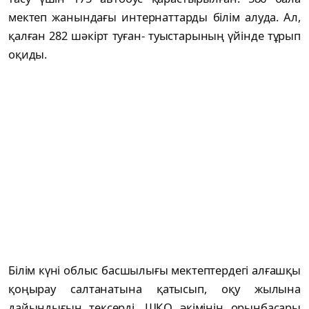
мектеп жанындағы интернаттарды білім алуда. Ал,
қалған 282 шәкірт туған- туыстарының үйінде тұрып
оқиды.
Білім күні облыс басшылығы мектептердегі алғашқы
қоңырау салтанатына қатысып, оқу жылына
дайындығын тексерді. ШҚО әкімінің орынбасары