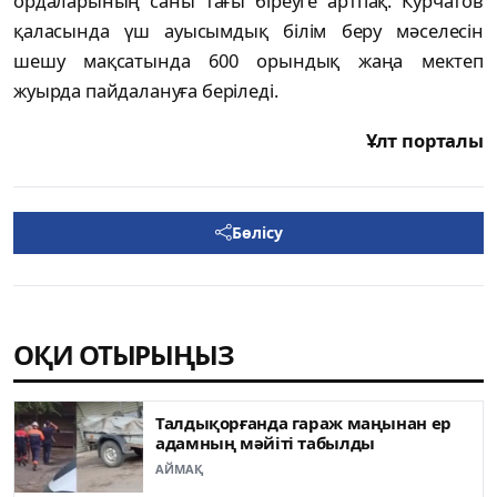
ордаларының саны тағы біреуге артпақ. Курчатов
қаласында үш ауысымдық білім беру мәселесін
шешу мақсатында 600 орындық жаңа мектеп
жуырда пайдалануға беріледі.
Ұлт порталы
Бөлісу
ОҚИ ОТЫРЫҢЫЗ
Талдықорғанда гараж маңынан ер
адамның мәйіті табылды
АЙМАҚ