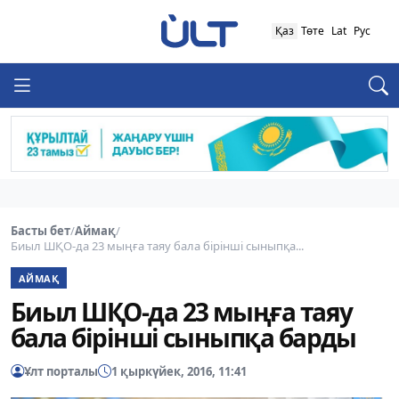
Қаз
Төте
Lat
Рус
Басты бет
/
Аймақ
/
Биыл ШҚО-да 23 мыңға таяу бала бірінші сыныпқа...
АЙМАҚ
Биыл ШҚО-да 23 мыңға таяу
бала бірінші сыныпқа барды
Ұлт порталы
1 қыркүйек, 2016, 11:41