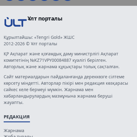
Ұлт порталы
Құрылтайшы: «Tengri Gold» ЖШС
2012-2026 © Ұлт порталы
ҚР Ақпарат және қоғамдық даму министрлігі Ақпарат
комитетінің №KZ71VPY00084887 куәлігі берілген.
Авторлық және жарнама құқықтары толық сақталған.
Сайт материалдарын пайдаланғанда дереккөзге сілтеме
көрсету міндетті. Авторлар пікірі мен редакция көзқарасы
сәйкес келе бермеуі мүмкін. Жарнама мен
хабарландырулардың мазмұнына жарнама беруші
жауапты.
РЕДАКЦИЯ
Жарнама
Жоба туралы