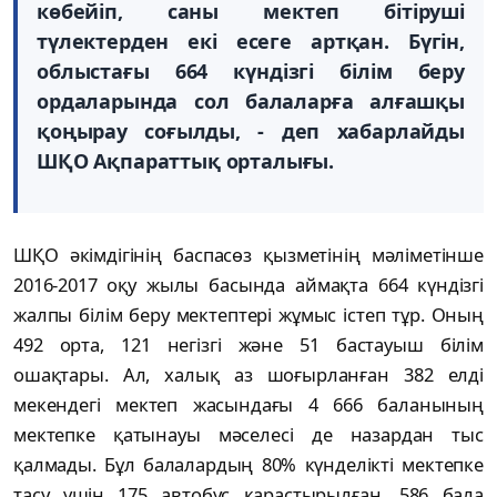
көбейіп, саны мектеп бітіруші
түлектерден екі есеге артқан. Бүгін,
облыстағы 664 күндізгі білім беру
ордаларында сол балаларға алғашқы
қоңырау соғылды, - деп хабарлайды
ШҚО Ақпараттық орталығы.
ШҚО әкімдігінің баспасөз қызметінің мәліметінше
2016-2017 оқу жылы басында аймақта 664 күндізгі
жалпы білім беру мектептері жұмыс істеп тұр. Оның
492 орта, 121 негізгі және 51 бастауыш білім
ошақтары. Ал, халық аз шоғырланған 382 елді
мекендегі мектеп жасындағы 4 666 баланының
мектепке қатынауы мәселесі де назардан тыс
қалмады. Бұл балалардың 80% күнделікті мектепке
тасу үшін 175 автобус қарастырылған. 586 бала