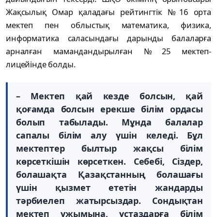
Жақсылық Омар қаладағы рейтингтік №16 орта
мектеп пен облыстық математика, физика,
информатика саласындағы дарынды балаларға
арналған мамандандырылған №25 мектеп-
лицейінде болды.
– Мектеп қай кезде болсын, қай
қоғамда болсын ерекше білім ордасы
болып табылады. Мұнда балалар
сапалы білім алу үшін келеді. Бұл
мектептер былтыр жақсы білім
көрсеткішін көрсеткен. Себебі, Сіздер,
болашақта Қазақстанның болашағы
үшін қызмет ететін жандарды
тәрбиелеп жатырсыздар. Сондықтан
мектеп ұжымына, ұстаздарға білім