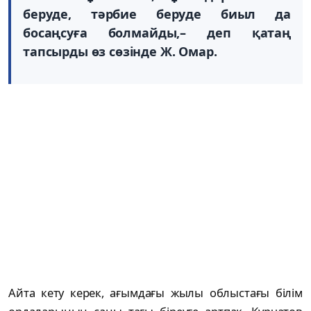
беруде, тәрбие беруде биыл да
босаңсуға болмайды,– деп қатаң
тапсырды өз сөзінде Ж. Омар.
Айта кету керек, ағымдағы жылы облыстағы білім