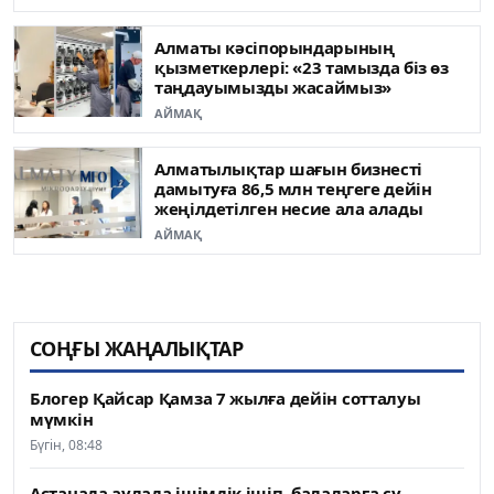
Алматы кәсіпорындарының
қызметкерлері: «23 тамызда біз өз
таңдауымызды жасаймыз»
АЙМАҚ
Алматылықтар шағын бизнесті
дамытуға 86,5 млн теңгеге дейін
жеңілдетілген несие ала алады
АЙМАҚ
СОҢҒЫ ЖАҢАЛЫҚТАР
Блогер Қайсар Қамза 7 жылға дейін сотталуы
мүмкін
Бүгін, 08:48
Астанада аулада ішімдік ішіп, балаларға су