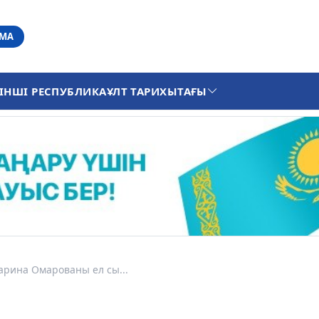
АМА
ІНШІ РЕСПУБЛИКА
ҰЛТ ТАРИХЫ
ТАҒЫ
арина Омарованы ел сы...