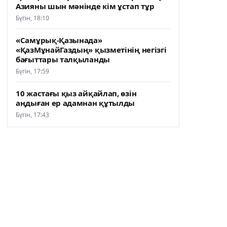
Азияны шын мәнінде кім ұстап тұр
Бүгін, 18:10
«Самұрық-Қазынада»
«ҚазМұнайГаздың» қызметінің негізгі
бағыттары талқыланды
Бүгін, 17:59
10 жастағы қыз айқайлап, өзін
аңдыған ер адамнан құтылды
Бүгін, 17:43