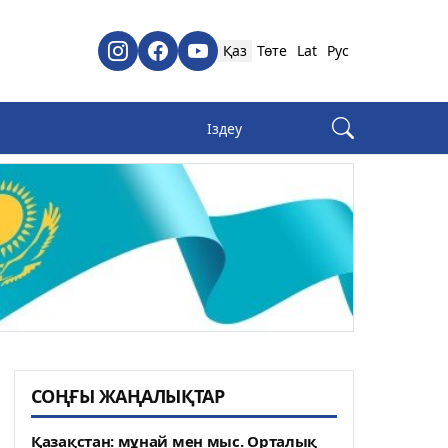
Қаз
Төте
Lat
Рус
СОҢҒЫ ЖАҢАЛЫҚТАР
Қазақстан: мұнай мен мыс. Орталық