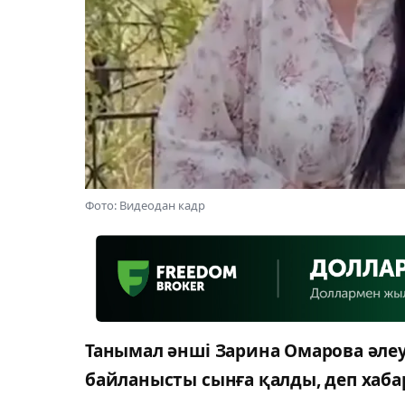
Фото: Видеодан кадр
Танымал әнші Зарина Омарова әлеу
байланысты сынға қалды, деп хаб