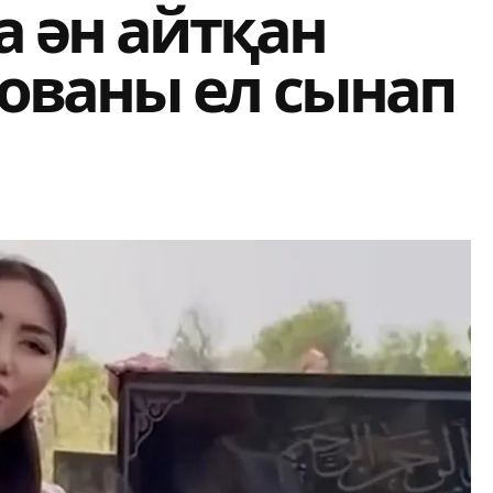
а ән айтқан
ованы ел сынап