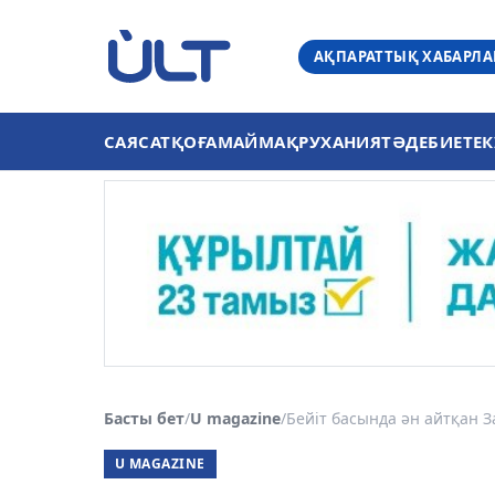
АҚПАРАТТЫҚ ХАБАРЛ
САЯСАТ
ҚОҒАМ
АЙМАҚ
РУХАНИЯТ
ӘДЕБИЕТ
ЕК
Басты бет
/
U magazine
/
Бейіт басында ән айтқан З
U MAGAZINE