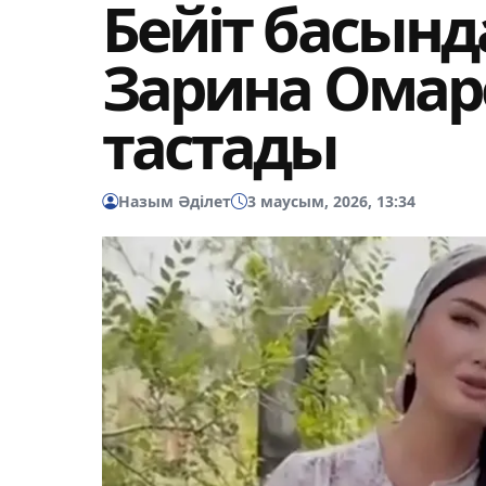
Бейіт басынд
Зарина Омар
тастады
Назым Әділет
3 маусым, 2026, 13:34