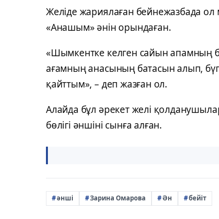
Желіде жариялаған бейнежазбада ол 
«Анашым» әнін орындаған.
«Шымкентке келген сайын апамның б
ағамның анасының батасын алып, бү
қайттым», – деп жазған ол.
Алайда бұл әрекет желі қолданушылар
бөлігі әншіні сынға алған.
әнші
Зарина Омарова
Ән
бейіт