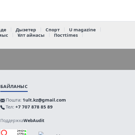
де
Дызетер
Спорт
U magazine
мыс
Ұлт айнасы
Постtimes
БАЙЛАНЫС
Пошта:
1ult.kz@gmail.com
Тел:
+7 707 878 85 89
Поддержка
WebAudit