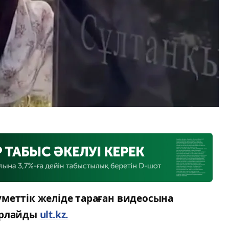
меттік желіде тараған видеосына
арлайды
ult.kz.