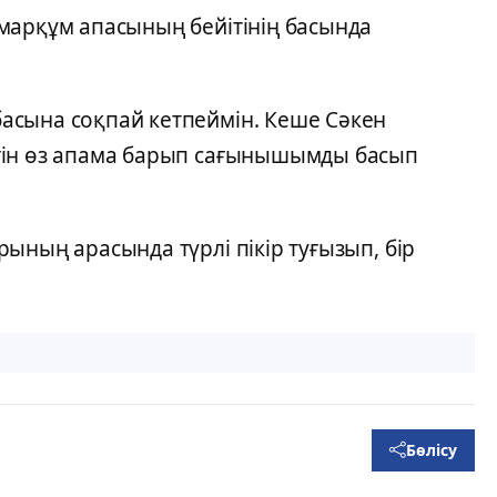
марқұм апасының бейітінің басында
асына соқпай кетпеймін. Кеше Сәкен
гін өз апама барып сағынышымды басып
ының арасында түрлі пікір туғызып, бір
Бөлісу