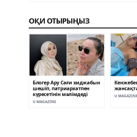
ОҚИ ОТЫРЫҢЫЗ
Блогер Ару Сағи хиджабын
Кенжебе
шешіп, патриархатпен
жансақта
күресетінін мәлімдеді
U MAGAZIN
U MAGAZINE