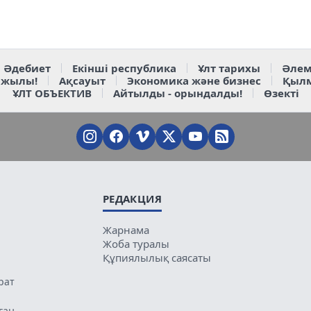
Әдебиет
Екінші республика
Ұлт тарихы
Әлем
 жылы!
Ақсауыт
Экономика және бизнес
Қыл
ҰЛТ ОБЪЕКТИВ
Айтылды - орындалды!
Өзекті
РЕДАКЦИЯ
Жарнама
Жоба туралы
Құпиялылық саясаты
рат
ған.