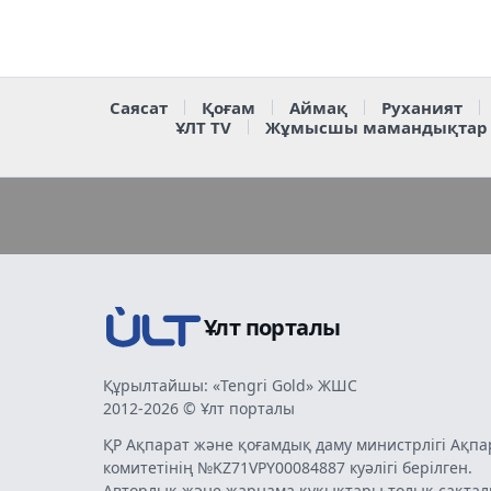
Саясат
Қоғам
Аймақ
Руханият
ҰЛТ TV
Жұмысшы мамандықтар
Ұлт порталы
Құрылтайшы: «Tengri Gold» ЖШС
2012-2026 © Ұлт порталы
ҚР Ақпарат және қоғамдық даму министрлігі Ақпа
комитетінің №KZ71VPY00084887 куәлігі берілген.
Авторлық және жарнама құқықтары толық сақтал