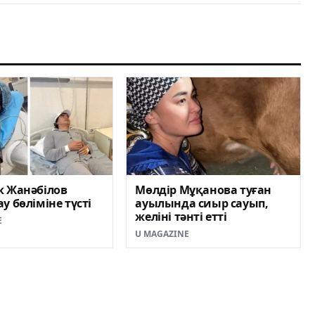
к Жанәбілов
Мөлдір Мұқанова туған
у бөліміне түсті
ауылында сиыр сауып,
желіні тәнті етті
E
U MAGAZINE