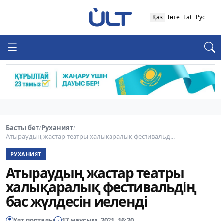
Қаз
Төте
Lat
Рус
Басты бет
/
Руханият
/
Атыраудың жастар театры халықаралық фестивальд...
РУХАНИЯТ
Атыраудың жастар театры
халықаралық фестивальдің
бас жүлдесін иеленді
Ұлт порталы
17 маусым, 2021, 16:20