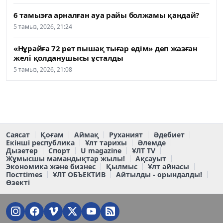
6 тамызға арналған ауа райы болжамы қандай?
5 тамыз, 2026, 21:24
«Нұрайға 72 рет пышақ тығар едім» деп жазған
желі қолданушысы ұсталды
5 тамыз, 2026, 21:08
Саясат
Қоғам
Аймақ
Руханият
Әдебиет
Екінші республика
Ұлт тарихы
Әлемде
Дызетер
Спорт
U magazine
ҰЛТ TV
Жұмысшы мамандықтар жылы!
Ақсауыт
Экономика және бизнес
Қылмыс
Ұлт айнасы
Постtimes
ҰЛТ ОБЪЕКТИВ
Айтылды - орындалды!
Өзекті