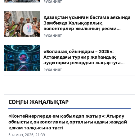
РУХАНИЯТ
Қазақстан ұсынған бастама аясында
Замбияда Халықаралық
волонтерлер жылының ресми
ашылуы өтті
РУХАНИЯТ
«Болашақ ойындары – 2026»:
Астанадағы турнир жаһандық
аудитория рекордын жаңартуға
жақын
РУХАНИЯТ
СОҢҒЫ ЖАҢАЛЫҚТАР
«Контейнерлерде ем қабылдап жатыр»: Атырау
облыстық онкологиялық орталығындағы жағдай
қоғам талқысына түсті
5 тамыз, 2026, 21:39