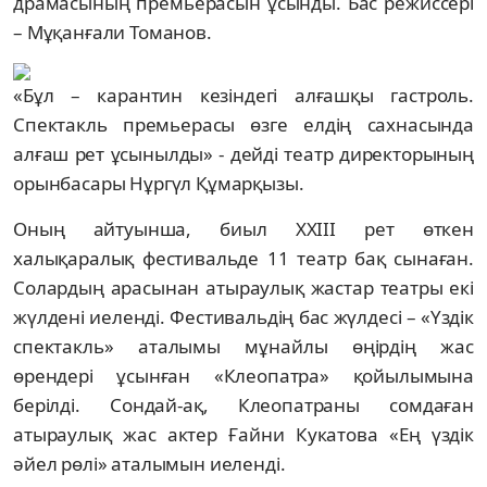
драмасының премьерасын ұсынды. Бас режиссері
– Мұқанғали Томанов.
«Бұл – карантин кезіндегі алғашқы гастроль.
Спектакль премьерасы өзге елдің сахнасында
алғаш рет ұсынылды» - дейді театр директорының
орынбасары Нұргүл Құмарқызы.
Оның айтуынша, биыл ХХІІІ рет өткен
халықаралық фестивальде 11 театр бақ сынаған.
Солардың арасынан атыраулық жастар театры екі
жүлдені иеленді. Фестивальдің бас жүлдесі – «Үздік
спектакль» аталымы мұнайлы өңірдің жас
өрендері ұсынған «Клеопатра» қойылымына
берілді. Сондай-ақ, Клеопатраны сомдаған
атыраулық жас актер Ғайни Кукатова «Ең үздік
әйел рөлі» аталымын иеленді.