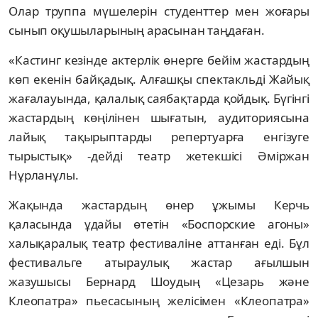
Олар труппа мүшелерін студенттер мен жоғары
сынып оқушыларының арасынан таңдаған.
«Кастинг кезінде актерлік өнерге бейім жастардың
көп екенін байқадық. Алғашқы спектакльді Жайық
жағалауында, қалалық саябақтарда қойдық. Бүгінгі
жастардың көңілінен шығатын, аудиториясына
лайық тақырыптарды репертуарға енгізуге
тырыстық» -дейді театр жетекшісі Әміржан
Нұрланұлы.
Жақында жастардың өнер ұжымы Керчь
қаласында ұдайы өтетін «Боспорские агоны»
халықаралық театр фестиваліне аттанған еді. Бұл
фестивальге атыраулық жастар ағылшын
жазушысы Бернард Шоудың «Цезарь және
Клеопатра» пьесасының желісімен «Клеопатра»