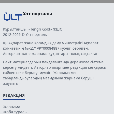
Ұлт порталы
Құрылтайшы: «Tengri Gold» ЖШС
2012-2026 © Ұлт порталы
ҚР Ақпарат және қоғамдық даму министрлігі Ақпарат
комитетінің №KZ71VPY00084887 куәлігі берілген.
Авторлық және жарнама құқықтары толық сақталған.
Сайт материалдарын пайдаланғанда дереккөзге сілтеме
көрсету міндетті. Авторлар пікірі мен редакция көзқарасы
сәйкес келе бермеуі мүмкін. Жарнама мен
хабарландырулардың мазмұнына жарнама беруші
жауапты.
РЕДАКЦИЯ
Жарнама
Жоба туралы