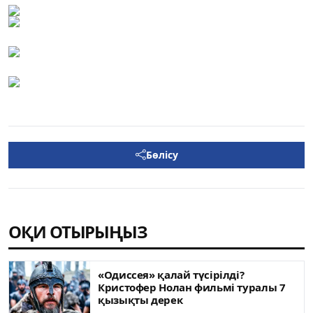
Бөлісу
ОҚИ ОТЫРЫҢЫЗ
«Одиссея» қалай түсірілді?
Кристофер Нолан фильмі туралы 7
қызықты дерек