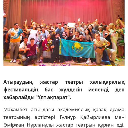
Атыраудың жастар театры халықаралық
фестивальдің бас жүлдесін иеленді, деп
хабарлайды "Ұлт ақпарат".
Махамбет атындағы академиялық қазақ драма
театрының әртістері Гүлнұр Қайырлиева мен
Әміржан Нұрланұлы жастар театрын құрған еді.