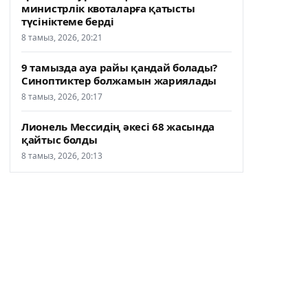
министрлік квоталарға қатысты
түсініктеме берді
8 тамыз, 2026, 20:21
9 тамызда ауа райы қандай болады?
Синоптиктер болжамын жариялады
8 тамыз, 2026, 20:17
Лионель Мессидің әкесі 68 жасында
қайтыс болды
8 тамыз, 2026, 20:13