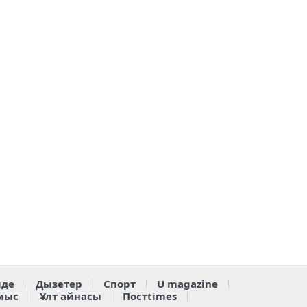
де
Дызетер
Спорт
U magazine
мыс
Ұлт айнасы
Постtimes