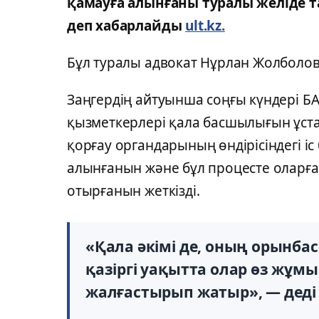
қамауға алынғаны туралы желіде 
деп хабарлайды
ult.kz.
Бұл туралы адвокат Нұрлан Жолболов
Заңгердің айтуынша соңғы күндері БАҚ
қызметкерлері қала басшылығын ұста
қорғау органдарының өндірісіндегі і
алынғанын және бұл процесте оларға 
отырғанын жеткізді.
«Қала әкімі де, оның орынба
қазіргі уақытта олар өз жұм
жалғастырып жатыр», — деді