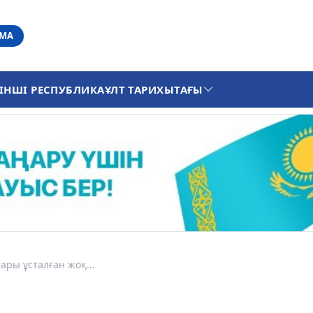
АМА
ІНШІ РЕСПУБЛИКА
ҰЛТ ТАРИХЫ
ТАҒЫ
ары ұсталған жоқ...