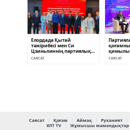
Елордада Қытай
Партиял
тәжірибесі мен Си
қоғамның
Цзиньпиннің партиялық
қимылы 
құрылыс идеялары
артып ке
САЯСАТ
САЯСАТ
талқыланды
клубыны
Саясат
Қоғам
Аймақ
Руханият
ҰЛТ TV
Жұмысшы мамандықтар