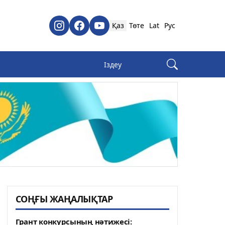
Қаз
Төте
Lat
Рус
СОҢҒЫ ЖАҢАЛЫҚТАР
Грант конкурсының нәтижесі: