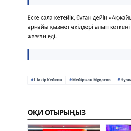
Еске сала кетейік, бұған дейін «Ақж
арнайы қызмет өкілдері алып кеткен
жазған еді.
Шәкір Кейкин
Мейіржан Мұқасов
Нұрл
ОҚИ ОТЫРЫҢЫЗ