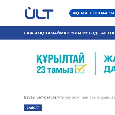
АҚПАРАТТЫҚ ХАБАРЛ
САЯСАТ
ҚОҒАМ
АЙМАҚ
РУХАНИЯТ
ӘДЕБИЕТ
ЕК
Басты бет
/
Саясат
/
Атырау әкімі мен оның орынбас
САЯСАТ