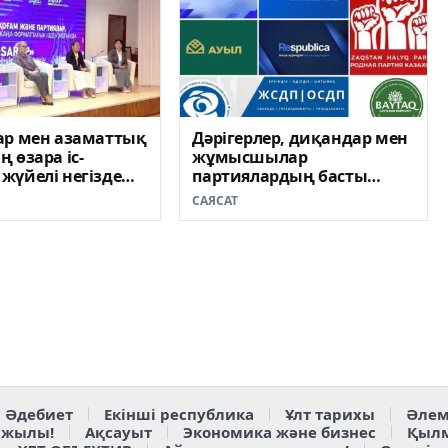
ар мен азаматтық
Дәрігерлер, диқандар мен
 өзара іс-
жұмысшылар
жүйелі негізде
партиялардың басты
леді – «Sarap»
аудиториясына айналды
САЯСАТ
ң сарапшылары
Әдебиет
Екінші республика
Ұлт тарихы
Әлем
 жылы!
Ақсауыт
Экономика және бизнес
Қыл