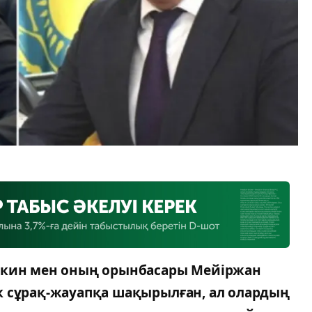
йкин мен оның орынбасары Мейіржан
к сұрақ-жауапқа шақырылған, ал олардың