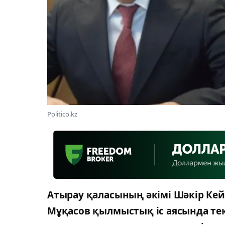
Politico.kz
Атырау қаласының әкімі Шәкір Ке
Мұқасов қылмыстық іс аясында те