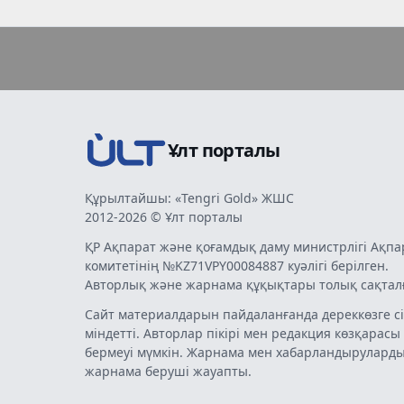
Ұлт порталы
Құрылтайшы: «Tengri Gold» ЖШС
2012-2026 © Ұлт порталы
ҚР Ақпарат және қоғамдық даму министрлігі Ақпа
комитетінің №KZ71VPY00084887 куәлігі берілген.
Авторлық және жарнама құқықтары толық сақтал
Сайт материалдарын пайдаланғанда дереккөзге сі
міндетті. Авторлар пікірі мен редакция көзқарасы
бермеуі мүмкін. Жарнама мен хабарландырулард
жарнама беруші жауапты.