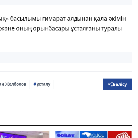
айық» басылымы ғимарат алдынан қала әкімін
і және оның орынбасары ұсталғаны туралы
Бөлісу
ан Жолболов
ұсталу