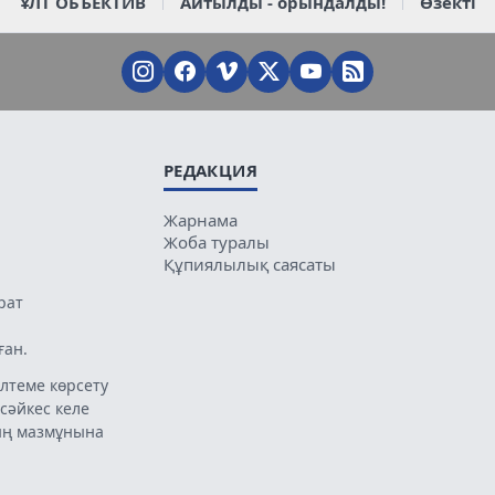
ҰЛТ ОБЪЕКТИВ
Айтылды - орындалды!
Өзекті
РЕДАКЦИЯ
Жарнама
Жоба туралы
Құпиялылық саясаты
рат
ған.
лтеме көрсету
 сәйкес келе
ың мазмұнына