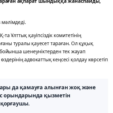
тараған ақпарат шындыққа жанаспайды,
 мәлімдеді.
-та Ұлттық қауіпсіздік комитетінің
ғаны туралы қауесет тараған. Ол құқық
с бойынша шенеуніктерден тек жауап
өздерінің адвокаттық кеңсесі қолдау көрсетіп
сары да қамауға алынған жоқ және
ыс орындарында қызметін
 қорғаушы.