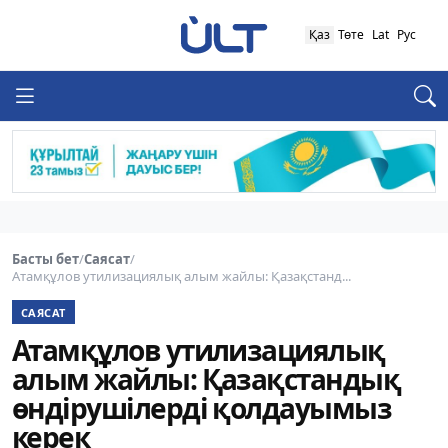
Қаз
Төте
Lat
Рус
Басты бет
/
Саясат
/
Атамқұлов утилизациялық алым жайлы: Қазақстанд...
САЯСАТ
Атамқұлов утилизациялық
алым жайлы: Қазақстандық
өндірушілерді қолдауымыз
керек