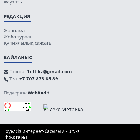
жауапты.
РЕДАКЦИЯ
Жарнама
Жоба туралы
Құпиялылық саясаты
БАЙЛАНЫС
Пошта:
1ult.kz@gmail.com
Тел:
+7 707 878 85 89
Поддержка
WebAudit
Тәуелсіз интернет-басылым - ult.kz
Жоғары