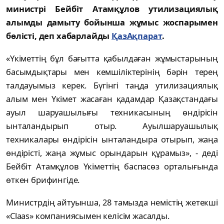
министрі Бейбіт Атамқұлов утилизациялық
алымды дамыту бойынша жұмыс жоспарымен
бөлісті, деп хабарлайды
ҚазАқпарат
.
«Үкіметтің бұл бағытта қабылдаған жұмыстарының
басымдықтары мен кемшіліктерінің бәрін терең
талдауымыз керек. Бүгінгі таңда утилизациялық
алым мен Үкімет жасаған қадамдар Қазақстандағы
ауыл шаруашылығы техникасының өндірісін
ынталандырып отыр. Ауылшаруашылық
техникалары өндірісін ынталандыра отырып, жаңа
өндірісті, жаңа жұмыс орындарын құрамыз», - деді
Бейбіт Атамқұлов Үкіметтің баспасөз орталығында
өткен брифингіде.
Министрдің айтуынша, 28 тамызда немістің жетекші
«Claas» компаниясымен келісім жасалды.