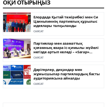
ОҚИ ОТЫРЫҢЫЗ
Елордада Қытай тәжірибесі мен Си
Цзиньпиннің партиялық құрылыс
идеялары талқыланды
САЯСАТ
Партиялар мен азаматтық
қоғамның өзара іс-қимылы жүйелі
негізде артып келеді – «Sarap»
клубының сарапшылары
САЯСАТ
Дәрігерлер, диқандар мен
жұмысшылар партиялардың басты
аудиториясына айналды
САЯСАТ