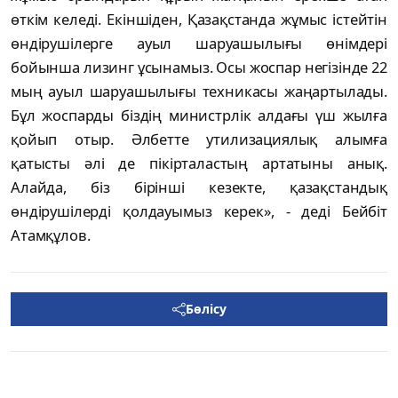
өткім келеді. Екіншіден, Қазақстанда жұмыс істейтін
өндірушілерге ауыл шаруашылығы өнімдері
бойынша лизинг ұсынамыз. Осы жоспар негізінде 22
мың ауыл шаруашылығы техникасы жаңартылады.
Бұл жоспарды біздің министрлік алдағы үш жылға
қойып отыр. Әлбетте утилизациялық алымға
қатысты әлі де пікірталастың артатыны анық.
Алайда, біз бірінші кезекте, қазақстандық
өндірушілерді қолдауымыз керек», - деді Бейбіт
Атамқұлов.
Бөлісу