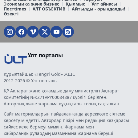
Экономика және бизнес
Қылмыс
Ұлт айнасы
Постtimes
ҰЛТ ОБЪЕКТИВ
Айтылды - орындалды!
Өзекті
Ұлт порталы
Құрылтайшы: «Tengri Gold» ЖШС
2012-2026 © Ұлт порталы
ҚР Ақпарат және қоғамдық даму министрлігі Ақпарат
комитетінің №KZ71VPY00084887 куәлігі берілген.
Авторлық және жарнама құқықтары толық сақталған.
Сайт материалдарын пайдаланғанда дереккөзге сілтеме
көрсету міндетті. Авторлар пікірі мен редакция көзқарасы
сәйкес келе бермеуі мүмкін. Жарнама мен
хабарландырулардың мазмұнына жарнама беруші