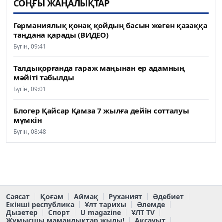
СОҢҒЫ ЖАҢАЛЫҚТАР
Германиялық қонақ қойдың басын жеген қазаққа
таңдана қарады (ВИДЕО)
Бүгін, 09:41
Талдықорғанда гараж маңынан ер адамның
мәйіті табылды
Бүгін, 09:01
Блогер Қайсар Қамза 7 жылға дейін сотталуы
мүмкін
Бүгін, 08:48
Саясат
Қоғам
Аймақ
Руханият
Әдебиет
Екінші республика
Ұлт тарихы
Әлемде
Дызетер
Спорт
U magazine
ҰЛТ TV
Жұмысшы мамандықтар жылы!
Ақсауыт