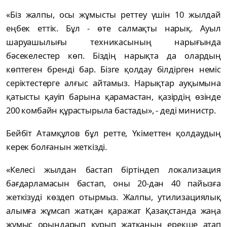
«Біз жалпы, осы жұмысты реттеу үшін 10 жылдай
еңбек еттік. Бұл - өте салмақты нарық. Ауыл
шаруашылығы техникасының нарығында
бәсекелестер көп. Біздің нарықта да олардың
көптеген бренді бар. Бізге қолдау білдірген неміс
серіктестерге алғыс айтамыз. Нарықтар ауқымына
қатысты қауіп барына қарамастан, қазірдің өзінде
200 комбайн құрастырыла бастады», - деді министр.
Бейбіт Атамқұлов бұл ретте, Үкіметтен қолдаудың
керек болғанын жеткізді.
«Келесі жылдан бастап біртіндеп локализация
бағдарламасын бастап, оны 20-дан 40 пайызға
жеткізуді көздеп отырмыз. Жалпы, утилизациялық
алымға жұмсап жатқан қаражат Қазақстанда жаңа
жұмыс орындарып құрып жатқанын ерекше атап