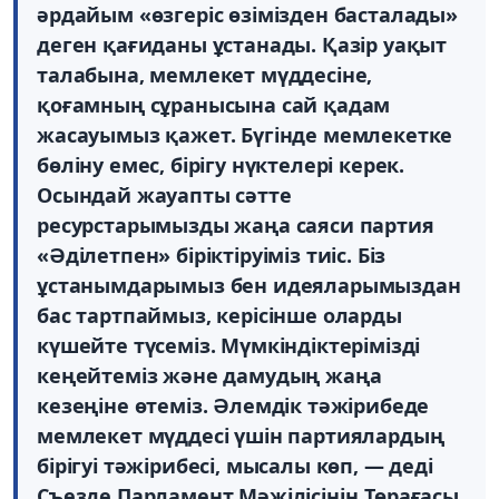
әрдайым «өзгеріс өзімізден басталады»
деген қағиданы ұстанады. Қазір уақыт
талабына, мемлекет мүддесіне,
қоғамның сұранысына сай қадам
жасауымыз қажет. Бүгінде мемлекетке
бөліну емес, бірігу нүктелері керек.
Осындай жауапты сәтте
ресурстарымызды жаңа саяси партия
«Әділетпен» біріктіруіміз тиіс. Біз
ұстанымдарымыз бен идеяларымыздан
бас тартпаймыз, керісінше оларды
күшейте түсеміз. Мүмкіндіктерімізді
кеңейтеміз және дамудың жаңа
кезеңіне өтеміз. Әлемдік тәжірибеде
мемлекет мүддесі үшін партиялардың
бірігуі тәжірибесі, мысалы көп, — деді
Съезде Парламент Мәжілісінің Төрағасы,