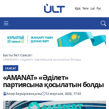
Қаз
Төте
Lat
Рус
Басты бет
/
Саясат
/
«AMANAT» «Әділет» партиясына қосылатын болды
САЯСАТ
«AMANAT» «Әділет»
партиясына қосылатын болды
Анар Бауыржанқызы
12 маусым, 2026, 17:03