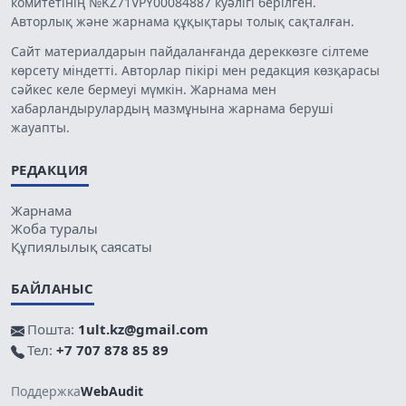
комитетінің №KZ71VPY00084887 куәлігі берілген.
Авторлық және жарнама құқықтары толық сақталған.
Сайт материалдарын пайдаланғанда дереккөзге сілтеме
көрсету міндетті. Авторлар пікірі мен редакция көзқарасы
сәйкес келе бермеуі мүмкін. Жарнама мен
хабарландырулардың мазмұнына жарнама беруші
жауапты.
РЕДАКЦИЯ
Жарнама
Жоба туралы
Құпиялылық саясаты
БАЙЛАНЫС
Пошта:
1ult.kz@gmail.com
Тел:
+7 707 878 85 89
Поддержка
WebAudit