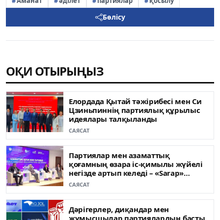
Аманат
әділет
партиялар
қосылу
Бөлісу
ОҚИ ОТЫРЫҢЫЗ
Елордада Қытай тәжірибесі мен Си
Цзиньпиннің партиялық құрылыс
идеялары талқыланды
САЯСАТ
Партиялар мен азаматтық
қоғамның өзара іс-қимылы жүйелі
негізде артып келеді – «Sarap»
клубының сарапшылары
САЯСАТ
Дәрігерлер, диқандар мен
жұмысшылар партиялардың басты