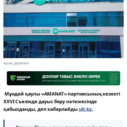
ашық дереккөз
Мұндай қаулы «AMANAT» партиясының кезекті
XXVI Съезінде дауыс беру нәтижесінде
қабылданды, деп хабарлайды
ult.kz.