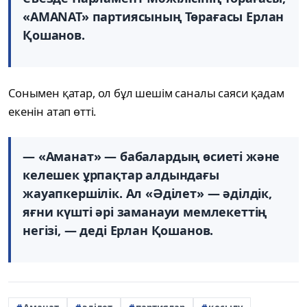
«AMANAT» партиясының Төрағасы Ерлан
Қошанов.
Сонымен қатар, ол бұл шешім саналы саяси қадам
екенін атап өтті.
— «Аманат» — бабалардың өсиеті және
келешек ұрпақтар алдындағы
жауапкершілік. Ал «Әділет» — әділдік,
яғни күшті әрі заманауи мемлекеттің
негізі, — деді Ерлан Қошанов.