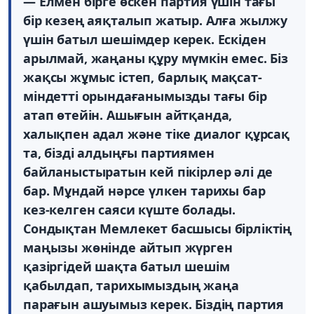
— Елмен бірге өскен партия үшін тағы
бір кезең аяқталып жатыр. Алға жылжу
үшін батыл шешімдер керек. Ескіден
арылмай, жаңаны құру мүмкін емес. Біз
жақсы жұмыс істеп, барлық мақсат-
міндетті орындағанымызды тағы бір
атап өтейін. Ашығын айтқанда,
халықпен адал және тіке диалог құрсақ
та, бізді алдыңғы партиямен
байланыстыратын кей пікірлер әлі де
бар. Мұндай нәрсе үлкен тарихы бар
кез-келген саяси күште болады.
Сондықтан Мемлекет басшысы бірліктің
маңызы жөнінде айтып жүрген
қазіргідей шақта батыл шешім
қабылдап, тарихымыздың жаңа
парағын ашуымыз керек. Біздің партия