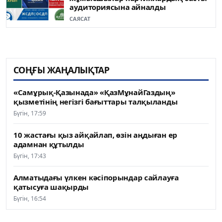
аудиториясына айналды
САЯСАТ
СОҢҒЫ ЖАҢАЛЫҚТАР
«Самұрық-Қазынада» «ҚазМұнайГаздың»
қызметінің негізгі бағыттары талқыланды
Бүгін, 17:59
10 жастағы қыз айқайлап, өзін аңдыған ер
адамнан құтылды
Бүгін, 17:43
Алматыдағы үлкен кәсіпорындар сайлауға
қатысуға шақырды
Бүгін, 16:54