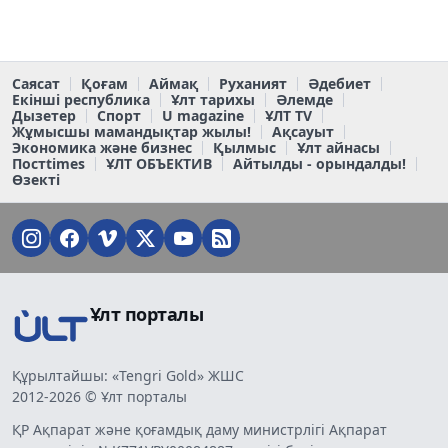
Саясат
Қоғам
Аймақ
Руханият
Әдебиет
Екінші республика
Ұлт тарихы
Әлемде
Дызетер
Спорт
U magazine
ҰЛТ TV
Жұмысшы мамандықтар жылы!
Ақсауыт
Экономика және бизнес
Қылмыс
Ұлт айнасы
Постtimes
ҰЛТ ОБЪЕКТИВ
Айтылды - орындалды!
Өзекті
Ұлт порталы
Құрылтайшы: «Tengri Gold» ЖШС
2012-2026 © Ұлт порталы
ҚР Ақпарат және қоғамдық даму министрлігі Ақпарат