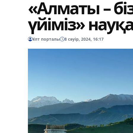
«Алматы – бі
үйіміз» науқ
Ұлт порталы
8 сәуір, 2024, 16:17