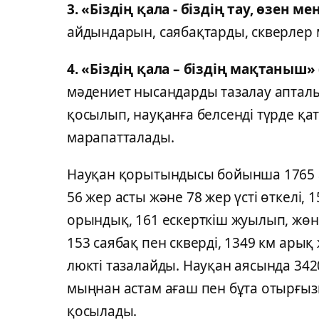
3. «Біздің қала - біздің тау, өзен ме
айдындарын, саябақтарды, скверлер м
4. «Біздің қала – біздің мақтаныш» (
мәдениет нысандарды тазалау апталы
қосылып, науқанға белсенді түрде қ
марапатталады.
Науқан қорытындысы бойынша 1765 
56 жер асты және 78 жер үсті өткелі, 
орындық, 161 ескерткіш жуылып, жөн
153 саябақ пен скверді, 1349 км арық
люкті тазалайды. Науқан аясында 3420
мыңнан астам ағаш пен бұта отырғыз
қосылады.