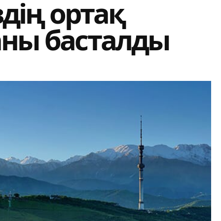
здің ортақ
аны басталды