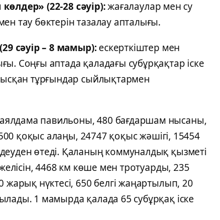
н көлдер» (22-28 сәуір):
жағалаулар мен су
ен тау бөктерін тазалау апталығы.
29 сәуір – 8 мамыр):
ескерткіштер мен
ғы. Соңғы аптада қаладағы субұрқақтар іске
атысқан тұрғындар сыйлықтармен
аялдама павильоны, 480 бағдаршам нысаны,
1500 қоқыс алаңы, 24747 қоқыс жәшігі, 15454
деуден өтеді. Қаланың коммуналдық қызметі
 желісін, 4468 км көше мен тротуарды, 235
 жарық нүктесі, 650 белгі жаңартылып, 20
ылады. 1 мамырда қалада 65 субұрқақ іске