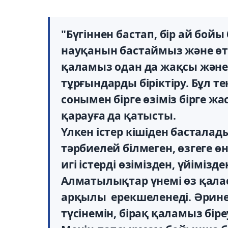
"Бүгіннен бастап, бір ай бойы
науқанын бастаймыз және өткі
қаламыз одан да жақсы және 
тұрғындарды біріктіру. Бұл те
сонымен бірге өзіміз бірге 
қарауға да қатысты.
Үлкен істер кішіден басталад
тәрбиелей білмеген, өзгеге 
игі істерді өзімізден, үйіміз
Алматылықтар үнемі өз қала
арқылы ерекшеленеді. Әрине, 
түсінемін, бірақ қаламыз біреу