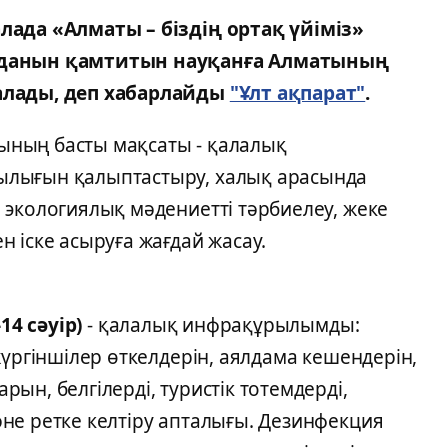
лада «Алматы – біздің ортақ үйіміз»
ауданын қамтитын науқанға Алматының
алады, деп хабарлайды
"Ұлт ақпарат"
.
анының басты мақсаты - қалалық
ылығын қалыптастыру, халық арасында
 экологиялық мәдениетті тәрбиелеу, жеке
 іске асыруға жағдай жасау.
14 сәуір)
- қалалық инфрақұрылымды:
жүргіншілер өткелдерін, аялдама кешендерін,
ын, белгілерді, туристік тотемдерді,
не ретке келтіру апталығы. Дезинфекция