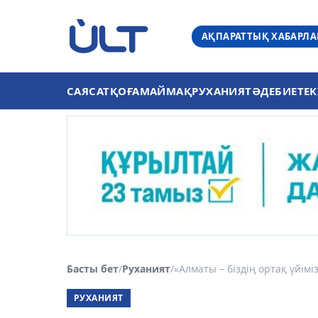
АҚПАРАТТЫҚ ХАБАРЛ
САЯСАТ
ҚОҒАМ
АЙМАҚ
РУХАНИЯТ
ӘДЕБИЕТ
ЕК
Басты бет
/
Руханият
/
«Алматы – біздің ортақ үйімі
РУХАНИЯТ