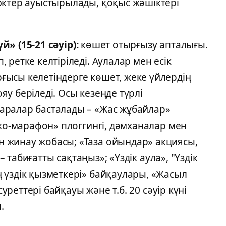
юктер ауыстырылады, қоқыс жәшіктері
үй» (15-21 сәуір):
көшет отырғызу апталығы.
ретке келтіріледі. Аулалар мен есік
ысы келетіндерге көшет, жеке үйлердің
у беріледі. Осы кезеңде түрлі
аралар басталады – «Жас жұбайлар»
Эко-марафон» плоггингі, дәмханалар мен
 жинау жобасы; «Таза ойындар» акциясы,
 – табиғатты сақтаңыз»; «Үздік аула», "Үздік
 үздік қызметкері» байқаулары, «Жасыл
суреттері байқауы және т.б. 20 сәуір күні
.