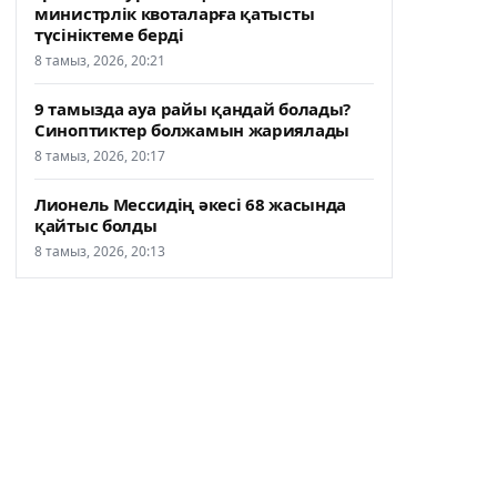
министрлік квоталарға қатысты
түсініктеме берді
8 тамыз, 2026, 20:21
9 тамызда ауа райы қандай болады?
Синоптиктер болжамын жариялады
8 тамыз, 2026, 20:17
Лионель Мессидің әкесі 68 жасында
қайтыс болды
8 тамыз, 2026, 20:13