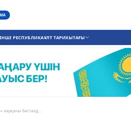
АМА
ІНШІ РЕСПУБЛИКА
ҰЛТ ТАРИХЫ
ТАҒЫ
з» науқаны басталд...