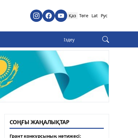
Қаз
Төте
Lat
Рус
СОҢҒЫ ЖАҢАЛЫҚТАР
Грант конкурсының нәтижесі: