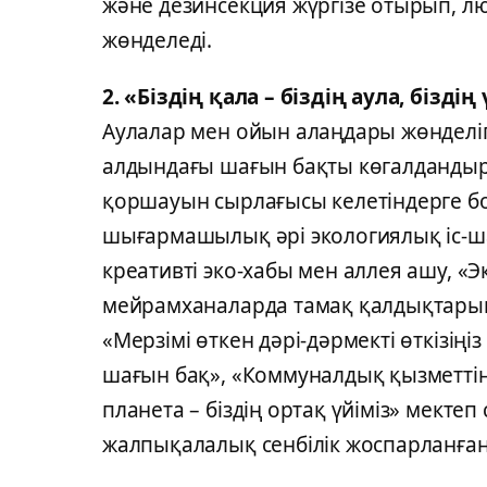
және дезинсекция жүргізе отырып, л
жөнделеді.
2. «Біздің қала – біздің аула, біздің 
Аулалар мен ойын алаңдары жөнделіп, 
алдындағы шағын бақты көгалдандырғ
қоршауын сырлағысы келетіндерге боя
шығармашылық әрі экологиялық іс-ш
креативті эко-хабы мен аллея ашу, «
мейрамханаларда тамақ қалдықтарын
«Мерзімі өткен дәрі-дәрмекті өткізіңіз
шағын бақ», «Коммуналдық қызметтің
планета – біздің ортақ үйіміз» мектеп 
жалпықалалық сенбілік жоспарланған