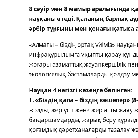
8 сәуір мен 8 мамыр аралығында қа
науқаны өтеді. Қаланың барлық 
әрбір тұрғыны мен қонағы қатыса 
«Алматы – біздің ортақ үйіміз» науқ
инфрақұрылымға ұқыпты қарау құнд
жоғары азаматтық жауапкершілік пен
экологиялық бастамаларды қолдау мен
Науқан 4 негізгі кезеңге бөлінген:
1. «Біздің қала – біздің көшелер» (8-
жолды, жер үсті және жер асты жаяу 
бағдаршамдарды, жарық беру құралдар
қоғамдық дәретханаларды тазалау жә