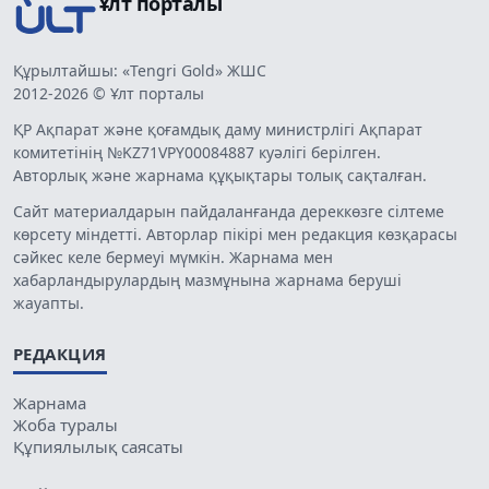
Ұлт порталы
Құрылтайшы: «Tengri Gold» ЖШС
2012-2026 © Ұлт порталы
ҚР Ақпарат және қоғамдық даму министрлігі Ақпарат
комитетінің №KZ71VPY00084887 куәлігі берілген.
Авторлық және жарнама құқықтары толық сақталған.
Сайт материалдарын пайдаланғанда дереккөзге сілтеме
көрсету міндетті. Авторлар пікірі мен редакция көзқарасы
сәйкес келе бермеуі мүмкін. Жарнама мен
хабарландырулардың мазмұнына жарнама беруші
жауапты.
РЕДАКЦИЯ
Жарнама
Жоба туралы
Құпиялылық саясаты