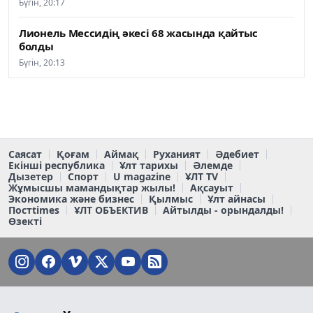
Бүгін, 20:17
Лионель Мессидің әкесі 68 жасында қайтыс
болды
Бүгін, 20:13
Саясат
Қоғам
Аймақ
Руханият
Әдебиет
Екінші республика
Ұлт тарихы
Әлемде
Дызетер
Спорт
U magazine
ҰЛТ TV
Жұмысшы мамандықтар жылы!
Ақсауыт
Экономика және бизнес
Қылмыс
Ұлт айнасы
Постtimes
ҰЛТ ОБЪЕКТИВ
Айтылды - орындалды!
Өзекті