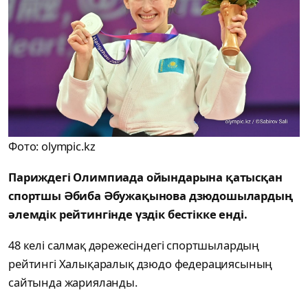
Фото: olympic.kz
Париждегі Олимпиада ойындарына қатысқан
спортшы Әбиба Әбужақынова дзюдошылардың
әлемдік рейтингінде үздік бестікке енді.
48 келі салмақ дәрежесіндегі спортшылардың
рейтингі Халықаралық дзюдо федерациясының
сайтында жарияланды.