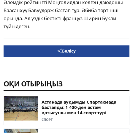
Әлемдік рейтингті Моңғолиядан келген дзюдошы
Баасанхүү Бавуудорж бастап тұр. Әбиба төртінші
орында. Ал үздік бестікті француз Ширин Букли
түйіндеген.
Бөлісу
ОҚИ ОТЫРЫҢЫЗ
Астанада ауқымды Спартакиада
басталды: 1 400-ден астам
қатысушы мен 14 спорт түрі
СПОРТ