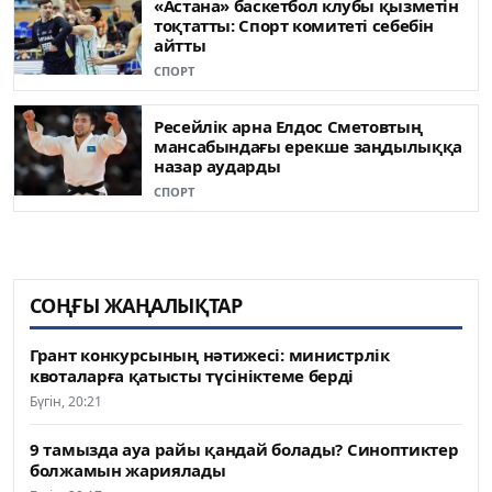
«Астана» баскетбол клубы қызметін
тоқтатты: Спорт комитеті себебін
айтты
СПОРТ
Ресейлік арна Елдос Сметовтың
мансабындағы ерекше заңдылыққа
назар аударды
СПОРТ
СОҢҒЫ ЖАҢАЛЫҚТАР
Грант конкурсының нәтижесі: министрлік
квоталарға қатысты түсініктеме берді
Бүгін, 20:21
9 тамызда ауа райы қандай болады? Синоптиктер
болжамын жариялады