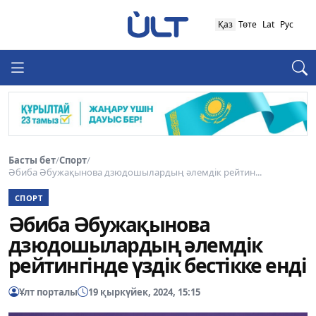
Қаз
Төте
Lat
Рус
Басты бет
/
Спорт
/
Әбиба Әбужақынова дзюдошылардың әлемдік рейтин...
СПОРТ
Әбиба Әбужақынова
дзюдошылардың әлемдік
рейтингінде үздік бестікке енді
Ұлт порталы
19 қыркүйек, 2024, 15:15