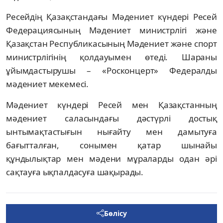
Ресейдің Қазақстандағы Мәдениет күндері Ресей
Федерациясының Мәдениет министрлігі және
Қазақстан Республикасының Мәдениет және спорт
министрлігінің қолдауымен өтеді. Шараны
ұйымдастырушы – «Росконцерт» Федералды
мәдениет мекемесі.
Мәдениет күндері Ресей мен Қазақстанның
мәдениет саласындағы дәстүрлі достық
ынтымақтастығын нығайту мен дамытуға
бағытталған, сонымен қатар шынайы
құндылықтар мен мәдени мұраларды одан әрі
сақтауға ықпалдасуға шақырады.
Бөлісу