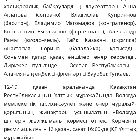
халықаралық байқаулардың лауреаттары Анна
Аглатова (сопрано), Владислав Куприянов
(баритон), Владимир Магомадов (контратенор),
Константин Емельянов (фортепиано), Александр
Рамм (виолончель), Гайк Казазян (скрипка)
Анастасия Тюрина (балалайка) қатысады.
Сонымен қатар қазақ әншілері өнер көрсетеді.
Дирижер пультінде – Осетия Республикасы –
Аланияның еңбек сіңірген әртісі Заурбек Гугкаев.
12-19 қазан аралығында Қазақстан
Республикасының Ұлттық мұражайында Вологда
мемлекеттік тарихи-сәулет және өнер мұражай-
қорығының жинақтары ұсынылатын «Вологда
шілтері» жылжымалы көрмесі өтпек. Көрменің
ресми ашылуы – 12 қазан, сағат 16:00-де (ҚР Ұлттық
мұражайы).