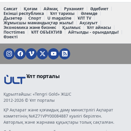
Саясат
Қоғам
Аймақ
Руханият
Әдебиет
Екінші республика
Ұлт тарихы
Әлемде
Дызетер
Спорт
U magazine
ҰЛТ TV
Жұмысшы мамандықтар жылы!
Ақсауыт
Экономика және бизнес
Қылмыс
Ұлт айнасы
Постtimes
ҰЛТ ОБЪЕКТИВ
Айтылды - орындалды!
Өзекті
Ұлт порталы
Құрылтайшы: «Tengri Gold» ЖШС
2012-2026 © Ұлт порталы
ҚР Ақпарат және қоғамдық даму министрлігі Ақпарат
комитетінің №KZ71VPY00084887 куәлігі берілген.
Авторлық және жарнама құқықтары толық сақталған.