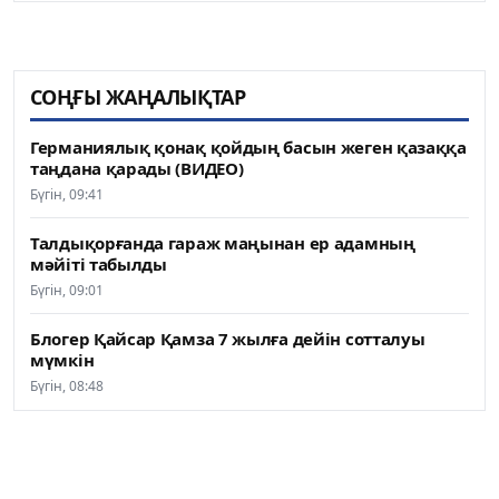
СОҢҒЫ ЖАҢАЛЫҚТАР
Германиялық қонақ қойдың басын жеген қазаққа
таңдана қарады (ВИДЕО)
Бүгін, 09:41
Талдықорғанда гараж маңынан ер адамның
мәйіті табылды
Бүгін, 09:01
Блогер Қайсар Қамза 7 жылға дейін сотталуы
мүмкін
Бүгін, 08:48