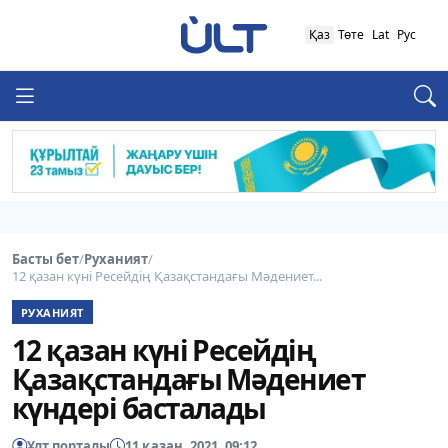
Қаз
Төте
Lat
Рус
Басты бет
/
Руханият
/
12 қазан күні Ресейдің Қазақстандағы Мәдениет...
РУХАНИЯТ
12 қазан күні Ресейдің
Қазақстандағы Мәдениет
күндері басталады
Ұлт порталы
11 қазан, 2021, 09:12