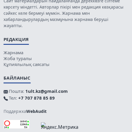
Сайт материалдарын пайдаланғанда дереккөзге сілтеме
көрсету міндетті. Авторлар пікірі мен редакция көзқарасы
сәйкес келе бермеуі мүмкін. Жарнама мен
хабарландырулардың мазмұнына жарнама беруші
жауапты.
РЕДАКЦИЯ
Жарнама
Жоба туралы
Құпиялылық саясаты
БАЙЛАНЫС
Пошта:
1ult.kz@gmail.com
Тел:
+7 707 878 85 89
Поддержка
WebAudit