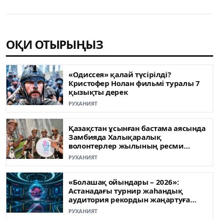
ОҚИ ОТЫРЫҢЫЗ
«Одиссея» қалай түсірілді?
Кристофер Нолан фильмі туралы 7
қызықты дерек
РУХАНИЯТ
Қазақстан ұсынған бастама аясында
Замбияда Халықаралық
волонтерлер жылының ресми
ашылуы өтті
РУХАНИЯТ
«Болашақ ойындары – 2026»:
Астанадағы турнир жаһандық
аудитория рекордын жаңартуға
жақын
РУХАНИЯТ