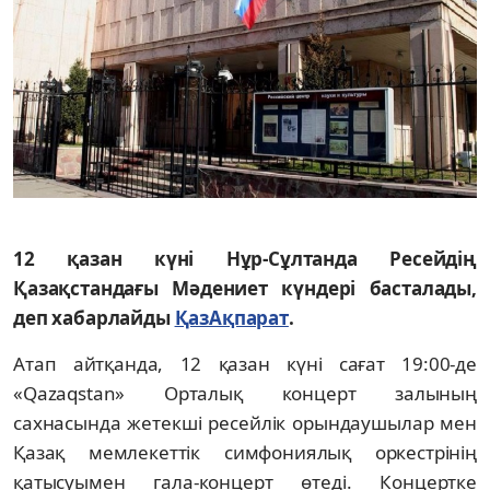
12 қазан күні Нұр-Сұлтанда Ресейдің
Қазақстандағы Мәдениет күндері басталады,
деп хабарлайды
ҚазАқпарат
.
Атап айтқанда, 12 қазан күні сағат 19:00-де
«Qazaqstan» Орталық концерт залының
сахнасында жетекші ресейлік орындаушылар мен
Қазақ мемлекеттік симфониялық оркестрінің
қатысуымен гала-концерт өтеді. Концертке