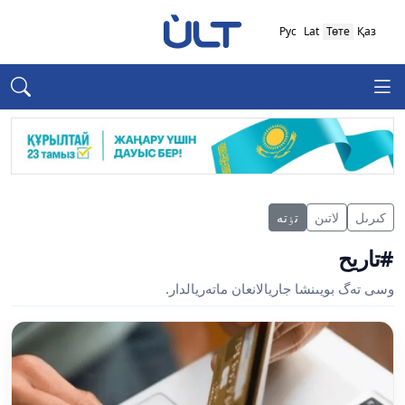
Рус
Lat
Төте
Қаз
كىرىل
لاتىن
تٶتە
#تاريح
وسى تەگ بويىنشا جاريالانعان ماتەريالدار.