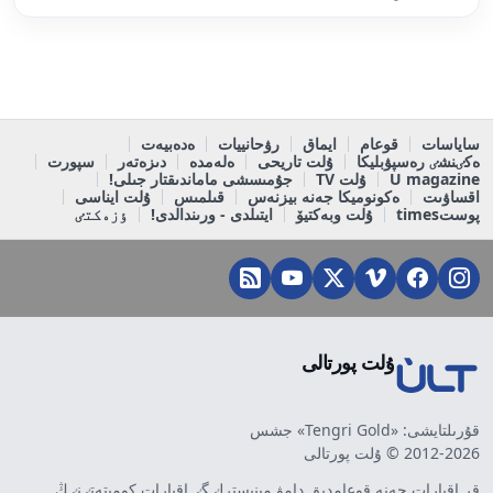
ساياسات
قوعام
ايماق
رۋحانييات
ەدەبيەت
ەكٸنشٸ رەسپۋبليكا
ۇلت تاريحى
ەلەمدە
دىزەتەر
سپورت
U magazine
ۇلت TV
جۇمىسشى ماماندىقتار جىلى!
اقساۋىت
ەكونوميكا جەنە بيزنەس
قىلمىس
ۇلت ايناسى
پوستtimes
ۇلت وبەكتيۆ
ايتىلدى - ورىندالدى!
ٶزەكتٸ
ۇلت پورتالى
قۇرىلتايشى: «Tengri Gold» جشس
2012-2026 © ۇلت پورتالى
قر اقپارات جەنە قوعامدىق دامۋ مينيسترلٸگٸ اقپارات كوميتەتٸنٸڭ