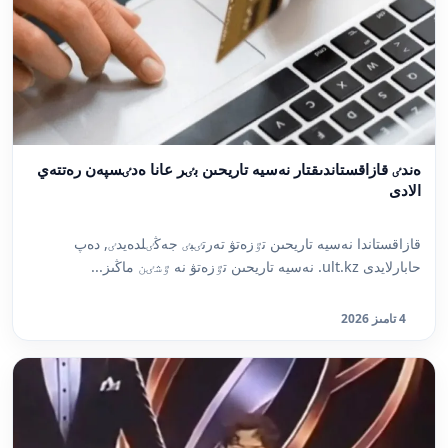
ەندٸ قازاقستاندىقتار نەسيە تاريحىن بٸر عانا ەدٸسپەن رەتتەي
الادى
قازاقستاندا نەسيە تاريحىن تٷزەتۋ تەرتٸبٸ جەڭٸلدەيدٸ, دەپ
حابارلايدى ult.kz. نەسيە تاريحىن تٷزەتۋ نە ٷشٸن ماڭىز...
4 تامىز 2026