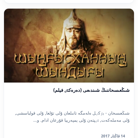
شىڭعىسحاننىڭ شىندىعى (دەرەكتٸ فيلم)
شىڭعىسحان - بٷكٸل ەلەمگە تانىل­عان ۇلى تۇلعا, ۇلى قولباسشى,
ۇلى مەملەكەت, تٸپتەن ۇلى يمپەرييا قۇرعان ادام. و...
14 قاڭتار 2017