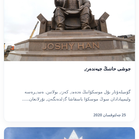
جوشى حاننىڭ جيەندەرٸ
گۋميلەۆتار بۇل موسكۆانىڭ ەدەمٸ كەزٸ بولاتىن. ەسٸرەسە
وليمپيادادان سوڭ موسكۆا باسقاشا گٷلدەنگەن, نۇرلانعان…...
25 جەلتوقسان 2020