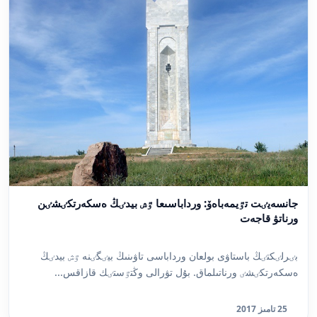
جانسەيٸت تٷيمەباەۆ: ورداباسىعا ٷش بيدٸڭ ەسكەرتكٸشٸن
ورناتۋ قاجەت
بٸرلٸكتٸڭ باستاۋى بولعان ورداباسى تاۋىنىڭ بيٸگٸنە ٷش بيدٸڭ
ەسكەرتكٸشٸ ورناتىلماق. بۇل تۋرالى وڭتٷستٸك قازاقس...
25 تامىز 2017