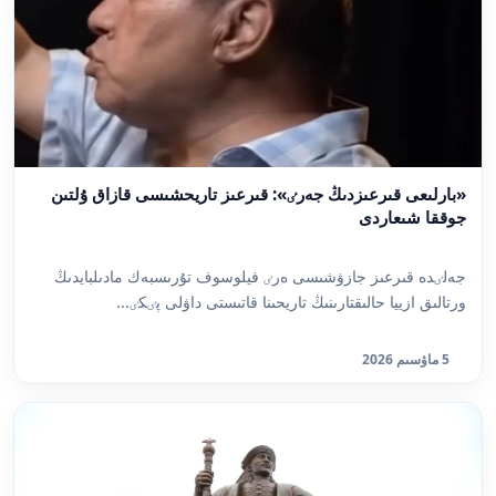
«بارلىعى قىرعىزدىڭ جەرٸ»: قىرعىز تاريحشىسى قازاق ۇلتىن
جوققا شىعاردى
جەلٸدە قىرعىز جازۋشىسى ەرٸ فيلوسوف تۇرىسبەك مادىلبايدىڭ
ورتالىق ازييا حالىقتارىنىڭ تاريحىنا قاتىستى داۋلى پٸكٸ...
5 ماۋسىم 2026