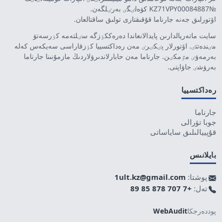
№KZ71VPY00084887 كۋەلٸگٸ بەرٸلگەن.
اۆتورلىق جەنە جارناما قۇقىقتارى تولىق ساقتالعان.
سايت ماتەريالدارىن پايدالانعاندا دەرەككٶزگە سٸلتەمە كٶرسەتۋ
مٸندەتتٸ. اۆتورلار پٸكٸرٸ مەن رەداكتسييا كٶزقاراسى سەيكەس كەلە
بەرمەۋٸ مٷمكٸن. جارناما مەن حابارلاندىرۋلاردىڭ مازمۇنىنا جارناما
بەرۋشٸ جاۋاپتى.
رەداكتسييا
جارناما
جوبا تۋرالى
قۇپييالىلىق ساياساتى
بايلانىس
پوشتا:
1ult.kz@gmail.com
تەل:
+7 707 878 85 89
پوددەرجكا
WebAudit