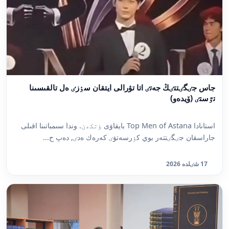
جاس جٸگٸتتٸڭ جەتٸ اتا تۋرالى ايتقان سٶزٸ ەل تالقىسىنا
تٷستٸ (ۆيدەو)
استانادا Top Men of Astana بايقاۋى ٶتكەن. وندا سىمباتىنا اقىلى
جاراسقان جٸگٸتتەر بوي كٶرسەتۋٸ كەرەك ەدٸ, دەپ ح...
17 شٸلدە 2026