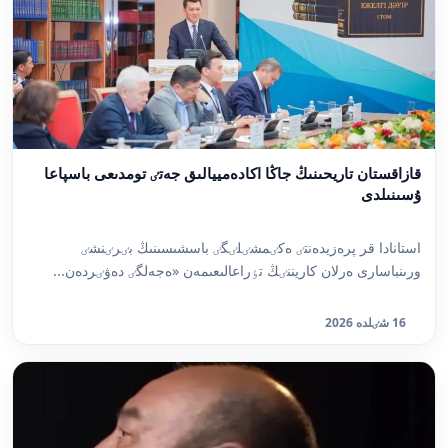
قازاقستان تاريحىنىڭ جاڭا اكادەمييالىق جەتٸ تومدىعى باسپاعا
ۇسىنىلدى
استانادا قر پرەزيدەنتٸ ەكٸمشٸلٸگٸ باسشىسىنىڭ بٸرٸنشٸ
ورىنباسارى ەرلان كاريننٸڭ تٶراعالىعىمەن «ەجەلگٸ دەۋٸردەن...
16 شٸلدە 2026