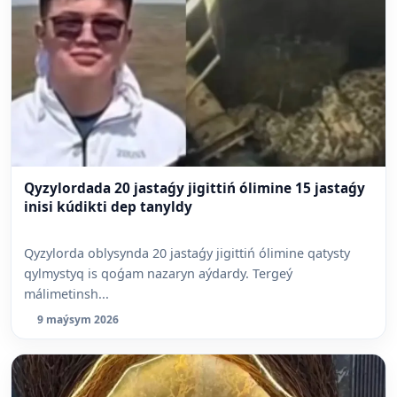
Qyzylordada 20 jastaǵy jigittiń ólimine 15 jastaǵy
inisi kúdikti dep tanyldy
Qyzylorda oblysynda 20 jastaǵy jigittiń ólimine qatysty
qylmystyq is qoǵam nazaryn aýdardy. Tergeý
málimetinsh...
9 maýsym 2026