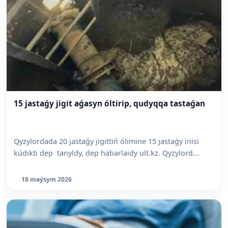
15 jastaǵy jigit aǵasyn óltirip, qudyqqa tastaǵan
Qyzylordada 20 jastaǵy jigittiń ólimine 15 jastaǵy inisi
kúdikti dep tanyldy, dep habarlaidy ult.kz. Qyzylord...
18 maýsym 2026