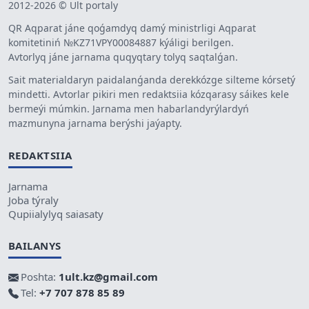
2012-2026 © Ult portaly
QR Aqparat jáne qoǵamdyq damý ministrligi Aqparat
komitetiniń №KZ71VPY00084887 kýáligi berilgen.
Avtorlyq jáne jarnama quqyqtary tolyq saqtalǵan.
Sait materialdaryn paidalanǵanda derekkózge silteme kórsetý
mindetti. Avtorlar pikiri men redaktsiia kózqarasy sáikes kele
bermeýi múmkin. Jarnama men habarlandyrýlardyń
mazmunyna jarnama berýshi jaýapty.
REDAKTSIIA
Jarnama
Joba týraly
Qupiialylyq saiasaty
BAILANYS
Poshta:
1ult.kz@gmail.com
Tel:
+7 707 878 85 89