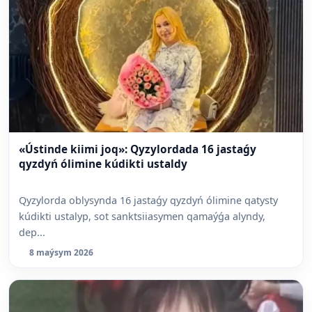
«Ústinde kiimi joq»: Qyzylordada 16 jastaǵy
qyzdyń ólimine kúdikti ustaldy
Qyzylorda oblysynda 16 jastaǵy qyzdyń ólimine qatysty
kúdikti ustalyp, sot sanktsiiasymen qamaýǵa alyndy,
dep...
8 maýsym 2026