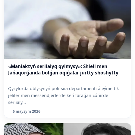
«Maniaktyń seriialyq qylmysy»: Shieli men
Jańaqorǵanda bolǵan oqiǵalar jurtty shoshytty
Qyzylorda oblysynyń politsiia departamenti áleýmettik
jeliler men messendjerlerde keń taraǵan «óńirde
seriialy...
6 maýsym 2026