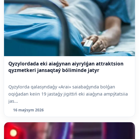
Qyzylordada eki aiaǵynan aiyrylǵan attraktsion
qyzmetkeri jansaqtaý bóliminde jatyr
Qyzylorda qalasyndaǵy «Arai» saiabaǵynda bolǵan
oqiǵadan keiin 19 jastaǵy jigittiń eki aiaǵyna ampýtatsiia
jas...
16 maýsym 2026