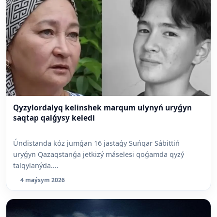
Qyzylordalyq kelinshek marqum ulynyń uryǵyn
saqtap qalǵysy keledi
Úndistanda kóz jumǵan 16 jastaǵy Suńqar Sábittiń
uryǵyn Qazaqstanǵa jetkizý máselesi qoǵamda qyzý
talqylanýda....
4 maýsym 2026