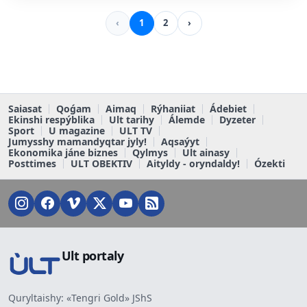
‹
1
2
›
Saiasat
Qoǵam
Aimaq
Rýhaniiat
Ádebiet
Ekinshi respýblika
Ult tarihy
Álemde
Dyzeter
Sport
U magazine
ULT TV
Jumysshy mamandyqtar jyly!
Aqsaýyt
Ekonomika jáne biznes
Qylmys
Ult ainasy
Posttimes
ULT OBEKTIV
Aityldy - oryndaldy!
Ózekti
Ult portaly
Quryltaishy: «Tengri Gold» JShS