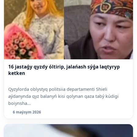
16 jastaǵy qyzdy óltirip, jalańash sýǵa laqtyryp
ketken
Qyzylorda oblystyq politsiia departamenti Shieli
aýdanynda qyz balanyń kisi qolynan qaza tabý kúdigi
boiynsha...
6 maýsym 2026