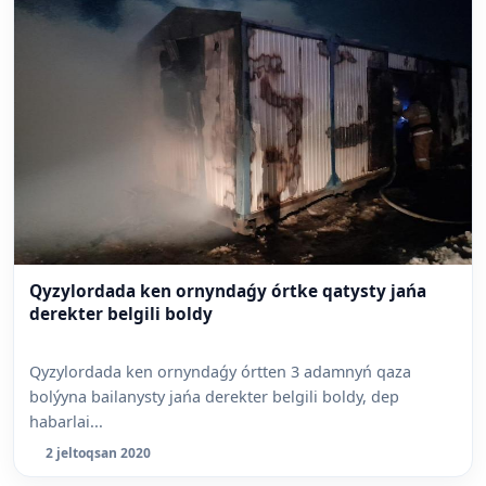
Qyzylordada ken ornyndaǵy órtke qatysty jańa
derekter belgili boldy
Qyzylordada ken ornyndaǵy órtten 3 adamnyń qaza
bolýyna bailanysty jańa derekter belgili boldy, dep
habarlai...
2 jeltoqsan 2020