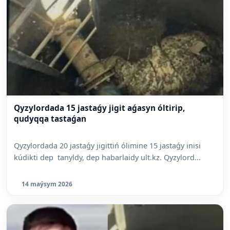
Qyzylordada 15 jastaǵy jigit aǵasyn óltirip,
qudyqqa tastaǵan
Qyzylordada 20 jastaǵy jigittiń ólimine 15 jastaǵy inisi
kúdikti dep tanyldy, dep habarlaidy ult.kz. Qyzylord...
14 maýsym 2026