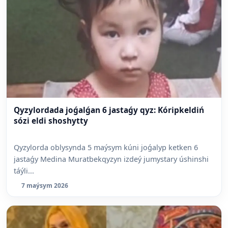
Qyzylordada joǵalǵan 6 jastaǵy qyz: Kóripkeldiń
sózi eldi shoshytty
Qyzylorda oblysynda 5 maýsym kúni joǵalyp ketken 6
jastaǵy Medina Muratbekqyzyn izdeý jumystary úshinshi
táýli...
7 maýsym 2026