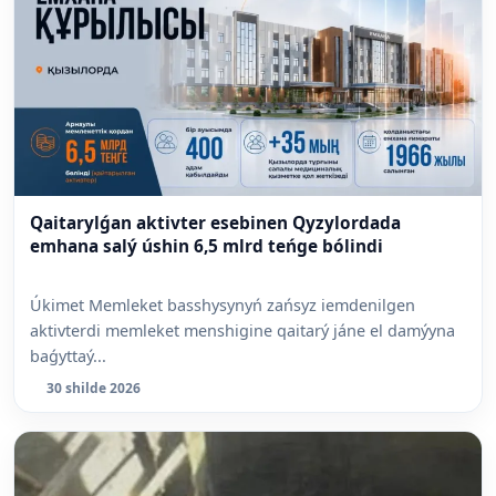
Qaitarylǵan aktivter esebinen Qyzylordada
emhana salý úshin 6,5 mlrd teńge bólindi
Úkimet Memleket basshysynyń zańsyz iemdenilgen
aktivterdi memleket menshigine qaitarý jáne el damýyna
baǵyttaý...
30 shilde 2026