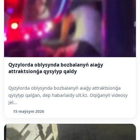
Qyzylorda oblysynda bozbalanyń aiaǵy
attraktsionǵa qysylyp qaldy
Qyzylorda oblysynda bozbalanyń aiaǵy attraktsionǵa
qysylyp qalǵan, dep habarlaidy ult.kz. Oqiǵanyń videosy
jel...
15 maýsym 2026