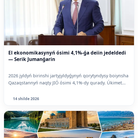
El ekonomikasynyń ósimi 4,1%-ǵa deiin jedeldedi
— Serik Jumanǵarin
2026 jyldyń birinshi jartyjyldyǵynyń qorytyndysy boiynsha
Qazaqstannyń naqty JIÓ ósimi 4,1%-dy qurady. Úkimet...
14 shilde 2026