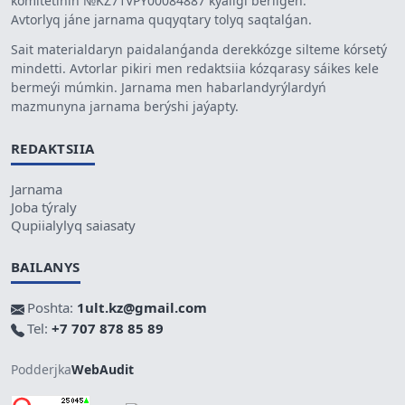
komitetiniń №KZ71VPY00084887 kýáligi berilgen.
Avtorlyq jáne jarnama quqyqtary tolyq saqtalǵan.
Sait materialdaryn paidalanǵanda derekkózge silteme kórsetý
mindetti. Avtorlar pikiri men redaktsiia kózqarasy sáikes kele
bermeýi múmkin. Jarnama men habarlandyrýlardyń
mazmunyna jarnama berýshi jaýapty.
REDAKTSIIA
Jarnama
Joba týraly
Qupiialylyq saiasaty
BAILANYS
Poshta:
1ult.kz@gmail.com
Tel:
+7 707 878 85 89
Podderjka
WebAudit