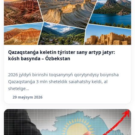
Qazaqstanǵa keletin týrister sany artyp jatyr:
kósh basynda – Ózbekstan
2026 jyldyń birinshi toqsanynyń qorytyndysy boiynsha
Qazaqstanǵa 3 mln sheteldik saiahatshy keldi, al
shetelge...
29 maýsym 2026