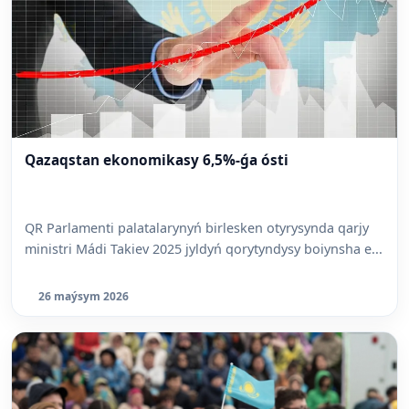
Qazaqstan ekonomikasy 6,5%-ǵa ósti
QR Parlamenti palatalarynyń birlesken otyrysynda qarjy
ministri Mádi Takiev 2025 jyldyń qorytyndysy boiynsha e...
26 maýsym 2026