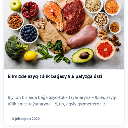
Elimizde azyq-túlik baǵasy 9,6 paiyzǵa ósti
Biyl on bir aida baǵa azyq-túlik taýarlaryna – 9,6%, azyq-
túlik emes taýarlaryna – 5,1%, aqyly qyzmetterge 3...
3 jeltoqsan 2020