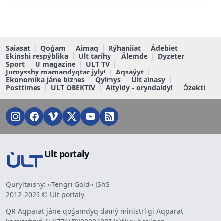
Saiasat
Qoǵam
Aimaq
Rýhaniiat
Ádebiet
Ekinshi respýblika
Ult tarihy
Álemde
Dyzeter
Sport
U magazine
ULT TV
Jumysshy mamandyqtar jyly!
Aqsaýyt
Ekonomika jáne biznes
Qylmys
Ult ainasy
Posttimes
ULT OBEKTIV
Aityldy - oryndaldy!
Ózekti
Ult portaly
Quryltaishy: «Tengri Gold» JShS
2012-2026 © Ult portaly
QR Aqparat jáne qoǵamdyq damý ministrligi Aqparat