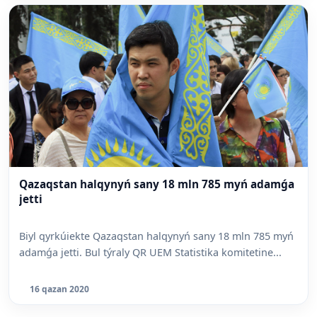
Qazaqstan halqynyń sany 18 mln 785 myń adamǵa
jetti
Biyl qyrkúiekte Qazaqstan halqynyń sany 18 mln 785 myń
adamǵa jetti. Bul týraly QR UEM Statistika komitetine...
16 qazan 2020