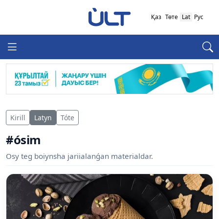
Қаз
Төте
Lat
Рус
Kirill
Latyn
Tóte
#ósim
Osy teg boiynsha jariialanǵan materialdar.