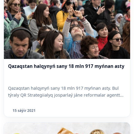
Qazaqstan halqynyń sany 18 mln 917 myńnan asty
Qazaqstan halqynyń sany 18 mln 917 myńnan asty. Bul
týraly QR Strategiialyq josparlaý jáne reformalar agentt...
15 sáýir 2021