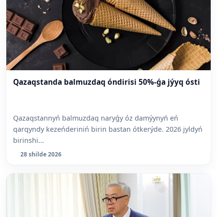
Qazaqstanda balmuzdaq óndirisi 50%-ǵa jýyq ósti
Qazaqstannyń balmuzdaq naryǵy óz damýynyń eń
qarqyndy kezeńderiniń birin bastan ótkerýde. 2026 jyldyń
birinshi...
28 shilde 2026