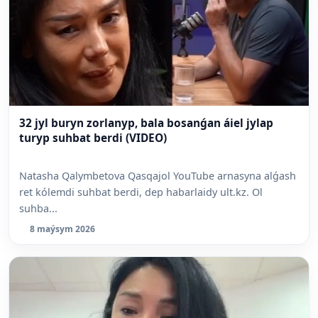
32 jyl buryn zorlanyp, bala bosanǵan áiel jylap
turyp suhbat berdi (VIDEO)
Natasha Qalymbetova Qasqajol YouTube arnasyna alǵash
ret kólemdi suhbat berdi, dep habarlaidy ult.kz. Ol
suhba...
8 maýsym 2026