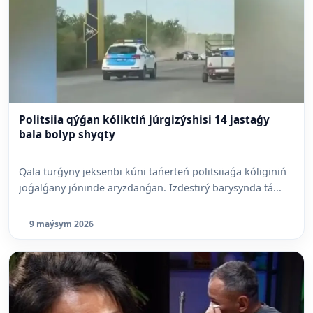
Politsiia qýǵan kóliktiń júrgizýshisi 14 jastaǵy
bala bolyp shyqty
Qala turǵyny jeksenbi kúni tańerteń politsiiaǵa kóliginiń
joǵalǵany jóninde aryzdanǵan. Izdestirý barysynda tá...
9 maýsym 2026