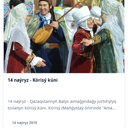
14 naýryz - Kórisý kúni
14 naýryz - Qazaqstannyń Batys aimaǵyndaǵy jurtshylyq
toilaityn kórisý kúni. Kórisý (Mańǵystaý óńirinde "Ama...
14 naýryz 2019