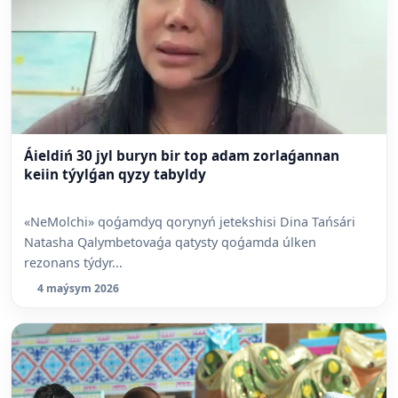
Áieldiń 30 jyl buryn bir top adam zorlaǵannan
keiin týylǵan qyzy tabyldy
«NeMolchi» qoǵamdyq qorynyń jetekshisi Dina Tańsári
Natasha Qalymbetovaǵa qatysty qoǵamda úlken
rezonans týdyr...
4 maýsym 2026