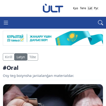
Қаз
Төте
Lat
Рус
Kirill
Latyn
Tóte
#Oral
Osy teg boiynsha jariialanǵan materialdar.