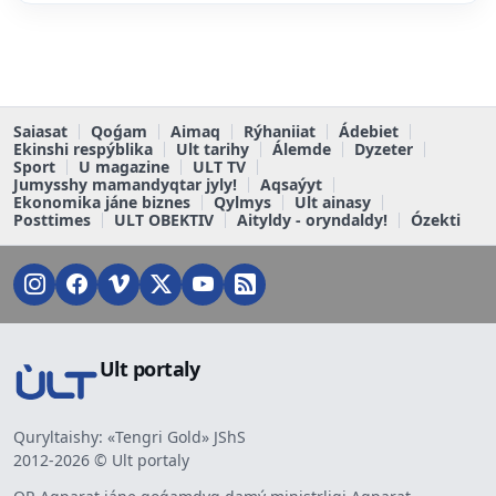
Saiasat
Qoǵam
Aimaq
Rýhaniiat
Ádebiet
Ekinshi respýblika
Ult tarihy
Álemde
Dyzeter
Sport
U magazine
ULT TV
Jumysshy mamandyqtar jyly!
Aqsaýyt
Ekonomika jáne biznes
Qylmys
Ult ainasy
Posttimes
ULT OBEKTIV
Aityldy - oryndaldy!
Ózekti
Ult portaly
Quryltaishy: «Tengri Gold» JShS
2012-2026 © Ult portaly