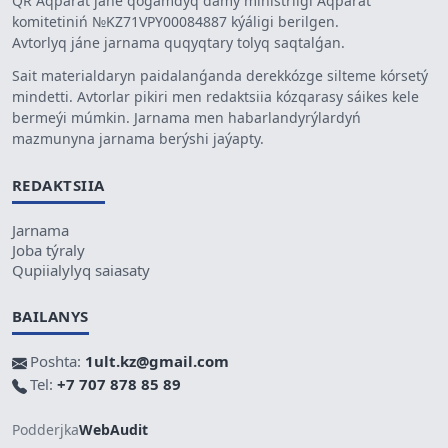
QR Aqparat jáne qoǵamdyq damý ministrligi Aqparat
komitetiniń №KZ71VPY00084887 kýáligi berilgen.
Avtorlyq jáne jarnama quqyqtary tolyq saqtalǵan.
Sait materialdaryn paidalanǵanda derekkózge silteme kórsetý
mindetti. Avtorlar pikiri men redaktsiia kózqarasy sáikes kele
bermeýi múmkin. Jarnama men habarlandyrýlardyń
mazmunyna jarnama berýshi jaýapty.
REDAKTSIIA
Jarnama
Joba týraly
Qupiialylyq saiasaty
BAILANYS
Poshta:
1ult.kz@gmail.com
Tel:
+7 707 878 85 89
Podderjka
WebAudit