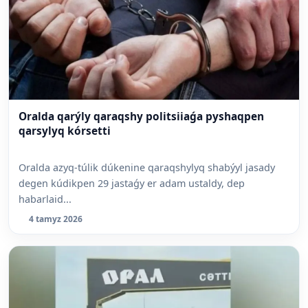
Oralda qarýly qaraqshy politsiiaǵa pyshaqpen
qarsylyq kórsetti
Oralda azyq-túlik dúkenine qaraqshylyq shabýyl jasady
degen kúdikpen 29 jastaǵy er adam ustaldy, dep
habarlaid...
4 tamyz 2026