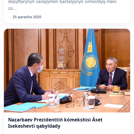
depýttarynyń sailaýymen bastalýynyń simvoldyq máni
zo...
25 qarasha 2020
Nazarbaev Prezidenttiń kómekshisi Áset
Isekeshevti qabyldady