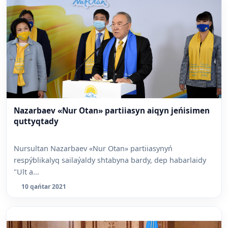
Nazarbaev «Nur Otan» partiiasyn aiqyn jeńisimen
quttyqtady
Nursultan Nazarbaev «Nur Otan» partiiasynyń
respýblikalyq sailaýaldy shtabyna bardy, dep habarlaidy
"Ult a...
10 qańtar 2021