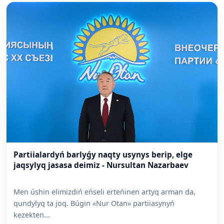
Partiialardyń barlyǵy naqty usynys berip, elge
jaqsylyq jasasa deimiz - Nursultan Nazarbaev
Men úshin elimizdiń eńseli erteńinen artyq arman da,
qundylyq ta joq. Búgin «Nur Otan» partiiasynyń
kezekten...