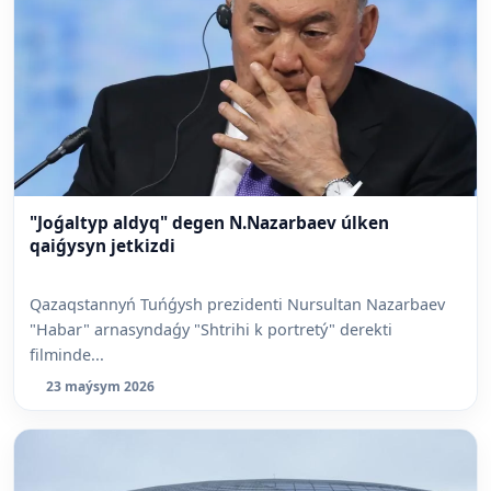
"Joǵaltyp aldyq" degen N.Nazarbaev úlken
qaiǵysyn jetkizdi
Qazaqstannyń Tuńǵysh prezidenti Nursultan Nazarbaev
"Habar" arnasyndaǵy "Shtrihi k portretý" derekti
filminde...
23 maýsym 2026