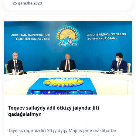
25 qarasha 2020
Toqaev sailaýdy ádil ótkizý jaiynda: Jiti
qadaǵalaimyn
Táýelsizdigimizdiń 30 jyldyǵy Májilis jáne máslihattar