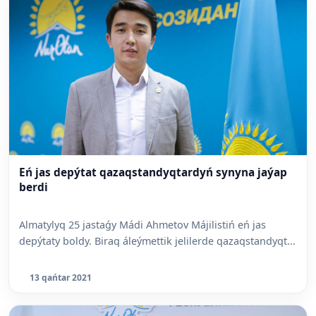
Eń jas depýtat qazaqstandyqtardyń synyna jaýap
berdi
Almatylyq 25 jastaǵy Mádi Ahmetov Májilistiń eń jas
depýtaty boldy. Biraq áleýmettik jelilerde qazaqstandyqt...
13 qańtar 2021