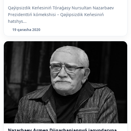
Qaýipsizdik Keńesiniń Tóraǵasy Nursultan Nazarbaev
Prezidenttiń kómekshisi – Qaýipsizdik Keńesiniń
hatshys...
19 qarasha 2020
Nazarbaev Armen Djigarhaniannyń jaqyndaryna