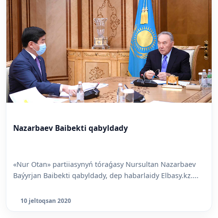
Nazarbaev Baibekti qabyldady
«Nur Otan» partiiasynyń tóraǵasy Nursultan Nazarbaev
Baýyrjan Baibekti qabyldady, dep habarlaidy Elbasy.kz....
10 jeltoqsan 2020