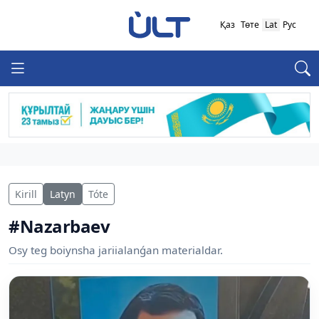
Қаз
Төте
Lat
Рус
Kirill
Latyn
Tóte
#Nazarbaev
Osy teg boiynsha jariialanǵan materialdar.