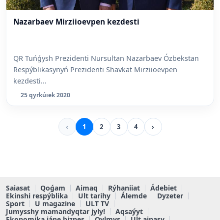
Nazarbaev Mirziioevpen kezdesti
QR Tuńǵysh Prezidenti Nursultan Nazarbaev Ózbekstan
Respýblikasynyń Prezidenti Shavkat Mirziioevpen
kezdesti...
25 qyrkúıek 2020
‹
1
2
3
4
›
Saiasat
Qoǵam
Aimaq
Rýhaniiat
Ádebiet
Ekinshi respýblika
Ult tarihy
Álemde
Dyzeter
Sport
U magazine
ULT TV
Jumysshy mamandyqtar jyly!
Aqsaýyt
Ekonomika jáne biznes
Qylmys
Ult ainasy