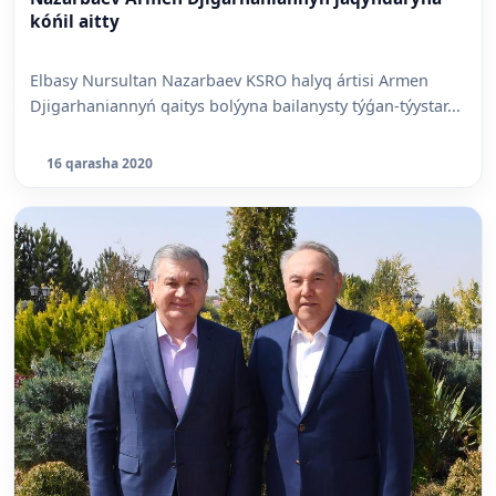
kóńil aitty
Elbasy Nursultan Nazarbaev KSRO halyq ártisi Armen
Djigarhaniannyń qaitys bolýyna bailanysty týǵan-týystar...
16 qarasha 2020