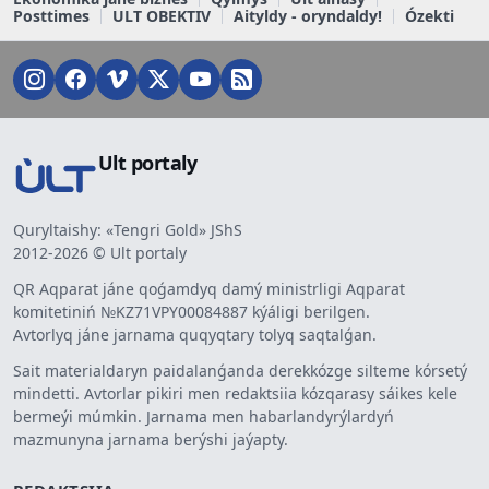
Posttimes
ULT OBEKTIV
Aityldy - oryndaldy!
Ózekti
Ult portaly
Quryltaishy: «Tengri Gold» JShS
2012-2026 © Ult portaly
QR Aqparat jáne qoǵamdyq damý ministrligi Aqparat
komitetiniń №KZ71VPY00084887 kýáligi berilgen.
Avtorlyq jáne jarnama quqyqtary tolyq saqtalǵan.
Sait materialdaryn paidalanǵanda derekkózge silteme kórsetý
mindetti. Avtorlar pikiri men redaktsiia kózqarasy sáikes kele
bermeýi múmkin. Jarnama men habarlandyrýlardyń
mazmunyna jarnama berýshi jaýapty.