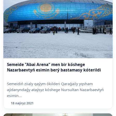
Semeide "Abai Arena" men bir kóshege
Nazarbaevtyń esimin berý bastamasy kóterildi
Semeidiń ziialy qaýym ókilderi Qaraǵaily yqsham
aýdanyndaǵy ataýsyz kóshege Nursultan Nazarbaevtyń
esimin...
18 naýryz 2021