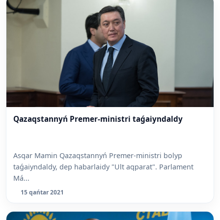
Qazaqstannyń Premer-ministri taǵaiyndaldy
Asqar Mamin Qazaqstannyń Premer-ministri bolyp
taǵaiyndaldy, dep habarlaidy "Ult aqparat". Parlament
Má...
15 qańtar 2021