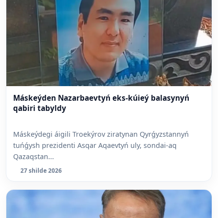
Máskeýden Nazarbaevtyń eks-kúieý balasynyń
qabiri tabyldy
Máskeýdegi áigili Troekýrov ziratynan Qyrǵyzstannyń
tuńǵysh prezidenti Asqar Aqaevtyń uly, sondai-aq
Qazaqstan...
27 shilde 2026