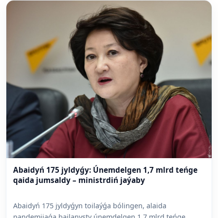
Abaidyń 175 jyldyǵy: Únemdelgen 1,7 mlrd teńge
qaida jumsaldy – ministrdiń jaýaby
Abaidyń 175 jyldyǵyn toilaýǵa bólingen, alaida
pandemiiaǵa bailanysty únemdelgen 1,7 mlrd teńge