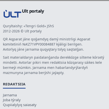
Ult portaly
Quryltaishy: «Tengri Gold» JShS
2012-2026 © Ult portaly
QR Aqparat jáne qoǵamdyq damý ministrligi Aqparat
komitetiniń №KZ71VPY00084887 kýáligi berilgen.
Avtorlyq jáne jarnama quqyqtary tolyq saqtalǵan.
Sait materialdaryn paidalanǵanda derekkózge silteme kórsetý
mindetti. Avtorlar pikiri men redaktsiia kózqarasy sáikes kele
bermeýi múmkin. Jarnama men habarlandyrýlardyń
mazmunyna jarnama berýshi jaýapty.
REDAKTSIIA
Jarnama
Joba týraly
Qupiialylyq saiasaty