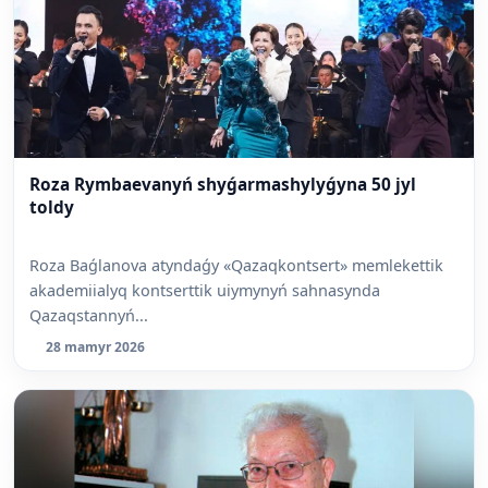
Roza Rymbaevanyń shyǵarmashylyǵyna 50 jyl
toldy
Roza Baǵlanova atyndaǵy «Qazaqkontsert» memlekettik
akademiialyq kontserttik uiymynyń sahnasynda
Qazaqstannyń...
28 mamyr 2026