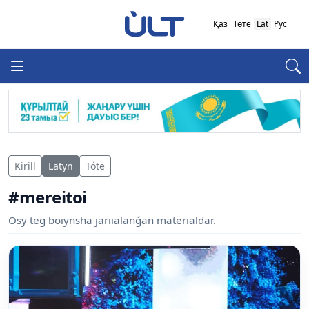
Қаз
Төте
Lat
Рус
Kirill
Latyn
Tóte
#mereitoi
Osy teg boiynsha jariialanǵan materialdar.