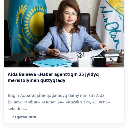
Aida Balaeva «Habar agenttigin 25 jyldyq
mereitoiymen quttyqtady
Búgin Aqparat jáne qoǵamdyq damý ministri Aida
Balaeva «Habar», «Habar 24», «Kazakh TV», «El arna»
sekildi a...
23 qazan 2020