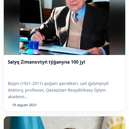
Salyq Zimanovtyń týǵanyna 100 jyl
Búgin (1921-2011) qoǵam qairatkeri, zań ǵylymynyń
doktory, professor, Qazaqstan Respýblikasy Ǵylym
akademi...
19 aqpan 2021