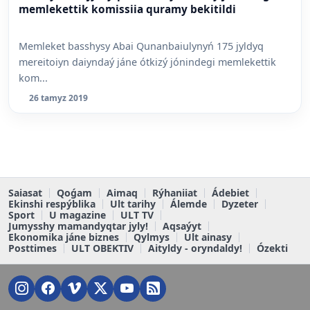
memlekettik komissiia quramy bekitildi
Memleket basshysy Abai Qunanbaiulynyń 175 jyldyq
mereitoiyn daiyndaý jáne ótkizý jónindegi memlekettik
kom...
26 tamyz 2019
Saiasat
Qoǵam
Aimaq
Rýhaniiat
Ádebiet
Ekinshi respýblika
Ult tarihy
Álemde
Dyzeter
Sport
U magazine
ULT TV
Jumysshy mamandyqtar jyly!
Aqsaýyt
Ekonomika jáne biznes
Qylmys
Ult ainasy
Posttimes
ULT OBEKTIV
Aityldy - oryndaldy!
Ózekti