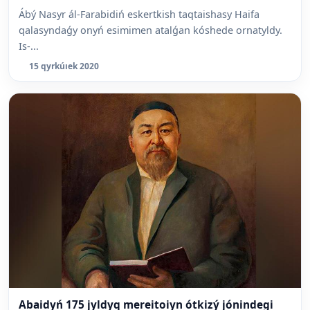
Ábý Nasyr ál-Farabidiń eskertkish taqtaishasy Haifa
qalasyndaǵy onyń esimimen atalǵan kóshede ornatyldy.
Is-...
15 qyrkúıek 2020
Abaidyń 175 jyldyq mereitoiyn ótkizý jónindegi