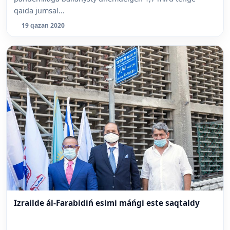
qaida jumsal...
19 qazan 2020
Izrailde ál-Farabidiń esimi máńgi este saqtaldy