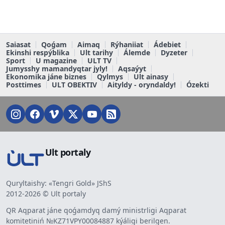
Saiasat
Qoǵam
Aimaq
Rýhaniiat
Ádebiet
Ekinshi respýblika
Ult tarihy
Álemde
Dyzeter
Sport
U magazine
ULT TV
Jumysshy mamandyqtar jyly!
Aqsaýyt
Ekonomika jáne biznes
Qylmys
Ult ainasy
Posttimes
ULT OBEKTIV
Aityldy - oryndaldy!
Ózekti
Ult portaly
Quryltaishy: «Tengri Gold» JShS
2012-2026 © Ult portaly
QR Aqparat jáne qoǵamdyq damý ministrligi Aqparat
komitetiniń №KZ71VPY00084887 kýáligi berilgen.