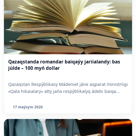
Qazaqstanda romandar baiqaýy jariialandy: bas
júlde – 100 myń dollar
Qazaqstan Respýblikasy Mádeniet jáne aqparat ministrligi
«Qala hikaialary» atty jańa respýblikalyq ádebi baiqa...
17 maýsym 2026