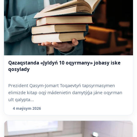
Qazaqstanda «Jyldyń 10 oqyrmany» jobasy iske
qosylady
Prezident Qasym-Jomart Toqaevtyń tapsyrmasymen
elimizde kitap oqý mádenietin damytýǵa jáne oqyrman
ult qalypta...
4 maýsym 2026