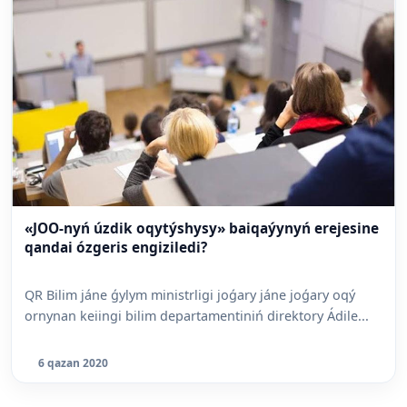
«JOO-nyń úzdik oqytýshysy» baiqaýynyń erejesine
qandai ózgeris engiziledi?
QR Bilim jáne ǵylym ministrligi joǵary jáne joǵary oqý
ornynan keiingi bilim departamentiniń direktory Ádile...
6 qazan 2020