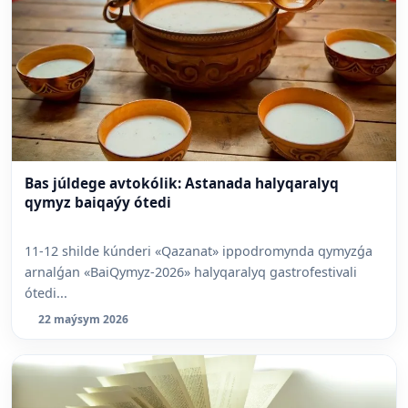
Bas júldege avtokólik: Astanada halyqaralyq
qymyz baiqaýy ótedi
11-12 shilde kúnderi «Qazanat» ippodromynda qymyzǵa
arnalǵan «BaiQymyz-2026» halyqaralyq gastrofestivali
ótedi...
22 maýsym 2026