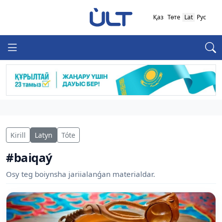
Қаз
Төте
Lat
Рус
Kirill
Latyn
Tóte
#baiqaý
Osy teg boiynsha jariialanǵan materialdar.