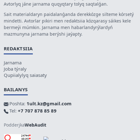
Avtorlyq jáne jarnama quqyqtary tolyq saqtalǵan.
Sait materialdaryn paidalanǵanda derekkózge silteme kórsetý
mindetti. Avtorlar pikiri men redaktsiia kózqarasy sáikes kele
bermeýi múmkin. Jarnama men habarlandyrýlardyń
mazmunyna jarnama berýshi jaýapty.
REDAKTSIIA
Jarnama
Joba týraly
Qupiialylyq saiasaty
BAILANYS
Poshta:
1ult.kz@gmail.com
Tel:
+7 707 878 85 89
Podderjka
WebAudit