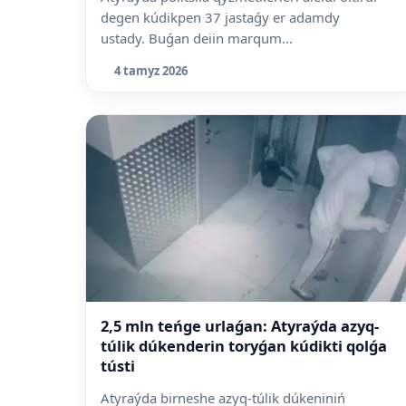
degen kúdikpen 37 jastaǵy er adamdy
ustady. Buǵan deiin marqum...
4 tamyz 2026
2,5 mln teńge urlaǵan: Atyraýda azyq-
túlik dúkenderin toryǵan kúdikti qolǵa
tústi
Atyraýda birneshe azyq-túlik dúkeniniń