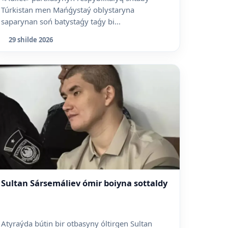
Túrkistan men Mańǵystaý oblystaryna
saparynan soń batystaǵy taǵy bi...
29 shilde 2026
Sultan Sársemáliev ómir boiyna sottaldy
Atyraýda bútin bir otbasyny óltirgen Sultan