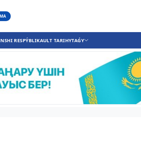
АМА
INSHI RESPÝBLIKA
ULT TARIHY
TAǴY