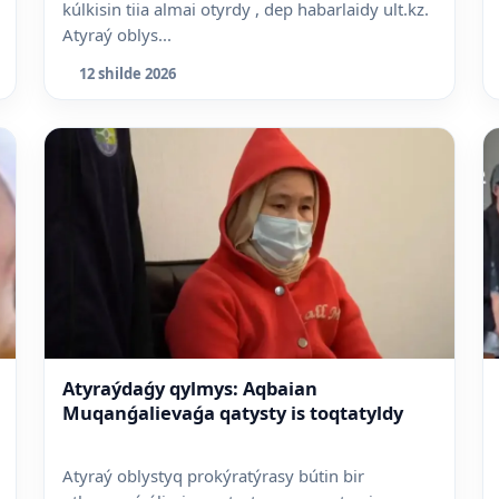
kúlkisin tiia almai otyrdy , dep habarlaidy ult.kz.
Atyraý oblys...
12 shilde 2026
Atyraýdaǵy qylmys: Aqbaian
Muqanǵalievaǵa qatysty is toqtatyldy
Atyraý oblystyq prokýratýrasy bútin bir