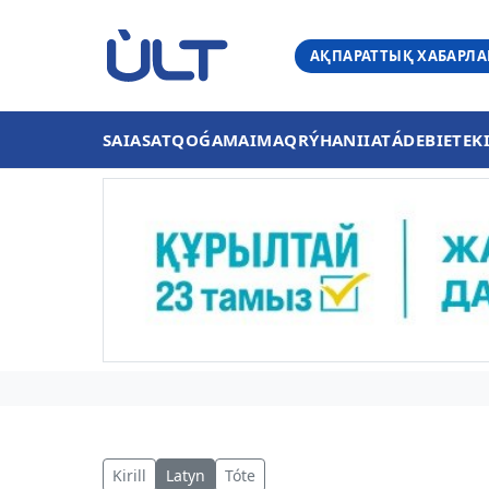
АҚПАРАТТЫҚ ХАБАРЛ
SAIASAT
QOǴAM
AIMAQ
RÝHANIIAT
ÁDEBIET
EK
Kirill
Latyn
Tóte