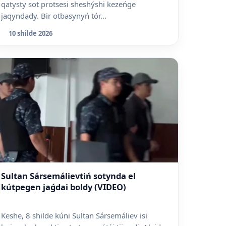
qatysty sot protsesi sheshýshi kezeńge
jaqyndady. Bir otbasynyń tór...
10 shilde 2026
Sultan Sársemálievtiń sotynda el
kútpegen jaǵdai boldy (VIDEO)
Keshe, 8 shilde kúni Sultan Sársemáliev isi