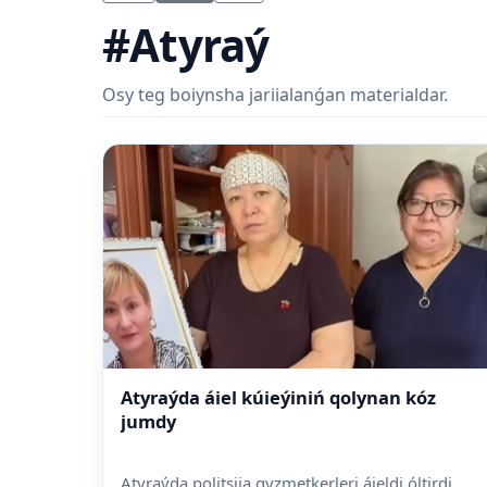
#Atyraý
Osy teg boiynsha jariialanǵan materialdar.
Atyraýda áiel kúieýiniń qolynan kóz
jumdy
Atyraýda politsiia qyzmetkerleri áieldi óltirdi