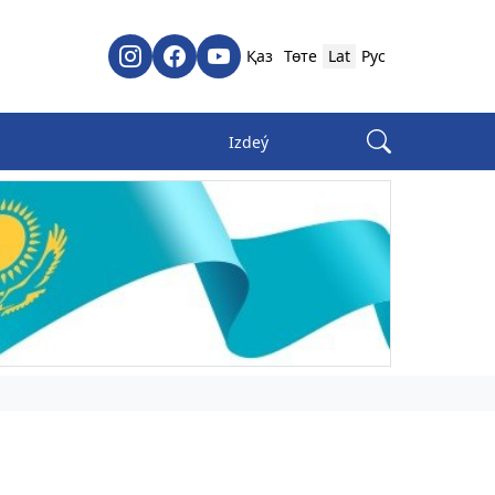
Қаз
Төте
Lat
Рус