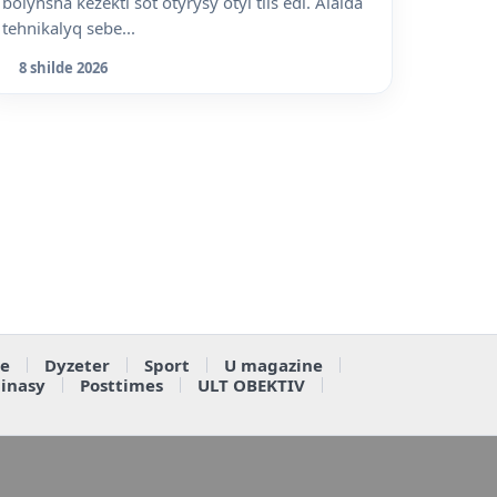
boiynsha kezekti sot otyrysy ótýi tiis edi. Alaida
tehnikalyq sebe...
8 shilde 2026
e
Dyzeter
Sport
U magazine
ainasy
Posttimes
ULT OBEKTIV