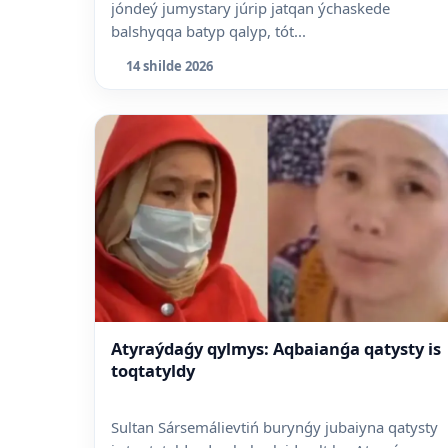
jóndeý jumystary júrip jatqan ýchaskede
balshyqqa batyp qalyp, tót...
14 shilde 2026
Atyraýdaǵy qylmys: Aqbaianǵa qatysty is
toqtatyldy
Sultan Sársemálievtiń burynǵy jubaiyna qatysty