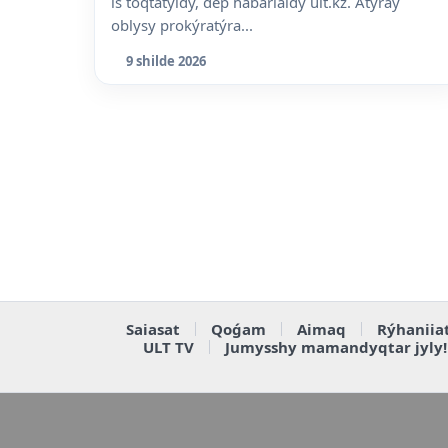
is toqtatyldy, dep habarlaidy ult.kz. Atyraý
oblysy prokýratýra...
9 shilde 2026
Saiasat
Qoǵam
Aimaq
Rýhaniia
ULT TV
Jumysshy mamandyqtar jyly!