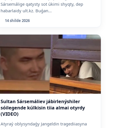
Sársemálige qatysty sot úkimi shyqty, dep
habarlaidy ult.kz. Buǵan...
14 shilde 2026
Sultan Sársemáliev jábirlenýshiler
sóilegende kúlkisin tiia almai otyrdy
(VIDEO)
Atyraý oblysyndaǵy Jangeldin tragediiasyna