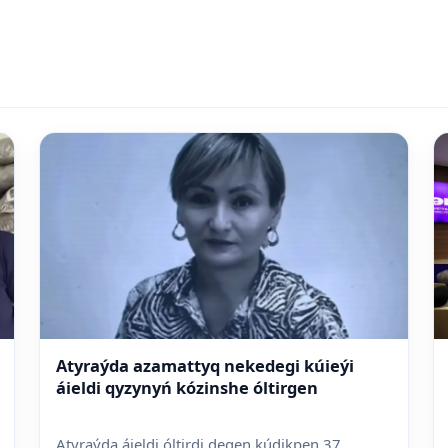
Atyraýda azamattyq nekedegi kúieýi
áieldi qyzynyń kózinshe óltirgen
Atyraýda áieldi óltirdi degen kúdikpen 37