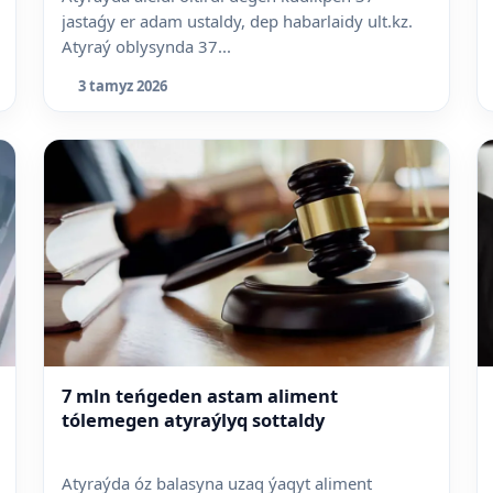
jastaǵy er adam ustaldy, dep habarlaidy ult.kz.
Atyraý oblysynda 37...
3 tamyz 2026
7 mln teńgeden astam aliment
tólemegen atyraýlyq sottaldy
Atyraýda óz balasyna uzaq ýaqyt aliment