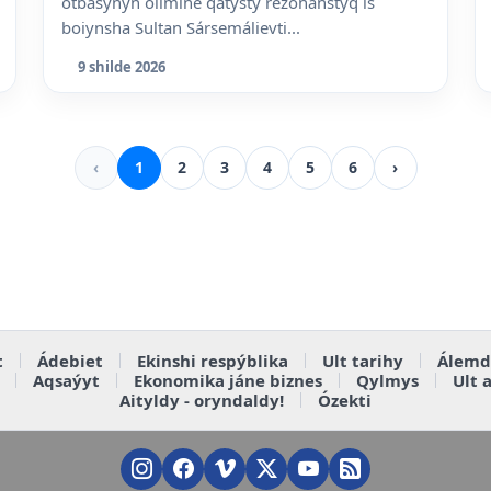
otbasynyń ólimine qatysty rezonanstyq is
boiynsha Sultan Sársemálievti...
9 shilde 2026
‹
1
2
3
4
5
6
›
t
Ádebiet
Ekinshi respýblika
Ult tarihy
Álemd
Aqsaýyt
Ekonomika jáne biznes
Qylmys
Ult 
Aityldy - oryndaldy!
Ózekti