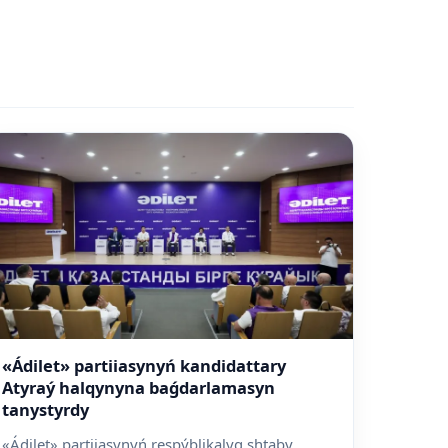
«Ádilet» partiiasynyń kandidattary
Atyraý halqynyna baǵdarlamasyn
tanystyrdy
«Ádilet» partiiasynyń respýblikalyq shtaby