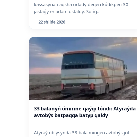
kassasynan aqsha urlady degen kúdikpen 30
jastaǵy er adam ustaldy. Sońǵ...
22 shilde 2026
33 balanyń ómirine qaýip tóndi: Atyraýda
avtobýs batpaqqa batyp qaldy
Atyraý oblysynda 33 bala mingen avtobýs jol