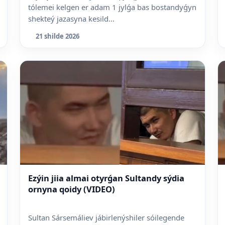
tólemei kelgen er adam 1 jylǵa bas bostandyǵyn
shekteý jazasyna kesild...
21 shilde 2026
Ezýin jiia almai otyrǵan Sultandy sýdia
ornyna qoidy (VIDEO)
Sultan Sársemáliev jábirlenýshiler sóilegende