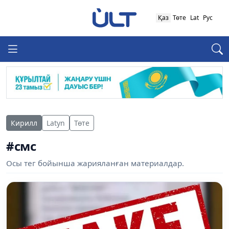
Қаз
Төте
Lat
Рус
Кирилл
Latyn
Төте
#смс
Осы тег бойынша жарияланған материалдар.