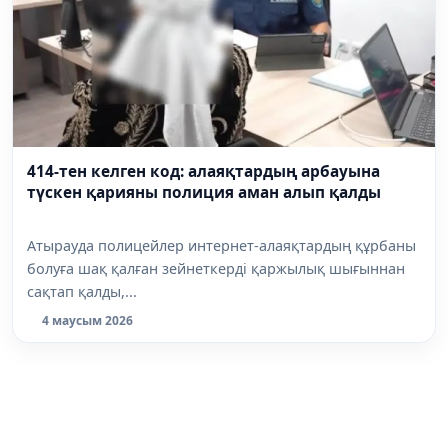
414-тен келген код: алаяқтардың арбауына
түскен қарияны полиция аман алып қалды
Атырауда полицейлер интернет-алаяқтардың құрбаны
болуға шақ қалған зейнеткерді қаржылық шығыннан
сақтап қалды,...
4 маусым 2026