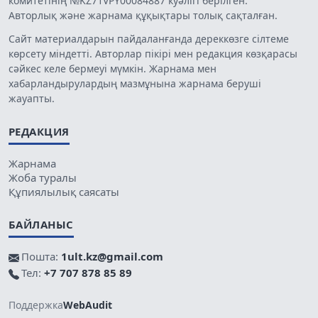
комитетінің №KZ71VPY00084887 куәлігі берілген.
Авторлық және жарнама құқықтары толық сақталған.
Сайт материалдарын пайдаланғанда дереккөзге сілтеме
көрсету міндетті. Авторлар пікірі мен редакция көзқарасы
сәйкес келе бермеуі мүмкін. Жарнама мен
хабарландырулардың мазмұнына жарнама беруші
жауапты.
РЕДАКЦИЯ
Жарнама
Жоба туралы
Құпиялылық саясаты
БАЙЛАНЫС
Пошта:
1ult.kz@gmail.com
Тел:
+7 707 878 85 89
Поддержка
WebAudit