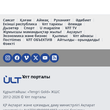
Саясат
Қоғам
Аймақ
Руханият
Әдебиет
Екінші республика
Ұлт тарихы
Әлемде
Дызетер
Спорт
U magazine
ҰЛТ TV
Жұмысшы мамандықтар жылы!
Ақсауыт
Экономика және бизнес
Қылмыс
Ұлт айнасы
Постtimes
ҰЛТ ОБЪЕКТИВ
Айтылды - орындалды!
Өзекті
Ұлт порталы
Құрылтайшы: «Tengri Gold» ЖШС
2012-2026 © Ұлт порталы
ҚР Ақпарат және қоғамдық даму министрлігі Ақпарат