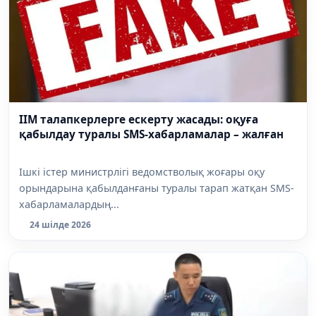
ІІМ талапкерлерге ескерту жасады: оқуға
қабылдау туралы SMS-хабарламалар – жалған
Ішкі істер министрлігі ведомстволық жоғары оқу
орындарына қабылданғаны туралы тарап жатқан SMS-
хабарламалардың...
24 шілде 2026