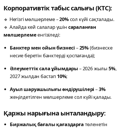
Корпоративтік табыс салығы (КТС):
🔹 Негізгі мөлшерлеме –
20%
сол күйі сақталады.
🔹 Алайда кей салалар үшін
сараланған
мөлшерлеме
енгізіледі:
Банктер мен ойын бизнесі
–
25%
(бизнеске
несие беретін банктерді қоспағанда);
Әлеуметтік сала ұйымдары
– 2026 жылы
5%
,
2027 жылдан бастап
10%
;
Ауыл шаруашылығы өндірушілері
–
3%
жеңілдетілген мөлшерлеме сол күйі қалады.
Қаржы нарығына ынталандыру:
Биржалық бағалы қағаздарға
төленетін