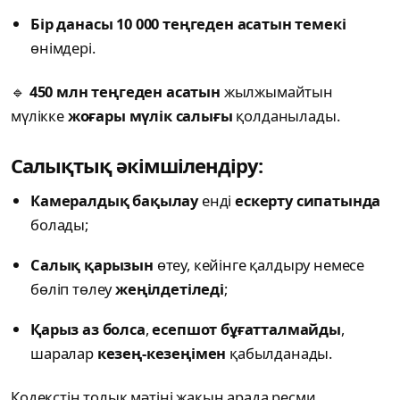
Бір данасы 10 000 теңгеден асатын темекі
өнімдері.
🔹
450 млн теңгеден асатын
жылжымайтын
мүлікке
жоғары мүлік салығы
қолданылады.
Салықтық әкімшілендіру:
Камералдық бақылау
енді
ескерту сипатында
болады;
Салық қарызын
өтеу, кейінге қалдыру немесе
бөліп төлеу
жеңілдетіледі
;
Қарыз аз болса
,
есепшот бұғатталмайды
,
шаралар
кезең-кезеңімен
қабылданады.
Кодекстің толық мәтіні жақын арада ресми