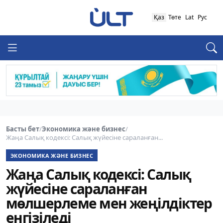
Қаз
Төте
Lat
Рус
Басты бет
/
Экономика және бизнес
/
Жаңа Салық кодексі: Салық жүйесіне сараланған...
ЭКОНОМИКА ЖӘНЕ БИЗНЕС
Жаңа Салық кодексі: Салық
жүйесіне сараланған
мөлшерлеме мен жеңілдіктер
енгізіледі