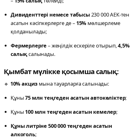
–
15% салық
төлейді;
Дивиденттері немесе табысы
230 000 АЕК-тен
асатын кәсіпкерлерге де –
15%
мөлшерлеме
қолданылады;
Фермерлерге
– жеңілдік ескеріле отырып,
4,5%
салық
салынады.
Қымбат мүлікке қосымша салық:
🔹
10% акциз
мына тауарларға салынады:
Құны
75 млн теңгеден асатын автокөліктер
;
Құны
100 млн теңгеден асатын кемелер
;
Құны литріне 500 000 теңгеден асатын
алкоголь
;