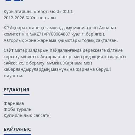
Құрылтайшы: «Tengri Gold» ЖШС
2012-2026 © Ұлт порталы
ҚР Ақпарат және қоғамдық даму министрлігі Ақпарат
комитетінің №KZ71VPY00084887 куәлігі берілген.
Авторлық және жарнама құқықтары толық сақталған.
Сайт материалдарын пайдаланғанда дереккөзге сілтеме
көрсету міндетті. Авторлар пікірі мен редакция көзқарасы
сәйкес келе бермеуі мүмкін. Жарнама мен
хабарландырулардың мазмұнына жарнама беруші
жауапты.
РЕДАКЦИЯ
Жарнама
Жоба туралы
Құпиялылық саясаты
БАЙЛАНЫС