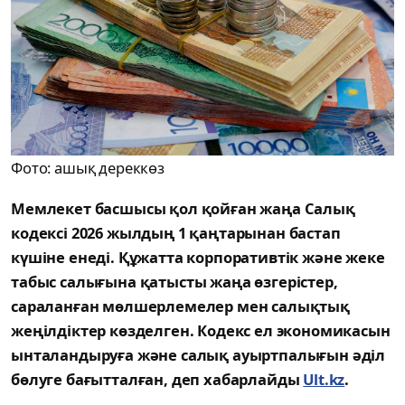
Фото: ашық дереккөз
Мемлекет басшысы қол қойған жаңа Салық
кодексі 2026 жылдың 1 қаңтарынан бастап
күшіне енеді. Құжатта корпоративтік және жеке
табыс салығына қатысты жаңа өзгерістер,
сараланған мөлшерлемелер мен салықтық
жеңілдіктер көзделген. Кодекс ел экономикасын
ынталандыруға және салық ауыртпалығын әділ
бөлуге бағытталған, деп хабарлайды
Ult.kz
.