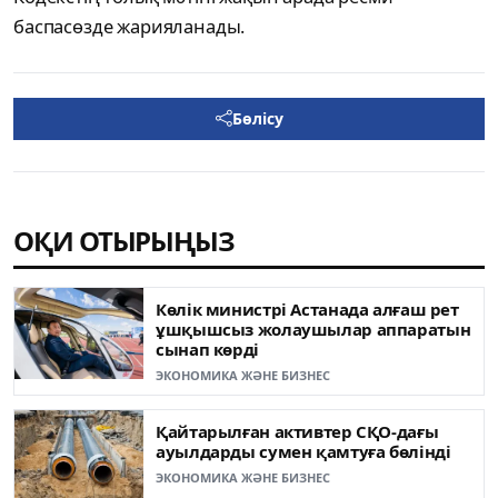
баспасөзде жарияланады.
Бөлісу
ОҚИ ОТЫРЫҢЫЗ
Көлік министрі Астанада алғаш рет
ұшқышсыз жолаушылар аппаратын
сынап көрді
ЭКОНОМИКА ЖӘНЕ БИЗНЕС
Қайтарылған активтер СҚО-дағы
ауылдарды сумен қамтуға бөлінді
ЭКОНОМИКА ЖӘНЕ БИЗНЕС