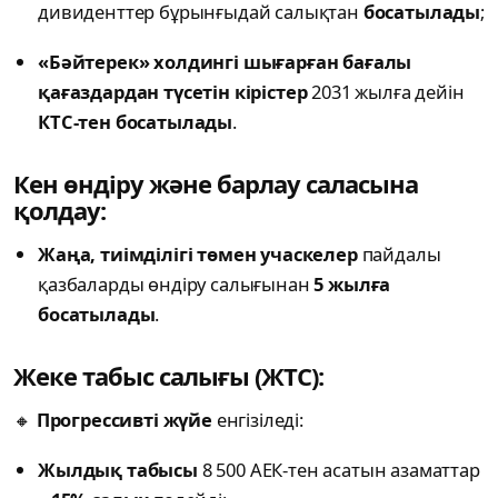
дивиденттер бұрынғыдай салықтан
босатылады
;
«Бәйтерек» холдингі шығарған бағалы
қағаздардан түсетін кірістер
2031 жылға дейін
КТС-тен босатылады
.
Кен өндіру және барлау саласына
қолдау:
Жаңа, тиімділігі төмен учаскелер
пайдалы
қазбаларды өндіру салығынан
5 жылға
босатылады
.
Жеке табыс салығы (ЖТС):
🔸
Прогрессивті жүйе
енгізіледі:
Жылдық табысы
8 500 АЕК-тен асатын азаматтар