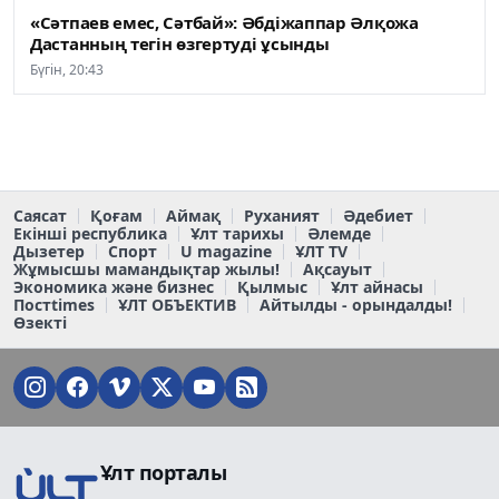
«Сәтпаев емес, Сәтбай»: Әбдіжаппар Әлқожа
Дастанның тегін өзгертуді ұсынды
Бүгін, 20:43
Саясат
Қоғам
Аймақ
Руханият
Әдебиет
Екінші республика
Ұлт тарихы
Әлемде
Дызетер
Спорт
U magazine
ҰЛТ TV
Жұмысшы мамандықтар жылы!
Ақсауыт
Экономика және бизнес
Қылмыс
Ұлт айнасы
Постtimes
ҰЛТ ОБЪЕКТИВ
Айтылды - орындалды!
Өзекті
Ұлт порталы