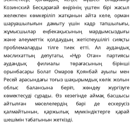
Козинский Бесқарағай өңірінің үштен бірі жасыл
желекпен көмкеріліп жатқанын айта келе, орман
шаруашылығын дамыту үшін кадр тапшылығы,
жұмысшылар еңбекақысының мардымсыздығы
және әлеуметтік қолдаудың жетіспеушілігі сияқты
проблемаларды тілге тиек етті. Ал аудандық
мәслихаттың депутаты, «Нұр Отан» партиясы
аудандық филиалы төрағасының бірінші
орынбасары Болат Омаров Қоянбай ауылы мен
Ресей арасындағы тоғыз шақырымдық көлік жолын
облыс балансына беріп, жөндеу жүргізуге
көмектесуді сұрады. Өз кезегінде аймақ басшысы
айтылған мәселелердің бәрі де ескерусіз
қалмайтынын, қаржылық мүмкіндіктерге қарай
шешімін табатынын жеткізді.