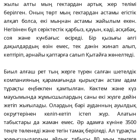
жылы алты мың гектардан артық жер телімі
берілген. Оның төрт мың гектардан астамы егістік
алқап болса, екі мыңнан астамы жайылым екен.
Негізінен бұл серіктестік қарбыз, қауын, кәді, асқабақ,
соя және күнбағыс өсіреді. Бір қызығы әлгі
дақылдардың өзін емес, тек дәнін жинап алып,
кептіріп, арнайы қаптарға салып Қытайға жөнелтеді.
Биыл алғаш рет тың жерге түрен салған шетелдік
компанияның қарамағында қырықтан астам адам
тұрақты еңбекпен қамтылған. Көктем және күз
маусымында жұмысшылардың саны екі жүзге дейін
жетіп жығылады. Олардың бәрі ауданның ауылдық
округтерінен келіп-кетіп істеп жүр. Алатын
табыстары да жаман емес. Әр адамға күніне 3500
теңге төленеді және тегін тамақ беріледі. Ал тұрақты
жұмысшылардың айлық табысы 80 мың теңгеге