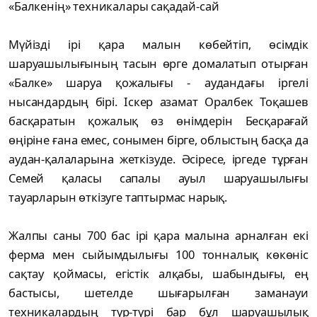
«Балкенің» техникалары сақадай-сай
Мүйізді ірі қара малын көбейтіп, өсімдік
шаруашылығының тасын өрге домалатып отырған
«Балке» шаруа қожалығы - аудандағы іргелі
нысандардың бірі. Іскер азамат Оралбек Тоқашев
басқаратын қожалық өз өнімдерін Бесқарағай
өңіріне ғана емес, сонымен бірге, облыстың басқа да
аудан-қалаларына жеткізуде. Әсіресе, іргеде тұрған
Семей қаласы сапалы ауыл шаруашылығы
тауарларын өткізуге таптырмас нарық.
Жалпы саны 700 бас ірі қара малына арналған екі
ферма мен сыйымдылығы 100 тонналық көкөніс
сақтау қоймасы, егістік алқабы, шабындығы, ең
бастысы, шетелде шығарылған заманауи
техникалардың түр-түрі бар бұл шаруашылық