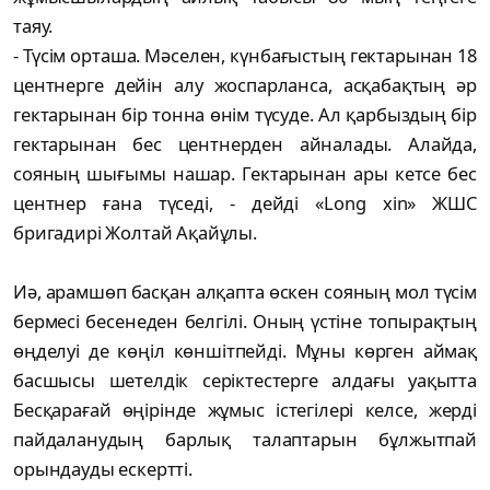
таяу.
- Түсім орташа. Мәселен, күнбағыстың гектарынан 18
центнерге дейін алу жоспарланса, асқабақтың әр
гектарынан бір тонна өнім түсуде. Ал қарбыздың бір
гектарынан бес центнерден айналады. Алайда,
сояның шығымы нашар. Гектарынан ары кетсе бес
центнер ғана түседі, - дейді «Long xin» ЖШС
бригадирі Жолтай Ақайұлы.
Иә, арамшөп басқан алқапта өскен сояның мол түсім
бермесі бесенеден белгілі. Оның үстіне топырақтың
өңделуі де көңіл көншітпейді. Мұны көрген аймақ
басшысы шетелдік серіктестерге алдағы уақытта
Бесқарағай өңірінде жұмыс істегілері келсе, жерді
пайдаланудың барлық талаптарын бұлжытпай
орындауды ескертті.