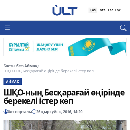
Қаз
Төте
Lat
Рус
Басты бет
/
Аймақ
/
ШҚО-ның Бесқарағай өңірінде берекелі істер көп
АЙМАҚ
ШҚО-ның Бесқарағай өңірінде
берекелі істер көп
Ұлт порталы
26 қыркүйек, 2016, 14:20