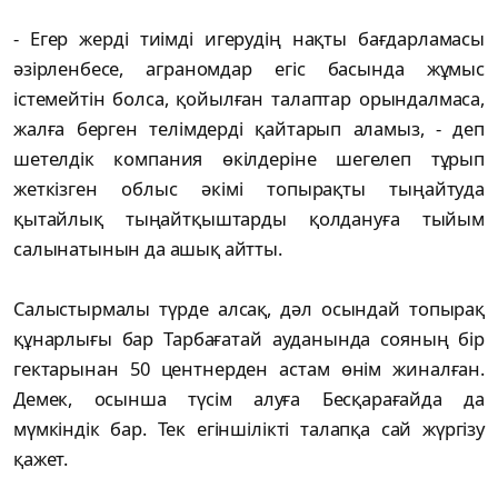
- Егер жерді тиімді игерудің нақты бағдарламасы
әзірленбесе, аграномдар егіс басында жұмыс
істемейтін болса, қойылған талаптар орындалмаса,
жалға берген телімдерді қайтарып аламыз, - деп
шетелдік компания өкілдеріне шегелеп тұрып
жеткізген облыс әкімі топырақты тыңайтуда
қытайлық тыңайтқыштарды қолдануға тыйым
салынатынын да ашық айтты.
Салыстырмалы түрде алсақ, дәл осындай топырақ
құнарлығы бар Тарбағатай ауданында сояның бір
гектарынан 50 центнерден астам өнім жиналған.
Демек, осынша түсім алуға Бесқарағайда да
мүмкіндік бар. Тек егіншілікті талапқа сай жүргізу
қажет.