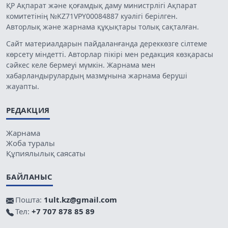
ҚР Ақпарат және қоғамдық даму министрлігі Ақпарат
комитетінің №KZ71VPY00084887 куәлігі берілген.
Авторлық және жарнама құқықтары толық сақталған.
Сайт материалдарын пайдаланғанда дереккөзге сілтеме
көрсету міндетті. Авторлар пікірі мен редакция көзқарасы
сәйкес келе бермеуі мүмкін. Жарнама мен
хабарландырулардың мазмұнына жарнама беруші
жауапты.
РЕДАКЦИЯ
Жарнама
Жоба туралы
Құпиялылық саясаты
БАЙЛАНЫС
Пошта:
1ult.kz@gmail.com
Тел:
+7 707 878 85 89