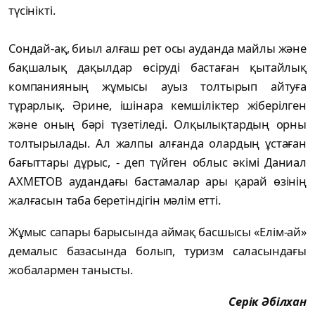
түсінікті.
Сондай-ақ, биыл алғаш рет осы ауданда майлы және
бақшалық дақылдар өсіруді бастаған қытайлық
компанияның жұмысы ауыз толтырып айтуға
тұрарлық. Әрине, ішінара кемшіліктер жіберілген
және оның бәрі түзетіледі. Олқылықтардың орны
толтырылады. Ал жалпы алғанда олардың ұстаған
бағыттары дұрыс, - деп түйген облыс әкімі Даниал
АХМЕТОВ аудандағы бастамалар ары қарай өзінің
жалғасын таба беретіндігін мәлім етті.
Жұмыс сапары барысында аймақ басшысы «Елім-ай»
демалыс базасында болып, туризм саласындағы
жобалармен танысты.
Серік Әбілхан