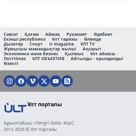
Саясат
Қоғам
Аймақ
Руханият
Әдебиет
Екінші республика
Ұлт тарихы
Әлемде
Дызетер
Спорт
U magazine
ҰЛТ TV
Жұмысшы мамандықтар жылы!
Ақсауыт
Экономика және бизнес
Қылмыс
Ұлт айнасы
Постtimes
ҰЛТ ОБЪЕКТИВ
Айтылды - орындалды!
Өзекті
Ұлт порталы
Құрылтайшы: «Tengri Gold» ЖШС
2012-2026 © Ұлт порталы