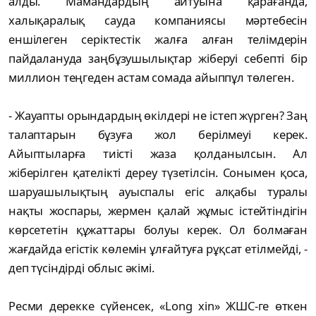
алды. Мамандардың айтуына қарағанда,
халықаралық сауда компаниясы мәртебесін
еншілеген серіктестік жалға алған телімдерін
пайдалануда заңбұзушылықтар жіберуі себепті бір
миллион теңгеден астам сомада айыппұл төлеген.
- Жауапты орындардың өкілдері не істеп жүрген? Заң
талаптарын бұзуға жол берілмеуі керек.
Айыптыларға тиісті жаза қолданылсын. Ал
жіберілген қателікті дереу түзетілсін. Сонымен қоса,
шаруашылықтың ауыспалы егіс алқабы туралы
нақты жоспары, жермен қалай жұмыс істейтіндігін
көрсететін құжаттары болуы керек. Ол болмаған
жағдайда егістік көлемін ұлғайтуға рұқсат етілмейді, -
деп түсіндірді облыс әкімі.
Ресми дерекке сүйенсек, «Long xin» ЖШС-ге өткен