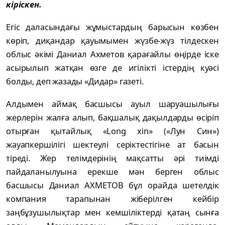
кіріскен.
Егіс даласындағы жұмыстардың барысын көзбен
көріп, диқандар қауымымен жүзбе-жүз тілдескен
облыс әкімі Даниал Ахметов қарағайлы өңірде іске
асырылып жатқан өзге де игілікті істердің куәсі
болды, деп жазады «Дидар» газеті.
Алдымен аймақ басшысы ауыл шаруашылығы
жерлерін жалға алып, бақшалық дақылдарды өсіріп
отырған қытайлық «Long xin» («Лун Син»)
жауапкершілігі шектеулі серіктестігіне ат басын
тіреді. Жер телімдерінің мақсатты әрі тиімді
пайдаланылуына ерекше мән берген облыс
басшысы Даниал АХМЕТОВ бұл орайда шетелдік
компания тарапынан жіберілген кейбір
заңбұзушылықтар мен кемшіліктерді қатаң сынға