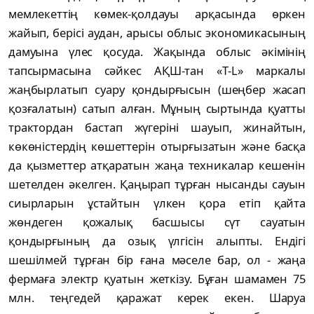
мемлекеттің көмек-қолдауы арқасында өркен
жайып, берісі аудан, арысы облыс экономикасының
дамуына үлес қосуда. Жақында облыс әкімінің
тапсырмасына сәйкес АҚШ-тан «Т-L» маркалы
жаңбырлатып суару қондырғысын (шеңбер жасап
қозғалатын) сатып алған. Мұның сыртында қуатты
трактордан бастап жүгеріні шауып, жинайтын,
көкөністердің көшеттерін отырғызатын және басқа
да қызметтер атқаратын жаңа техникалар кешенін
шетелден әкелген. Қаңырап тұрған нысанды сауын
сиырларын ұстайтын үлкен қора етіп қайта
жөндеген қожалық басшысы сүт сауатын
қондырғының да озық үлгісін алыпты. Ендігі
шешілмей тұрған бір ғана мәселе бар, ол - жаңа
фермаға электр қуатын жеткізу. Бұған шамамен 75
млн. теңгедей қаражат керек екен. Шаруа