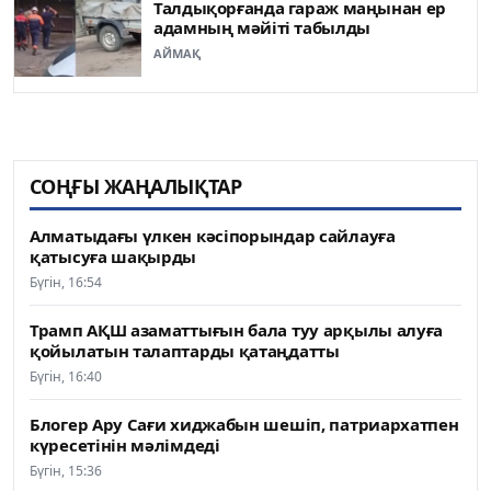
Талдықорғанда гараж маңынан ер
адамның мәйіті табылды
АЙМАҚ
СОҢҒЫ ЖАҢАЛЫҚТАР
Алматыдағы үлкен кәсіпорындар сайлауға
қатысуға шақырды
Бүгін, 16:54
Трамп АҚШ азаматтығын бала туу арқылы алуға
қойылатын талаптарды қатаңдатты
Бүгін, 16:40
Блогер Ару Сағи хиджабын шешіп, патриархатпен
күресетінін мәлімдеді
Бүгін, 15:36