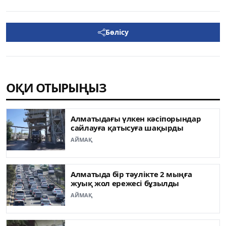
Бөлісу
ОҚИ ОТЫРЫҢЫЗ
Алматыдағы үлкен кәсіпорындар
сайлауға қатысуға шақырды
АЙМАҚ
Алматыда бір тәулікте 2 мыңға
жуық жол ережесі бұзылды
АЙМАҚ