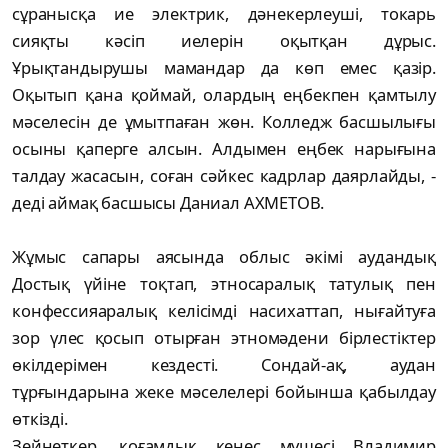
сұранысқа ие электрик, дәнекерлеуші, токарь
сияқты кәсіп иелерін оқытқан дұрыс.
Ұрықтандырушы мамандар да көп емес қазір.
Оқытып қана қоймай, олардың еңбекпен қамтылу
мәселесін де ұмытпаған жөн. Колледж басшылығы
осыны қаперге алсын. Алдымен еңбек нарығына
талдау жасасын, соған сәйкес кадрлар даярлайды, -
деді аймақ басшысы Даниал АХМЕТОВ.
Жұмыс сапары аясында облыс әкімі аудандық
Достық үйіне тоқтап, этносаралық татулық пен
конфессияаралық келісімді насихаттап, нығайтуға
зор үлес қосып отырған этномәдени бірлестіктер
өкілдерімен кездесті. Сондай-ақ, аудан
тұрғындарына жеке мәселелері бойынша қабылдау
өткізді.
Зейнеткер, қоғамдық кеңес мүшесі Владимир