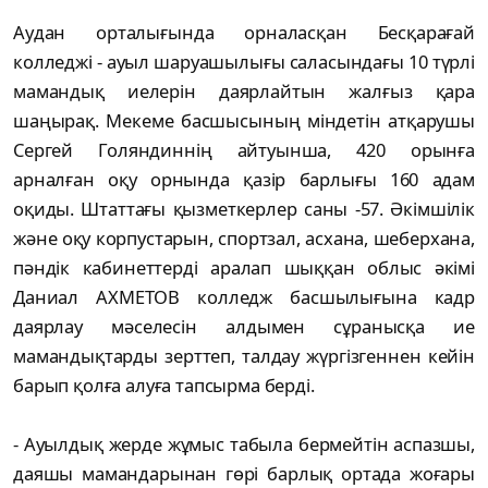
Аудан орталығында орналасқан Бесқарағай
колледжі - ауыл шаруашылығы саласындағы 10 түрлі
мамандық иелерін даярлайтын жалғыз қара
шаңырақ. Мекеме басшысының міндетін атқарушы
Сергей Голяндиннің айтуынша, 420 орынға
арналған оқу орнында қазір барлығы 160 адам
оқиды. Штаттағы қызметкерлер саны -57. Әкімшілік
және оқу корпустарын, спортзал, асхана, шеберхана,
пәндік кабинеттерді аралап шыққан облыс әкімі
Даниал АХМЕТОВ колледж басшылығына кадр
даярлау мәселесін алдымен сұранысқа ие
мамандықтарды зерттеп, талдау жүргізгеннен кейін
барып қолға алуға тапсырма берді.
- Ауылдық жерде жұмыс табыла бермейтін аспазшы,
даяшы мамандарынан гөрі барлық ортада жоғары