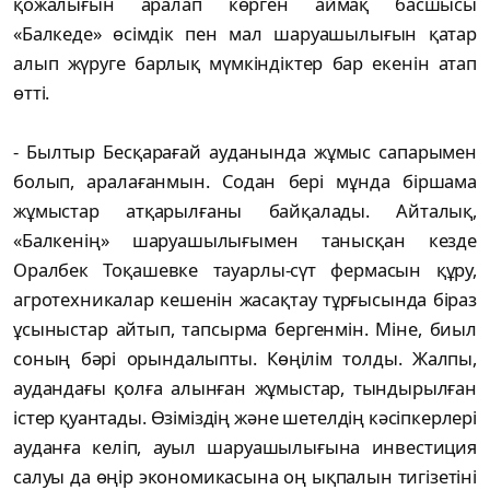
қожалығын аралап көрген аймақ басшысы
«Балкеде» өсімдік пен мал шаруашылығын қатар
алып жүруге барлық мүмкіндіктер бар екенін атап
өтті.
- Былтыр Бесқарағай ауданында жұмыс сапарымен
болып, аралағанмын. Содан бері мұнда біршама
жұмыстар атқарылғаны байқалады. Айталық,
«Балкенің» шаруашылығымен танысқан кезде
Оралбек Тоқашевке тауарлы-сүт фермасын құру,
агротехникалар кешенін жасақтау тұрғысында біраз
ұсыныстар айтып, тапсырма бергенмін. Міне, биыл
соның бәрі орындалыпты. Көңілім толды. Жалпы,
аудандағы қолға алынған жұмыстар, тындырылған
істер қуантады. Өзіміздің және шетелдің кәсіпкерлері
ауданға келіп, ауыл шаруашылығына инвестиция
салуы да өңір экономикасына оң ықпалын тигізетіні