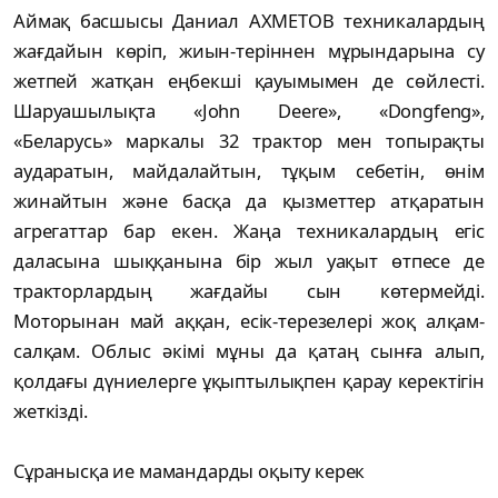
Аймақ басшысы Даниал АХМЕТОВ техникалардың
жағдайын көріп, жиын-теріннен мұрындарына су
жетпей жатқан еңбекші қауымымен де сөйлесті.
Шаруашылықта «John Deere», «Dongfeng»,
«Беларусь» маркалы 32 трактор мен топырақты
аударатын, майдалайтын, тұқым себетін, өнім
жинайтын және басқа да қызметтер атқаратын
агрегаттар бар екен. Жаңа техникалардың егіс
даласына шыққанына бір жыл уақыт өтпесе де
тракторлардың жағдайы сын көтермейді.
Моторынан май аққан, есік-терезелері жоқ алқам-
салқам. Облыс әкімі мұны да қатаң сынға алып,
қолдағы дүниелерге ұқыптылықпен қарау керектігін
жеткізді.
Сұранысқа ие мамандарды оқыту керек