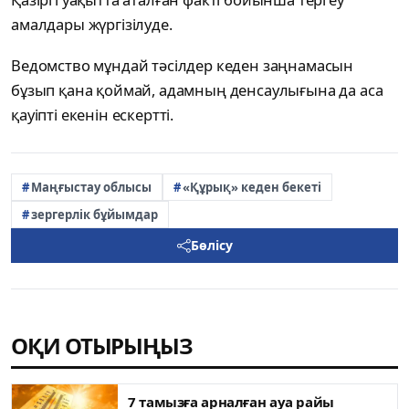
амалдары жүргізілуде.
Ведомство мұндай тәсілдер кеден заңнамасын
бұзып қана қоймай, адамның денсаулығына да аса
қауіпті екенін ескертті.
Маңғыстау облысы
«Құрық» кеден бекеті
зергерлік бұйымдар
Бөлісу
ОҚИ ОТЫРЫҢЫЗ
7 тамызға арналған ауа райы