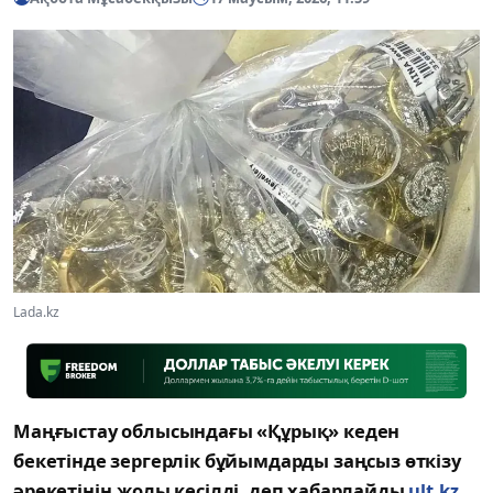
Lada.kz
Маңғыстау облысындағы «Құрық» кеден
бекетінде зергерлік бұйымдарды заңсыз өткізу
әрекетінің жолы кесілді, деп хабарлайды
ult.kz.