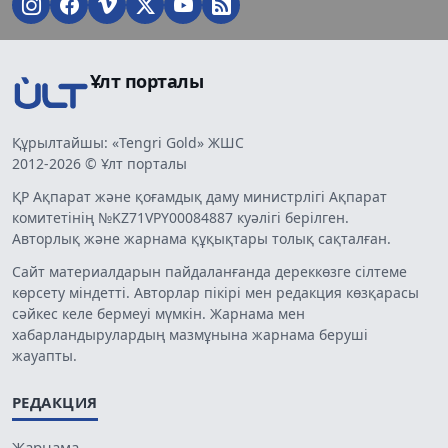
Ұлт порталы
Құрылтайшы: «Tengri Gold» ЖШС
2012-2026 © Ұлт порталы
ҚР Ақпарат және қоғамдық даму министрлігі Ақпарат
комитетінің №KZ71VPY00084887 куәлігі берілген.
Авторлық және жарнама құқықтары толық сақталған.
Сайт материалдарын пайдаланғанда дереккөзге сілтеме
көрсету міндетті. Авторлар пікірі мен редакция көзқарасы
сәйкес келе бермеуі мүмкін. Жарнама мен
хабарландырулардың мазмұнына жарнама беруші
жауапты.
РЕДАКЦИЯ
Жарнама