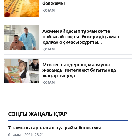
болжамы
ҚОҒАМ
Аюмен айқасып тұрған сәтте
найзағай соқты: Әскеридің аман
қалған оқиғасы жұртты
таңғалдырды
ҚОҒАМ
Мектеп пәндерінің мазмұны
жасанды интеллект бағытында
жаңартылуда
ҚОҒАМ
СОҢҒЫ ЖАҢАЛЫҚТАР
7 тамызға арналған ауа райы болжамы
6 тамыз, 2026, 23:21