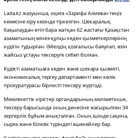
Lada.kz жазуынша, оқиға «Зарифа Алиева» теңіз
кемесіне кіру кезінде тіркелген. Шекаралық
бақылаудан өтіп бара жатқан 62 жастағы Қазақстан
азаматының мінез-құлқы кеден қызметкерлерінің
күдігін тудырған. Әйелдің қозғалысы баяулап, өзін
жайсыз ұстауы тексеруге себеп болған.
Күдікті азаматшаға кеден және шекара қызметі,
экономикалық тергеу департаменті мен көлік
прокуратурасы бірлесіп тексеру жүргізді.
Мемлекеттік кірістер органдарының мәліметінше,
тексеру барысында оның денесіне жасырылған 34
зергерлік бұйым анықталған. Оның ішінде сақина,
сырға және білезік түріндегі әшекейлер бар.
Қазіргі уақытта аталған факті бойынша тергеу