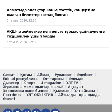
Алматыда алаяқтар Канье Уэсттің концертіне
жалған билеттер сатпақ болған
6 тамыз, 2026, 22:26
АҚШ-та зейнеткер кептелісте тұрмас үшін дүкенге
тікұшақпен ұшып барды
6 тамыз, 2026, 22:09
Саясат
Қоғам
Аймақ
Руханият
Әдебиет
Екінші республика
Ұлт тарихы
Әлемде
Дызетер
Спорт
U magazine
ҰЛТ TV
Жұмысшы мамандықтар жылы!
Ақсауыт
Экономика және бизнес
Қылмыс
Ұлт айнасы
Постtimes
ҰЛТ ОБЪЕКТИВ
Айтылды - орындалды!
Өзекті