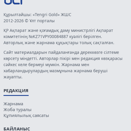
Құрылтайшы: «Tengri Gold» ЖШС
2012-2026 © Ұлт порталы
ҚР Ақпарат және қоғамдық даму министрлігі Ақпарат
комитетінің №KZ71VPY00084887 куәлігі берілген.
Авторлық және жарнама құқықтары толық сақталған.
Сайт материалдарын пайдаланғанда дереккөзге сілтеме
көрсету міндетті. Авторлар пікірі мен редакция көзқарасы
сәйкес келе бермеуі мүмкін. Жарнама мен
хабарландырулардың мазмұнына жарнама беруші
жауапты.
РЕДАКЦИЯ
Жарнама
Жоба туралы
Құпиялылық саясаты
БАЙЛАНЫС