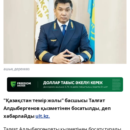
ашық дереккөз
"Қазақстан темір жолы" басшысы Талғат
Алдыбергенов қызметінен босатылды, деп
хабарлайды
ult.kz.
Талғат Алдыбергеновты қызметінен босату туралы