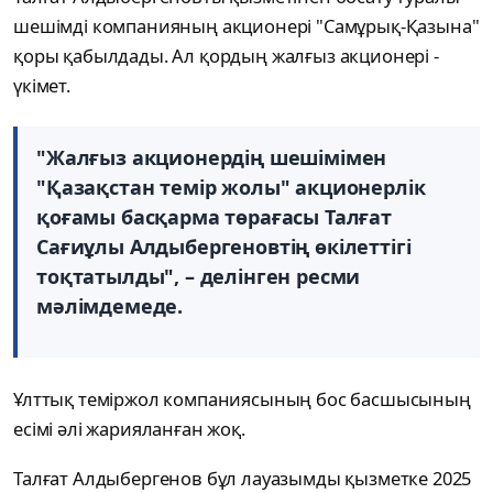
шешімді компанияның акционері "Самұрық-Қазына"
қоры қабылдады. Ал қордың жалғыз акционері -
үкімет.
"Жалғыз акционердің шешімімен
"Қазақстан темір жолы" акционерлік
қоғамы басқарма төрағасы Талғат
Сағиұлы Алдыбергеновтің өкілеттігі
тоқтатылды", – делінген ресми
мәлімдемеде.
Ұлттық теміржол компаниясының бос басшысының
есімі әлі жарияланған жоқ.
Талғат Алдыбергенов бұл лауазымды қызметке 2025