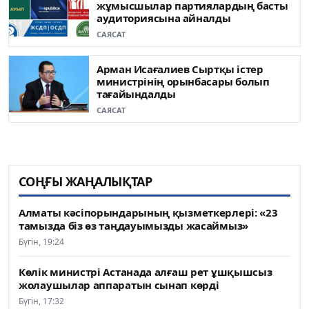
жұмысшылар партиялардың басты
аудиториясына айналды
САЯСАТ
Арман Исағалиев Сыртқы істер
министрінің орынбасары болып
тағайындалды
САЯСАТ
СОҢҒЫ ЖАҢАЛЫҚТАР
Алматы кәсіпорындарының қызметкерлері: «23
тамызда біз өз таңдауымызды жасаймыз»
Бүгін, 19:24
Көлік министрі Астанада алғаш рет ұшқышсыз
жолаушылар аппаратын сынап көрді
Бүгін, 17:32