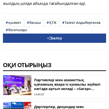
жылдың шілде айында тағайындалған еді.
қызмет
басшы
ҚТЖ
Талғат Алдыбергенов
босатылды
Бөлісу
ОҚИ ОТЫРЫҢЫЗ
Партиялар мен азаматтық
қоғамның өзара іс-қимылы жүйелі
негізде артып келеді – «Sarap»
клубының сарапшылары
САЯСАТ
Дәрігерлер, диқандар мен