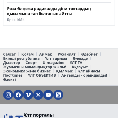
Роза Әлқожа радикалды діни топтардың
қысымына тап болғанын айтты
Бүгін, 16:54
Саясат
Қоғам
Аймақ
Руханият
Әдебиет
Екінші республика
Ұлт тарихы
Әлемде
Дызетер
Спорт
U magazine
ҰЛТ TV
Жұмысшы мамандықтар жылы!
Ақсауыт
Экономика және бизнес
Қылмыс
Ұлт айнасы
Постtimes
ҰЛТ ОБЪЕКТИВ
Айтылды - орындалды!
Өзекті
Ұлт порталы