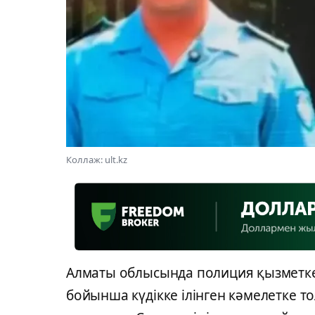
Коллаж: ult.kz
Алматы облысында полиция қызметкер
бойынша күдікке ілінген кәмелетке 