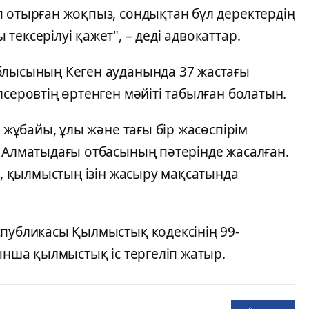
п отырған жоқпыз, сондықтан бұл деректердің
ексерілуі қажет", – деді адвокаттар.
блысының Кеген ауданында 37 жастағы
лсеровтің өртенген мәйіті табылған болатын.
ң жұбайы, ұлы және тағы бір жасөспірім
с Алматыдағы отбасының пәтерінде жасалған.
іп, қылмыстың ізін жасыру мақсатында
спубликасы Қылмыстық кодексінің 99-
йынша қылмыстық іс тергеліп жатыр.