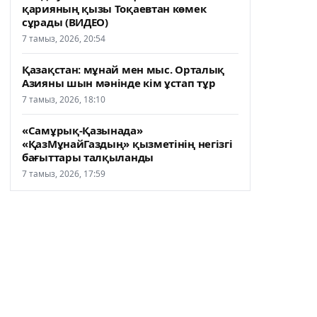
қарияның қызы Тоқаевтан көмек
сұрады (ВИДЕО)
7 тамыз, 2026, 20:54
Қазақстан: мұнай мен мыс. Орталық
Азияны шын мәнінде кім ұстап тұр
7 тамыз, 2026, 18:10
«Самұрық-Қазынада»
«ҚазМұнайГаздың» қызметінің негізгі
бағыттары талқыланды
7 тамыз, 2026, 17:59