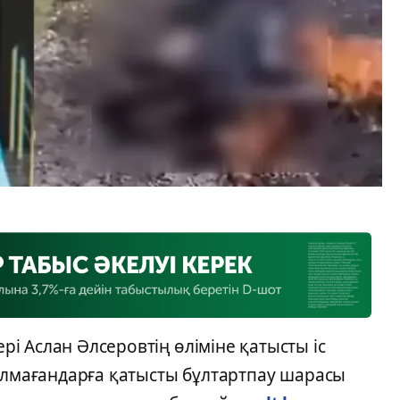
і Аслан Әлсеровтің өліміне қатысты іс
толмағандарға қатысты бұлтартпау шарасы