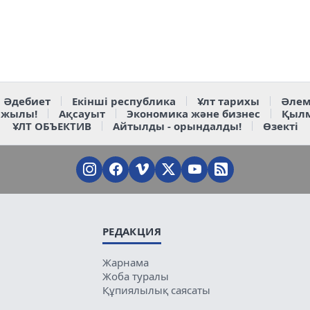
Әдебиет
Екінші республика
Ұлт тарихы
Әлем
 жылы!
Ақсауыт
Экономика және бизнес
Қыл
ҰЛТ ОБЪЕКТИВ
Айтылды - орындалды!
Өзекті
РЕДАКЦИЯ
Жарнама
Жоба туралы
Құпиялылық саясаты