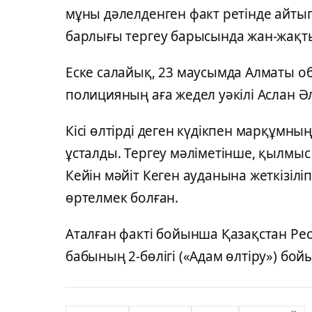
мұны дәлелденген факт ретінде айты
барлығы тергеу барысында жан-жақты т
Еске салайық, 23 маусымда Алматы о
полицияның аға жедел уәкілі Аслан Ә
Кісі өлтірді деген күдікпен марқұмны
ұсталды. Тергеу мәліметінше, қылмы
Кейін мәйіт Кеген ауданына жеткізіл
өртелмек болған.
Аталған факті бойынша Қазақстан Ре
бабының 2-бөлігі («Адам өлтіру») бо