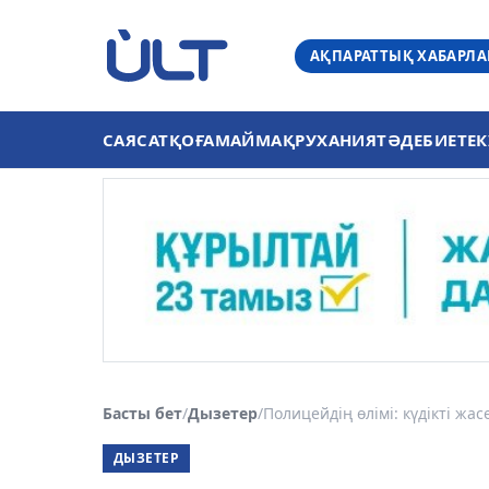
АҚПАРАТТЫҚ ХАБАРЛ
САЯСАТ
ҚОҒАМ
АЙМАҚ
РУХАНИЯТ
ӘДЕБИЕТ
ЕК
Басты бет
/
Дызетер
/
Полицейдің өлімі: күдікті жас
ДЫЗЕТЕР