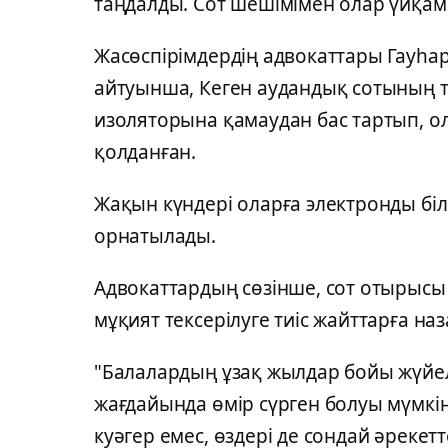
таңдалды. Сот шешімімен олар үйқа
Жасөспірімдердің адвокаттары Гауһ
айтуынша, Кеген аудандық сотының те
изоляторына қамаудан бас тартып, ол
қолданған.
Жақын күндері оларға электронды біл
орнатылады.
Адвокаттардың сөзінше, сот отырысы
мұқият тексерілуге тиіс жайттарға наз
"Балалардың ұзақ жылдар бойы жүйел
жағдайында өмір сүрген болуы мүмкі
куәгер емес, өздері де сондай әрекет