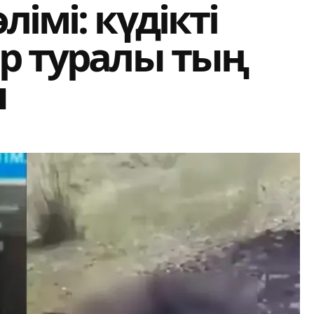
імі: күдікті
р туралы тың
ы