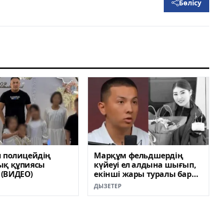
Бөлісу
н полицейдің
Марқұм фельдшердің
ық құпиясы
күйеуі ел алдына шығып,
(ВИДЕО)
екінші жары туралы бар
шындықты айтты (ВИДЕО)
ДЫЗЕТЕР