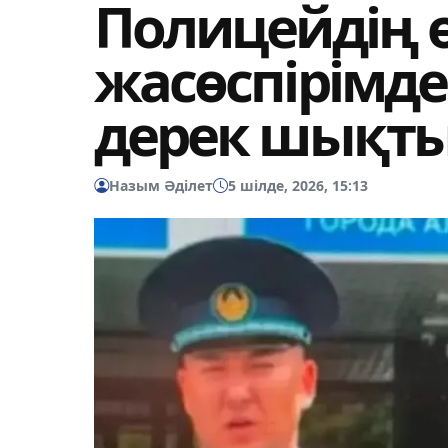
Полицейдің өл
жасөспірімде
дерек шықт
Назым Әділет
5 шілде, 2026, 15:13