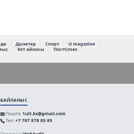
де
Дызетер
Спорт
U magazine
мыс
Ұлт айнасы
Постtimes
БАЙЛАНЫС
Пошта:
1ult.kz@gmail.com
Тел:
+7 707 878 85 89
Поддержка
WebAudit