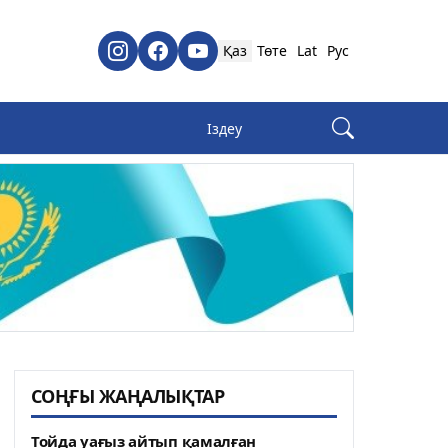
Қаз
Төте
Lat
Рус
СОҢҒЫ ЖАҢАЛЫҚТАР
Тойда уағыз айтып қамалған