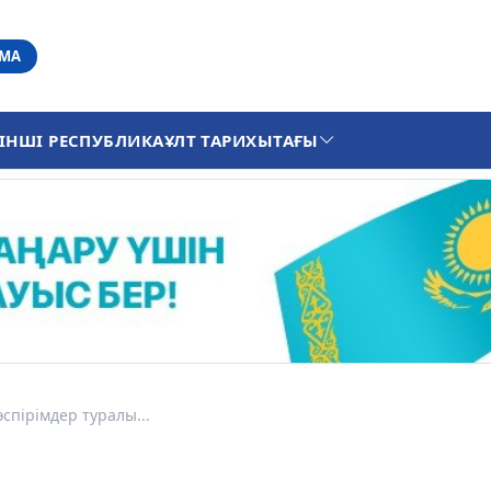
АМА
ІНШІ РЕСПУБЛИКА
ҰЛТ ТАРИХЫ
ТАҒЫ
өспірімдер туралы...