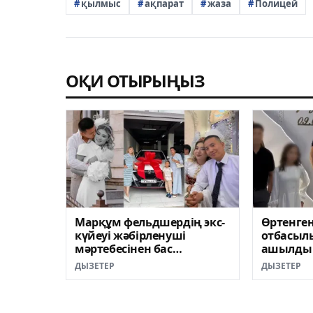
қылмыс
ақпарат
жаза
Полицей
ОҚИ ОТЫРЫҢЫЗ
Марқұм фельдшердің экс-
Өртенге
күйеуі жәбірленуші
отбасыл
мәртебесінен бас
ашылды 
тартпайтынын айтты
ДЫЗЕТЕР
ДЫЗЕТЕР