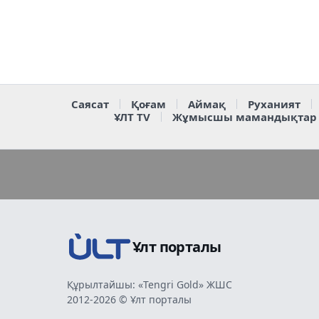
Саясат
Қоғам
Аймақ
Руханият
ҰЛТ TV
Жұмысшы мамандықтар
Ұлт порталы
Құрылтайшы: «Tengri Gold» ЖШС
2012-2026 © Ұлт порталы