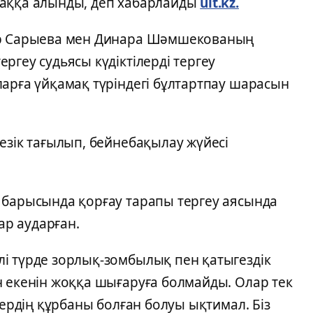
маққа алынды, деп хабарлайды
ult.kz.
ар Сарыева мен Динара Шәмшекованың
ргеу судьясы күдіктілерді тергеу
арға үйқамақ түріндегі бұлтартпау шарасын
езік тағылып, бейнебақылау жүйесі
 барысында қорғау тарапы тергеу аясында
ар аударған.
і түрде зорлық-зомбылық пен қатыгездік
н екенін жоққа шығаруға болмайды. Олар тек
тердің құрбаны болған болуы ықтимал. Біз