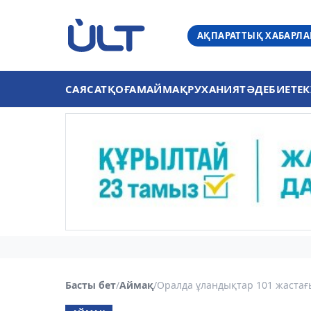
АҚПАРАТТЫҚ ХАБАРЛ
САЯСАТ
ҚОҒАМ
АЙМАҚ
РУХАНИЯТ
ӘДЕБИЕТ
ЕК
Басты бет
/
Аймақ
/
Оралда ұландықтар 101 жастағы