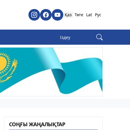
Қаз
Төте
Lat
Рус
СОҢҒЫ ЖАҢАЛЫҚТАР