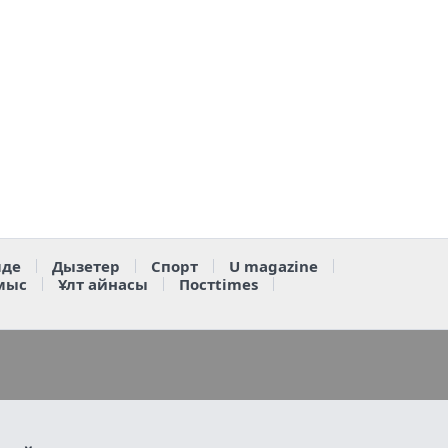
де
Дызетер
Спорт
U magazine
мыс
Ұлт айнасы
Постtimes