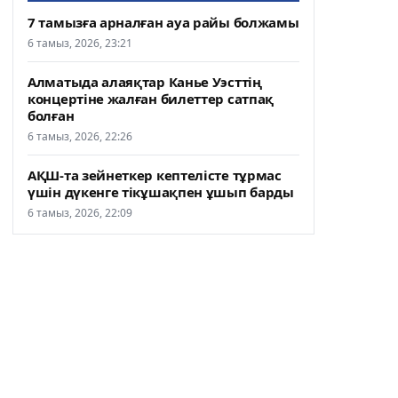
7 тамызға арналған ауа райы болжамы
6 тамыз, 2026, 23:21
Алматыда алаяқтар Канье Уэсттің
концертіне жалған билеттер сатпақ
болған
6 тамыз, 2026, 22:26
АҚШ-та зейнеткер кептелісте тұрмас
үшін дүкенге тікұшақпен ұшып барды
6 тамыз, 2026, 22:09