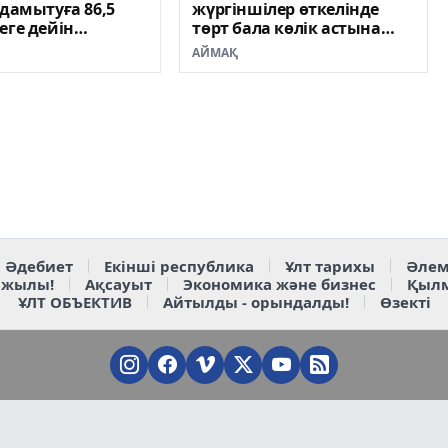
 дамытуға 86,5
жүргіншілер өткелінде
еге дейін
төрт бала көлік астына
ілген несие ала
түсті
АЙМАҚ
Әдебиет
Екінші республика
Ұлт тарихы
Әлем
 жылы!
Ақсауыт
Экономика және бизнес
Қыл
ҰЛТ ОБЪЕКТИВ
Айтылды - орындалды!
Өзекті