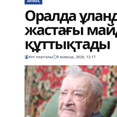
АЙМАҚ
Оралда ұлан
жастағы май
құттықтады
Ұлт порталы
9 мамыр, 2026, 12:17