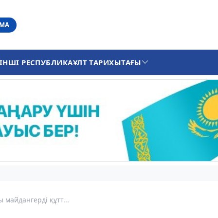
АМА
ІНШІ РЕСПУБЛИКА
ҰЛТ ТАРИХЫ
ТАҒЫ
 майдангерді құтт...