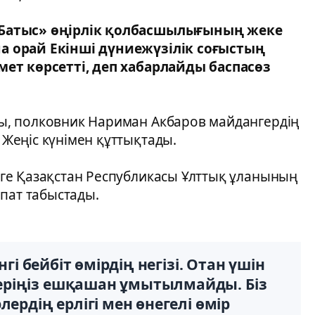
«Батыс» өңірлік қолбасшылығының жеке
а орай Екінші дүниежүзілік соғыстың
ет көрсетті, деп хабарлайды баспасөз
, полковник Нариман Акбаров майдангердің
Жеңіс күнімен құттықтады.
ге Қазақстан Республикасы Ұлттық ұланының
пат табыстады.
нгі бейбіт өмірдің негізі. Отан үшін
еріңіз ешқашан ұмытылмайды. Біз
ердің ерлігі мен өнегелі өмір