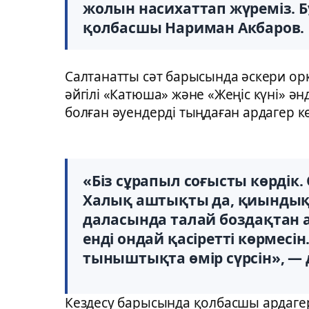
жолын насихаттап жүреміз. Б
қолбасшы Нариман Акбаров.
Салтанатты сәт барысында әскери ор
әйгілі «Катюша» және «Жеңіс күні» ә
болған әуендерді тыңдаған ардагер кө
«Біз сұрапыл соғысты көрдік.
Халық аштықты да, қиындықт
даласында талай боздақтан а
енді ондай қасіретті көрмесін
тыныштықта өмір сүрсін», — 
Кездесу барысында қолбасшы ардаге