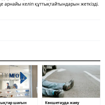
де арнайы келіп құттықтайтындарын жеткізді.
ықтар шағын
Көкшетауда жаяу