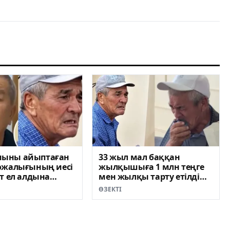
ыны айыптаған
33 жыл мал баққан
ожалығының иесі
жылқышыға 1 млн теңге
т ел алдына
мен жылқы тарту етілді
ВИДЕО)
(ВИДЕО)
ӨЗЕКТІ