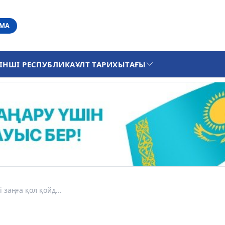
АМА
ІНШІ РЕСПУБЛИКА
ҰЛТ ТАРИХЫ
ТАҒЫ
 заңға қол қойд...