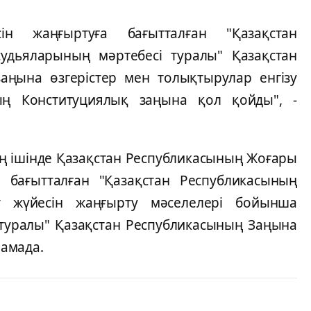
н жаңғыртуға бағытталған "Қазақстан
удьяларының мәртебесі туралы" Қазақстан
аңына өзгерістер мен толықтырулар енгізу
ың Конституциялық заңына қол қойды", -
ың ішінде Қазақстан Республикасының Жоғары
а бағытталған "Қазақстан Республикасының
от жүйесін жаңғырту мәселелері бойынша
у туралы" Қазақстан Республикасының Заңына
ламада.