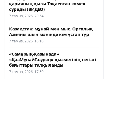
қарияның қызы Тоқаевтан көмек
сұрады (ВИДЕО)
7 тамыз, 2026, 20:54
Қазақстан: мұнай мен мыс. Орталық
Азияны шын мәнінде кім ұстап тұр
7 тамыз, 2026, 18:10
«Самұрық-Қазынада»
«ҚазМұнайГаздың» қызметінің негізгі
бағыттары талқыланды
7 тамыз, 2026, 17:59