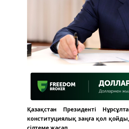
Қазақстан Президенті Нұрсұлт
конституциялық заңға қол қойды,
сілтеме жасап.