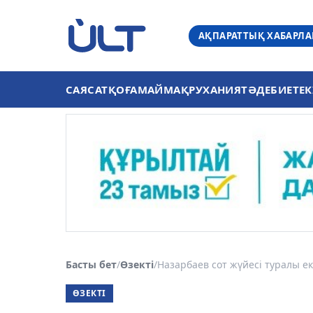
АҚПАРАТТЫҚ ХАБАРЛ
САЯСАТ
ҚОҒАМ
АЙМАҚ
РУХАНИЯТ
ӘДЕБИЕТ
ЕК
Басты бет
/
Өзекті
/
Назарбаев сот жүйесі туралы екі
ӨЗЕКТІ