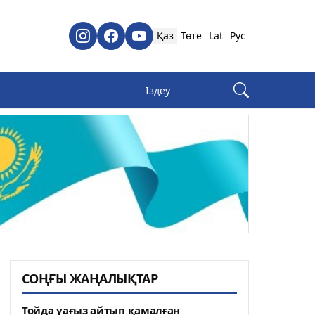
Қаз
Төте
Lat
Рус
СОҢҒЫ ЖАҢАЛЫҚТАР
Тойда уағыз айтып қамалған