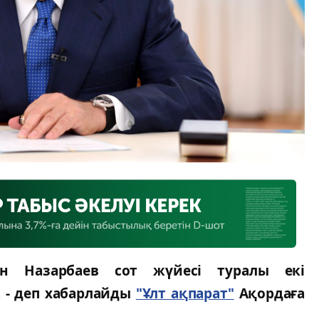
ан Назарбаев сот жүйесі туралы екі
 - деп хабарлайды
"Ұлт ақпарат"
Ақордаға