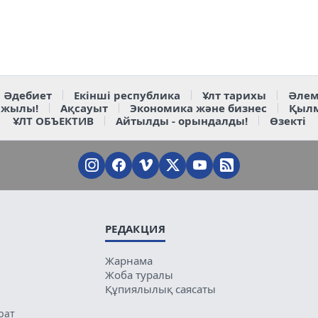
Әдебиет
Екінші республика
Ұлт тарихы
Әлем
 жылы!
Ақсауыт
Экономика және бизнес
Қыл
ҰЛТ ОБЪЕКТИВ
Айтылды - орындалды!
Өзекті
РЕДАКЦИЯ
Жарнама
Жоба туралы
Құпиялылық саясаты
рат