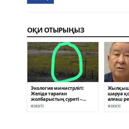
ОҚИ ОТЫРЫҢЫЗ
Экология министрлігі:
Жылқыш
Желіде тараған
шаруа қ
жолбарыстың суреті –
алғаш ре
фейк
шықты (
ӨЗЕКТІ
ӨЗЕКТІ