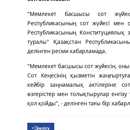
"Мемлекет басшысы сот жүйесі
Республикасының сот жүйесі мен с
Республикасының Конституциялық з
туралы" Қазақстан Республикасын
делінген ресми хабарламада.
"Мемлекет басшысы сот жүйесін, он
Сот Кеңесінің қызметін жаңғыртуғ
кейбір заңнамалық актілеріне с
өзгерістер мен толықтырулар енгіз
қол қойды", - делінген тағы бір хабар
Бөлісу