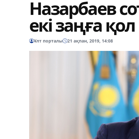
Назарбаев со
екі заңға қо
Ұлт порталы
21 ақпан, 2019, 14:08