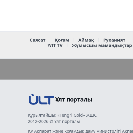
Саясат
Қоғам
Аймақ
Руханият
ҰЛТ TV
Жұмысшы мамандықтар
Ұлт порталы
Құрылтайшы: «Tengri Gold» ЖШС
2012-2026 © Ұлт порталы
ҚР Ақпарат және қоғамдық даму министрлігі Ақпа