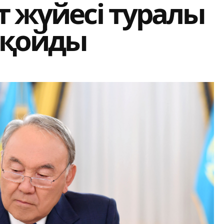
т жүйесі туралы
л қойды