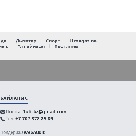
де
Дызетер
Спорт
U magazine
мыс
Ұлт айнасы
Постtimes
БАЙЛАНЫС
Пошта:
1ult.kz@gmail.com
Тел:
+7 707 878 85 89
Поддержка
WebAudit