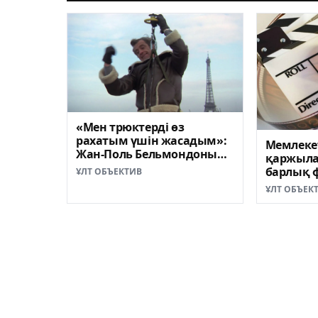
«Мен трюктерді өз
рахатым үшін жасадым»:
Мемлеке
Жан-Поль Бельмондоның
қаржыл
жанкешті ерліктері
барлық ф
ҰЛТ ОБЪЕКТИВ
қазақ тіл
ҰЛТ ОБЪЕК