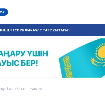
АМА
ІНШІ РЕСПУБЛИКА
ҰЛТ ТАРИХЫ
ТАҒЫ
дегі Жәнібек хан дулығас...