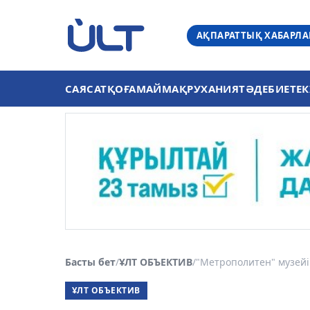
АҚПАРАТТЫҚ ХАБАРЛ
САЯСАТ
ҚОҒАМ
АЙМАҚ
РУХАНИЯТ
ӘДЕБИЕТ
ЕК
Басты бет
/
ҰЛТ ОБЪЕКТИВ
/
"Метрополитен" музейін
ҰЛТ ОБЪЕКТИВ