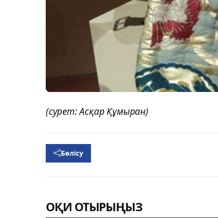
(сурет: Асқар Құмыран)
Бөлісу
ОҚИ ОТЫРЫҢЫЗ