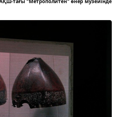
АҚШ-тағы "Метрополитен" өнер музейінде