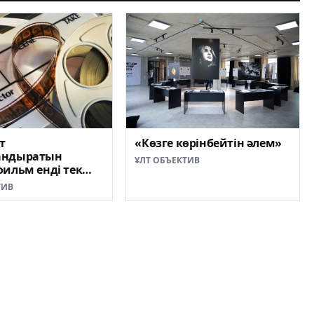
т
«Көзге көрінбейтін әлем»
андыратын
ҰЛТ ОБЪЕКТИВ
ильм енді тек
інде түсіріледі
ТИВ