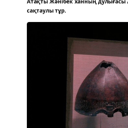
Атақты Жәнібек ханның дулығасы 
сақтаулы тұр.