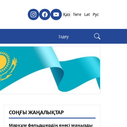
Қаз
Төте
Lat
Рус
СОҢҒЫ ЖАҢАЛЫҚТАР
Марқұм фельдшердің енесі маңызды