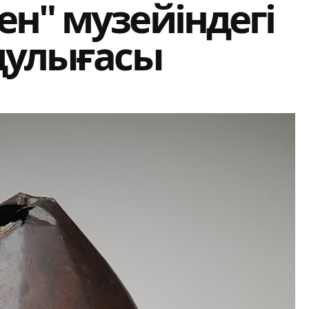
н" музейіндегі
дулығасы