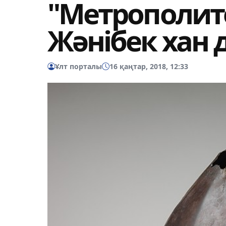
"Метрополите
Жәнібек хан 
Ұлт порталы
16 қаңтар, 2018, 12:33