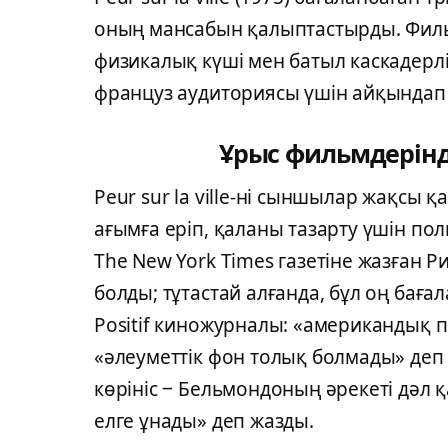
оның мансабын қалыптастырды. Филь
физикалық күші мен батыл каскадер
француз аудиториясы үшін айқындап 
Ұрыс фильмдерін
Peur sur la ville-ні сыншылар жақсы
ағымға еріп, қаланы тазарту үшін по
The New York Times газетіне жазған 
болды; тұтастай алғанда, бұл оң баға
Positif киножурналы: «американдық 
«әлеуметтік фон толық болмады» деп 
көрініс ‒ Бельмондоның әрекеті дәл қ
елге ұнады» деп жазды.