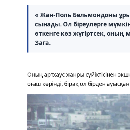
« Жан-Поль Бельмондоны ұры
сынады. Ол біреулерге мүмкін
өткенге көз жүгіртсек, оның 
Зага.
Оның артхаус жанры сүйіктісінен экш
оғаш көрінді, бірақ ол бірден ауысқан