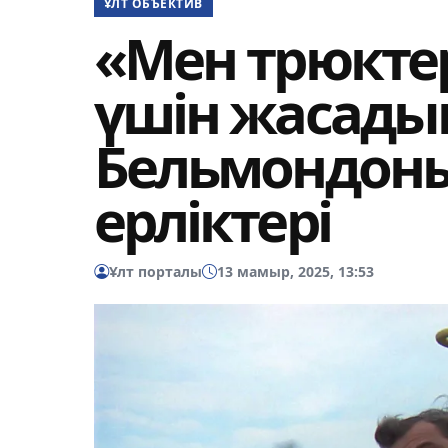
ҰЛТ ОБЪЕКТИВ
«Мен трюктер
үшін жасады
Бельмондон
ерліктері
Ұлт порталы
13 мамыр, 2025, 13:53