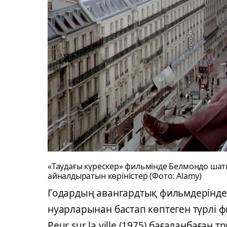
«Таудағы күрескер» фильмінде Белмондо шат
айналдыратын көріністер (Фото: Alamy)
Годардың авангардтық фильмдерінде
нуарларынан бастап көптеген түрлі ф
Peur sur la ville (1975) бағаланбаған