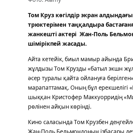
Том Круз көгілдір экран алдындағ
трюктерімен таңқалдыра бастаған
жанкешті актері Жан-Поль Бельмо
шімірікпей жасады.
Айта кетейік, биыл мамыр айында Бр
жұлдызы Том Крузды «батыл экшн жұ
әсер туралы қайта ойлануға берілген
марапаттамақ. Оның бұл ерекшелігі 
шыққан Кристофер Маккуорридің «Ми
рөлінен айқын көрінді.
Кино саласында Том Крузбен деңгейле
Жан-Поль Бельмондоның ізбасары де