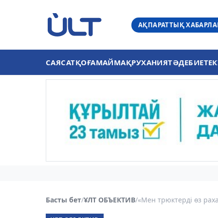
АҚПАРАТТЫҚ ХАБАРЛ
САЯСАТ
ҚОҒАМ
АЙМАҚ
РУХАНИЯТ
ӘДЕБИЕТ
ЕК
Басты бет
/
ҰЛТ ОБЪЕКТИВ
/
«Мен трюктерді өз рах