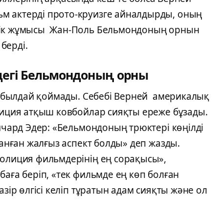
м актерді прото-круизге айналдырды, оның
лік жұмысы Жан-Поль Бельмондоның орнын
берді.
дегі Бельмондоның орны
 қабылдай қоймады. Себебі Верней америкалық
лиция атқыш ковбойлар сияқты ереже бұзады.
Ричард Эдер: «Бельмондоның трюктері көңілді
ланған жалғыз аспект болды» деп жазды.
полиция фильмдерінің ең сорақысы»,
баға беріп, «тек фильмде ең көп болған
азір өлгісі келіп тұратын адам сияқты және ол