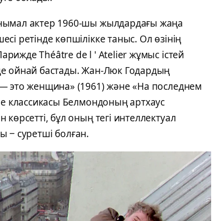
нымал актер 1960-шы жылдардағы жаңа
сі ретінде көпшілікке таныс. Ол өзінің
жде Théâtre de l ' Atelier жұмыс істей
де ойнай бастады. Жан-Люк Годардың
— это женщина» (1961) және «На последнем
gue классикасы Белмондоның артхаус
 көрсетті, бұл оның тегі интеллектуал
сы ‒ суретші болған.