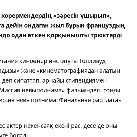
ы көрермендердің «зәресін ұшырып»,
ға дейін ондаған жыл бұрын француздың
ндо одан өткен қорқынышты трюктерді
итания киноөнер институты Голливуд
лдызы» және «кинематографиядан алатын
» деп сипаттап, арнайы стипендиямен
«Миссия невыполнима» фильміндегі, соңғы
ссия невыполнима: Финальная расплата»
с актер некенсаяқ екені рас, десе де оны
уге болады.