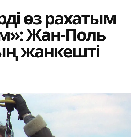
ді өз рахатым
м»: Жан-Поль
ың жанкешті