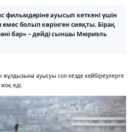
с фильмдеріне ауысып кеткені үшін
 емес болып көрінген сияқты. Бірақ
мәні бар» – дейді сыншы Мюриэль
н жұлдызына ауысуы сол кезде кейбіреулерге
 жоқ еді.