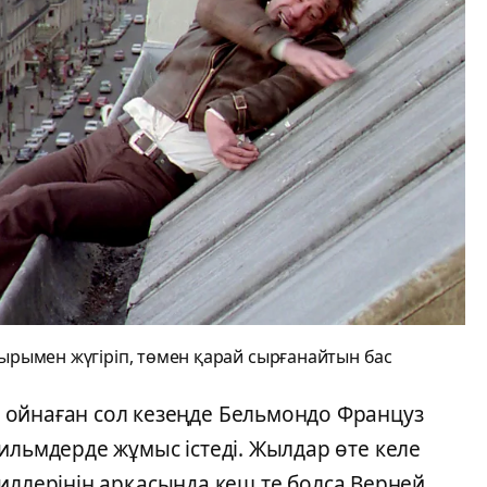
ырымен жүгіріп, төмен қарай сырғанайтын бас
 ойнаған сол кезеңде Бельмондо Француз
ильмдерде жұмыс істеді. Жылдар өте келе
 триллерінің арқасында кеш те болса Верней