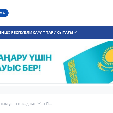
АМА
ІНШІ РЕСПУБЛИКА
ҰЛТ ТАРИХЫ
ТАҒЫ
атым үшін жасадым»: Жан-П...