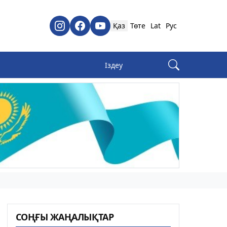
Қаз
Төте
Lat
Рус
СОҢҒЫ ЖАҢАЛЫҚТАР