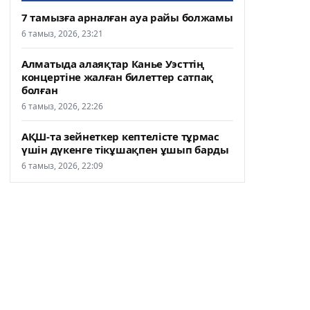
7 тамызға арналған ауа райы болжамы
6 тамыз, 2026, 23:21
Алматыда алаяқтар Канье Уэсттің
концертіне жалған билеттер сатпақ
болған
6 тамыз, 2026, 22:26
АҚШ-та зейнеткер кептелісте тұрмас
үшін дүкенге тікұшақпен ұшып барды
6 тамыз, 2026, 22:09