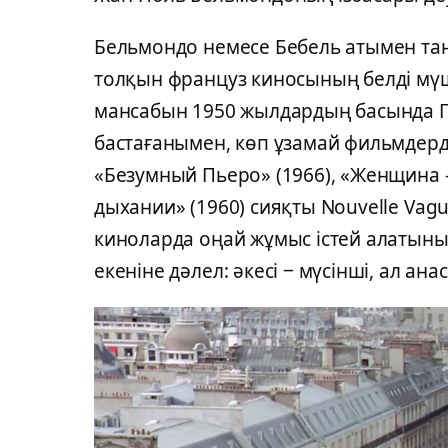
Бельмондо немесе Бебель атымен та
толқын француз киносының белді мүше
мансабын 1950 жылдардың басында Пари
бастағанымен, көп ұзамай фильмдер
«Безумный Пьеро» (1966), «Женщина 
дыхании» (1960) сияқты Nouvelle Va
киноларда оңай жұмыс істей алатынын
екеніне дәлел: әкесі ‒ мүсінші, ал ана