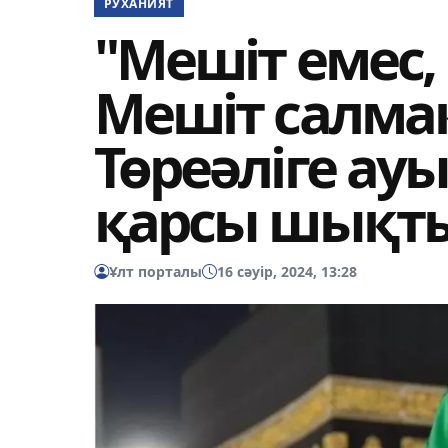
РУХАНИЯТ
"Мешіт емес, 
Мешіт салма
Төреәліге ау
қарсы шықт
Ұлт порталы
16 сәуір, 2024, 13:28