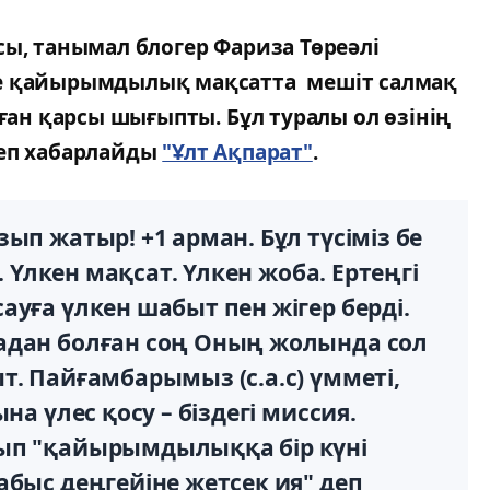
сы, танымал блогер Фариза Төреәлі
не қайырымдылық мақсатта мешіт салмақ
оған қарсы шығыпты. Бұл туралы ол өзінің
еп хабарлайды
"Ұлт Ақпарат"
.
ып жатыр! +1 арман. Бұл түсіміз бе
. Үлкен мақсат. Үлкен жоба. Ертеңгі
уға үлкен шабыт пен жігер берді.
адан болған соң Оның жолында сол
т. Пайғамбарымыз (с.а.с) үмметі,
на үлес қосу – біздегі миссия.
ып "қайырымдылыққа бір күні
абыс деңгейіне жетсек ия" деп