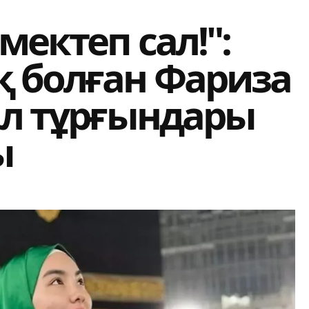
мектеп сал!":
қ болған Фариза
ыл тұрғындары
ы