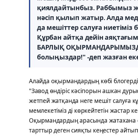
қиялдайтынбыз. Раббымыз жүр
нәсіп қылып жатыр. Алда медр
да мешіттер салуға ниетіміз б
Құрбан айтқа дейін аяқтағы
БАРЛЫҚ ОҚЫРМАНДАРЫМЫЗДЫ 
болыңыздар!" -деп жазған ек
Алайда оқырмандардың көбі блогерді
"Завод өндіріс кәсіпорын ашкан дуры
жетпей жатқанда неге мешіт салуға 
мемлекетіміз ді көркейтетін жастар ке
Оқырмандардың арасында жатахана са
тарттыр деген сияқты кеңестер айтып