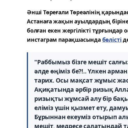
Әнші Төреғали Төреәлінің қарында
Астанаға жақын ауылдардың бірі
болған екен жергілікті тұрғындар 
инстаграм парақшасында
бөлісті
д
"Раббымыз бізге мешіт салғыз
әлде өңіміз бе?!.. Үлкен арман
тарих. Осы мақсат жұмыс жаса
Ақиқатында әрбір ризық Алл
ризықты жұмсай алу бір бақы
еліміз үшін қызмет ету, дамуы
Бұрыннан екеуміз отырып ал
мешіт, медресе салатындай т