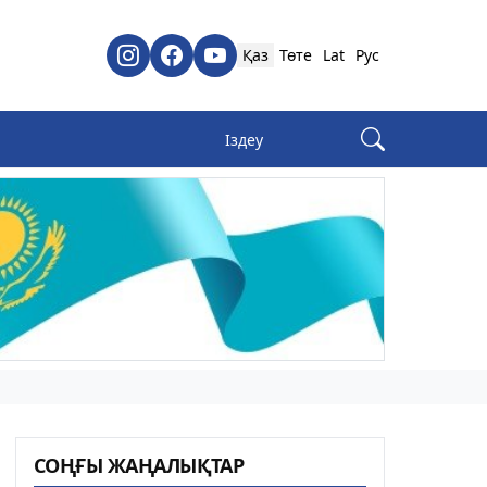
Қаз
Төте
Lat
Рус
СОҢҒЫ ЖАҢАЛЫҚТАР