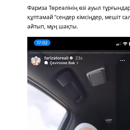
Фариза Төреәлінің өзі ауыл тұрғында
құптамай "сендер кімсіңдер, мешіт с
айтып, мұң шақты.