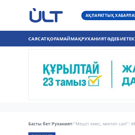
АҚПАРАТТЫҚ ХАБАРЛ
САЯСАТ
ҚОҒАМ
АЙМАҚ
РУХАНИЯТ
ӘДЕБИЕТ
ЕК
Басты бет
/
Руханият
/
"Мешіт емес, мектеп сал!": М