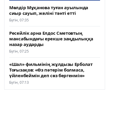
Мөлдір Мұқанова туған ауылында
сиыр сауып, желіні тәнті етті
Бүгін, 07:35
Ресейлік арна Елдос Сметовтың
мансабындағы ерекше заңдылыққа
назар аударды
Бүгін, 07:25
«Шал» фильмінің жұлдызы Ерболат
Тоғызақов: «Өз пәтерім болмаса,
үйленбеймін деп сөз бергенмін»
Бүгін, 07:13