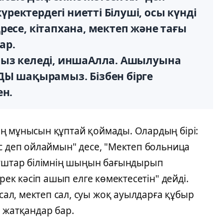
ектердегі ниетті Білуші, осы күнді
есе, кітапхана, мектеп және тағы
ар.
мыз келеді, иншаАлла. Ашылуына
шақырамыз. Бізбен бірге
ен.
ң мұнысын құптай қоймады. Олардың бірі:
с деп ойлаймын" десе, "Мектеп больница
кұштар білімнің шыңын бағындырып
рек кәсіп ашып елге көмектесетін" дейді.
л, мектеп сал, суы жоқ ауылдарға құбыр
 жатқандар бар.