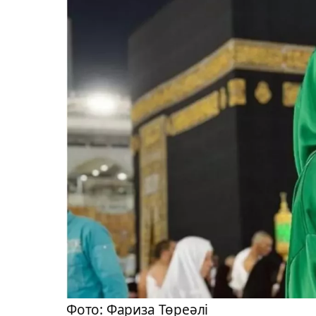
Фото: Фариза Төреәлі