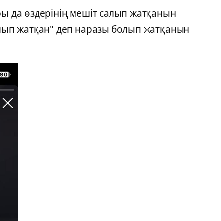
ры да өздерінің мешіт салып жатқанын
алып жатқан" деп наразы болып жатқанын