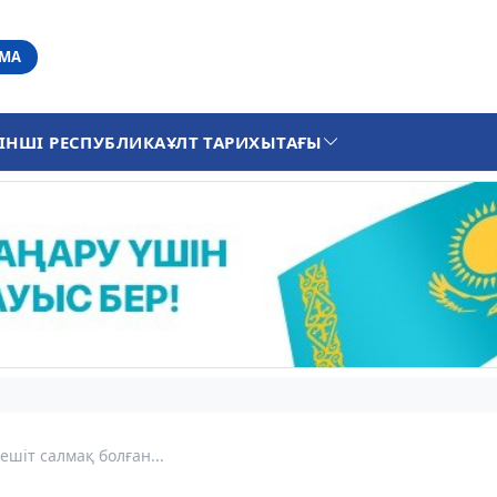
АМА
ІНШІ РЕСПУБЛИКА
ҰЛТ ТАРИХЫ
ТАҒЫ
ешіт салмақ болған...