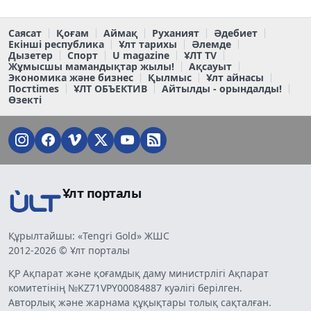
Саясат
Қоғам
Аймақ
Руханият
Әдебиет
Екінші республика
Ұлт тарихы
Әлемде
Дызетер
Спорт
U magazine
ҰЛТ TV
Жұмысшы мамандықтар жылы!
Ақсауыт
Экономика және бизнес
Қылмыс
Ұлт айнасы
Постtimes
ҰЛТ ОБЪЕКТИВ
Айтылды - орындалды!
Өзекті
Ұлт порталы
Құрылтайшы: «Tengri Gold» ЖШС
2012-2026 © Ұлт порталы
ҚР Ақпарат және қоғамдық даму министрлігі Ақпарат
комитетінің №KZ71VPY00084887 куәлігі берілген.
Авторлық және жарнама құқықтары толық сақталған.