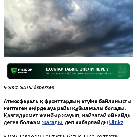
Фото: ашық дереккөз
Атмосфералық фронттардың өтуіне байланысты
көптеген өңірде ауа райы құбылмалы болады.
Қазгидромет жаңбыр жауып, найзағай ойнайды
деген болжам
жасады
, деп хабарлайды
Ult.kz
.
9 мамырда елдің оңтүстік-батысында, солтүстік-