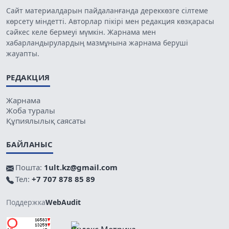
Сайт материалдарын пайдаланғанда дереккөзге сілтеме
көрсету міндетті. Авторлар пікірі мен редакция көзқарасы
сәйкес келе бермеуі мүмкін. Жарнама мен
хабарландырулардың мазмұнына жарнама беруші
жауапты.
РЕДАКЦИЯ
Жарнама
Жоба туралы
Құпиялылық саясаты
БАЙЛАНЫС
Пошта:
1ult.kz@gmail.com
Тел:
+7 707 878 85 89
Поддержка
WebAudit