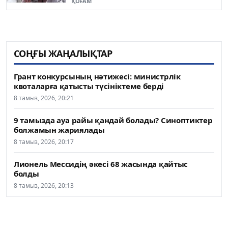
ҚОҒАМ
СОҢҒЫ ЖАҢАЛЫҚТАР
Грант конкурсының нәтижесі: министрлік
квоталарға қатысты түсініктеме берді
8 тамыз, 2026, 20:21
9 тамызда ауа райы қандай болады? Синоптиктер
болжамын жариялады
8 тамыз, 2026, 20:17
Лионель Мессидің әкесі 68 жасында қайтыс
болды
8 тамыз, 2026, 20:13