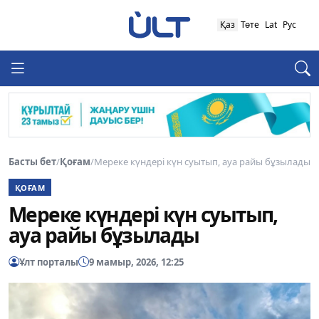
Қаз
Төте
Lat
Рус
Басты бет
/
Қоғам
/
Мереке күндері күн суытып, ауа райы бұзылады
ҚОҒАМ
Мереке күндері күн суытып,
ауа райы бұзылады
Ұлт порталы
9 мамыр, 2026, 12:25