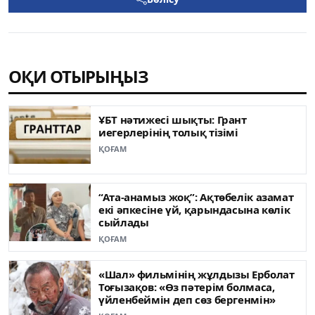
ОҚИ ОТЫРЫҢЫЗ
ҰБТ нәтижесі шықты: Грант
иегерлерінің толық тізімі
ҚОҒАМ
“Ата-анамыз жоқ”: Ақтөбелік азамат
екі әпкесіне үй, қарындасына көлік
сыйлады
ҚОҒАМ
«Шал» фильмінің жұлдызы Ерболат
Тоғызақов: «Өз пәтерім болмаса,
үйленбеймін деп сөз бергенмін»