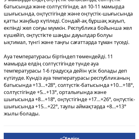
батысында және солтүстігінде, ал 10-11 мамырда
шығысында, оңтүстігінде және оңтүстік-шығысында
қатты жаңбыр күтіледі. Сондай-ақ бұршақ жауып,
екпінді жел соғуы мүмкін. Республика бойынша жел
күшейіп, оңтүстікте шаңды дауылдар болуы
ықтимал, түнгі және таңғы сағаттарда тұман түседі.
Ауа температурасы біртіндеп төмендейді. 11
мамырда елдің солтүстігінде түнде ауа
температурасы 1-6 градусқа дейін үсік болады деп
күтілуде. Күндіз ауа температурасы республиканың
батысында +13…+28°, солтүстік-батысында +10…+18°,
солтүстігінде +5…+13°, орталығында және
шығысында +8…+18°, оңтүстігінде +17…+26°, оңтүстік-
шығысында +15…+22°, таулы аймақтарда +8…+13°
жылы болады.
Бөлісу