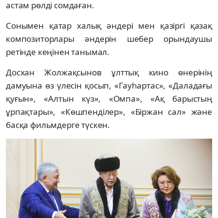
астам рөлді сомдаған.
Сонымен қатар халық әндері мен қазіргі қазақ
композиторлары әндерін шебер орындаушы
ретінде кеңінен танымал.
Досхан Жолжақсынов ұлттық кино өнерінің
дамуына өз үлесін қосып, «Гауһартас», «Даладағы
қуғын», «Алтын күз», «Омпа», «Ақ барыстың
ұрпақтары», «Көшпенділер», «Біржан сал» және
басқа фильмдерге түскен.