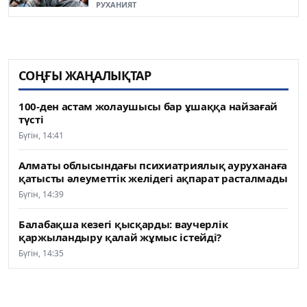
РУХАНИЯТ
СОҢҒЫ ЖАҢАЛЫҚТАР
100-ден астам жолаушысы бар ұшаққа найзағай
түсті
Бүгін, 14:41
Алматы облысындағы психиатриялық ауруханаға
қатысты әлеуметтік желідегі ақпарат расталмады
Бүгін, 14:39
Балабақша кезегі қысқарды: ваучерлік
қаржыландыру қалай жұмыс істейді?
Бүгін, 14:35