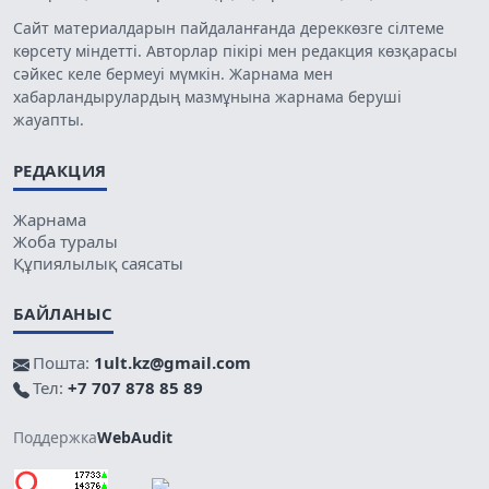
Сайт материалдарын пайдаланғанда дереккөзге сілтеме
көрсету міндетті. Авторлар пікірі мен редакция көзқарасы
сәйкес келе бермеуі мүмкін. Жарнама мен
хабарландырулардың мазмұнына жарнама беруші
жауапты.
РЕДАКЦИЯ
Жарнама
Жоба туралы
Құпиялылық саясаты
БАЙЛАНЫС
Пошта:
1ult.kz@gmail.com
Тел:
+7 707 878 85 89
Поддержка
WebAudit