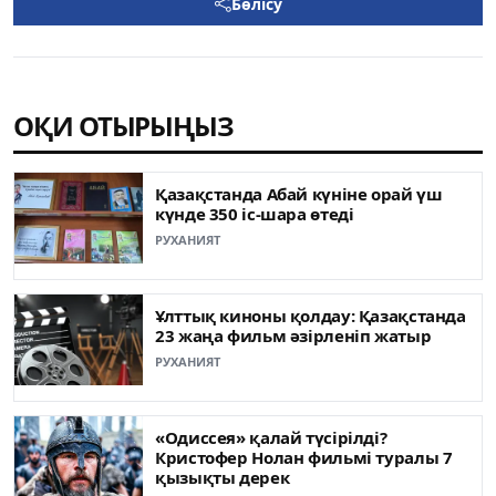
Бөлісу
ОҚИ ОТЫРЫҢЫЗ
Қазақстанда Абай күніне орай үш
күнде 350 іс-шара өтеді
РУХАНИЯТ
Ұлттық киноны қолдау: Қазақстанда
23 жаңа фильм әзірленіп жатыр
РУХАНИЯТ
«Одиссея» қалай түсірілді?
Кристофер Нолан фильмі туралы 7
қызықты дерек