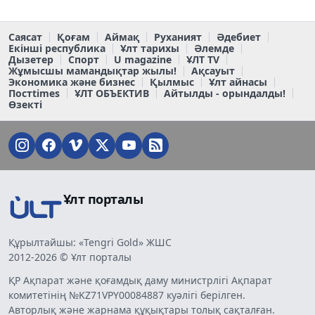
Саясат
Қоғам
Аймақ
Руханият
Әдебиет
Екінші республика
Ұлт тарихы
Әлемде
Дызетер
Спорт
U magazine
ҰЛТ TV
Жұмысшы мамандықтар жылы!
Ақсауыт
Экономика және бизнес
Қылмыс
Ұлт айнасы
Постtimes
ҰЛТ ОБЪЕКТИВ
Айтылды - орындалды!
Өзекті
Ұлт порталы
Құрылтайшы: «Tengri Gold» ЖШС
2012-2026 © Ұлт порталы
ҚР Ақпарат және қоғамдық даму министрлігі Ақпарат
комитетінің №KZ71VPY00084887 куәлігі берілген.
Авторлық және жарнама құқықтары толық сақталған.