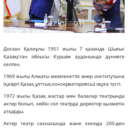
Досхан Қалиұлы 1951 жылы 7 қазанда Шығыс
Қазақстан облысы Күршім ауданында дүниеге
келген.
1969 жылы Алматы мемлекеттік өнер институтына
(қазіргі Қазақ ұлттық консерваториясы) оқуға түсті.
1972 жылы Қазақ жастар мен балалар театрында
актер болып, кейін сол театрда директор қызметін
атқарды.
Актер театр сахнасында және кинода 200-ден