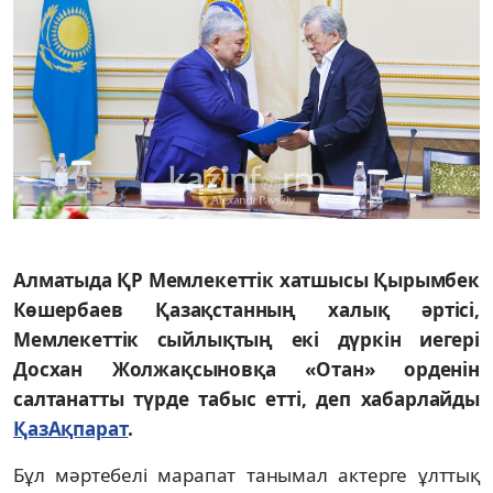
Алматыда ҚР Мемлекеттік хатшысы Қырымбек
Көшербаев Қазақстанның халық әртісі,
Мемлекеттік сыйлықтың екі дүркін иегері
Досхан Жолжақсыновқа «Отан» орденін
салтанатты түрде табыс етті, деп хабарлайды
ҚазАқпарат
.
Бұл мәртебелі марапат танымал актерге ұлттық