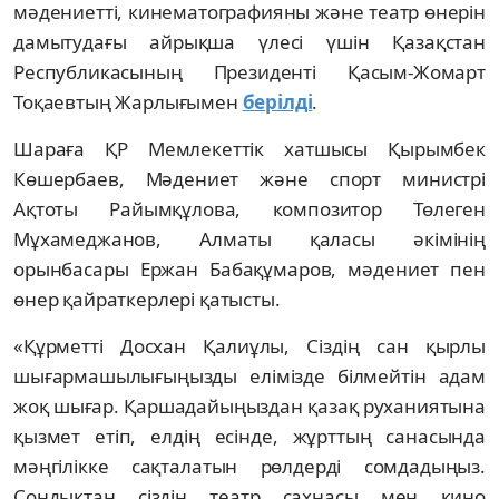
мәдениетті, кинематографияны және театр өнерін
дамытудағы айрықша үлесі үшін Қазақстан
Республикасының Президенті Қасым-Жомарт
Тоқаевтың Жарлығымен
берілді
.
Шараға ҚР Мемлекеттік хатшысы Қырымбек
Көшербаев, Мәдениет және спорт министрі
Ақтоты Райымқұлова, композитор Төлеген
Мұхамеджанов, Алматы қаласы әкімінің
орынбасары Ержан Бабақұмаров, мәдениет пен
өнер қайраткерлері қатысты.
«Құрметті Досхан Қалиұлы, Сіздің сан қырлы
шығармашылығыңызды елімізде білмейтін адам
жоқ шығар. Қаршадайыңыздан қазақ руханиятына
қызмет етіп, елдің есінде, жұрттың санасында
мәңгілікке сақталатын рөлдерді сомдадыңыз.
Сондықтан сіздің театр сахнасы мен кино