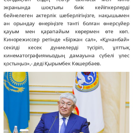
экранында шоқтығы биік кейіпкерлерді
бейнелеген актерлік шеберлігіңізге, нақышымен
ән орындау өнеріңізге тәнті болған өнерсүйер
қауым мен қарапайым көрермен өте көп.
Кинорежиссер ретінде «Біржан сал», «Құнанбай»
секілді кесек дүниелерді түсіріп, ұлттық
кинематографиямыздың дамауына сүбелі үлес
қостыңыз»,- деді Қырымбек Көшербаев.