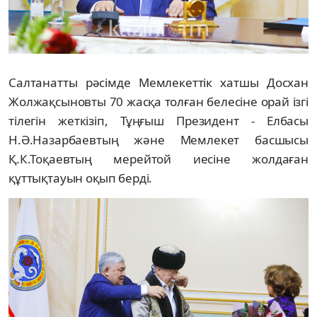
Салтанатты рәсімде Мемлекеттік хатшы Досхан
Жолжақсыновты 70 жасқа толған белесіне орай ізгі
тілегін жеткізіп, Тұңғыш Президент - Елбасы
Н.Ә.Назарбаевтың және Мемлекет басшысы
Қ.К.Тоқаевтың мерейтой иесіне жолдаған
құттықтауын оқып берді.