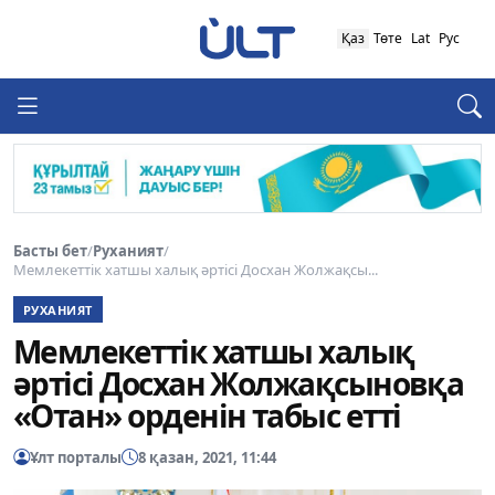
Қаз
Төте
Lat
Рус
Басты бет
/
Руханият
/
Мемлекеттік хатшы халық әртісі Досхан Жолжақсы...
РУХАНИЯТ
Мемлекеттік хатшы халық
әртісі Досхан Жолжақсыновқа
«Отан» орденін табыс етті
Ұлт порталы
8 қазан, 2021, 11:44